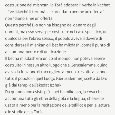
costruzione del mishcan, la Torà adopera il verbo la kachat
– “ve ikkechù li terumà… e prendano per me un’offerta”
non “diano a me un’offerta”!
Questo perché D-o non ha bisogno del danaro degli
uomini, ma esso serve per costituire nel caso specifico, un
qualcosa per l’ebreo stesso; il popolo aveva il dovere di
considerare il mishkan o il bet ha mikdash, come il punto di
accomunamento e di unificazione.
Il bet ha mikdash era unico al mondo, non poteva essere
costruito in nessun altro luogo che a Gerusalemme; quindi
aveva la funzione di raccogliere almeno tre volte all’anno
tutto il popolo in quel Luogo (Gerusalemme) scelto da D-o
già dai tempi dell’akedat Izchak.
Da quando non esiste più il bet ha mikdash, la cosa che
accomuna tutti gli ebrei della golà è la lingua, che viene
usata almeno per la recitazione delle tefillot e per la lettura
e lo studio della Torà.