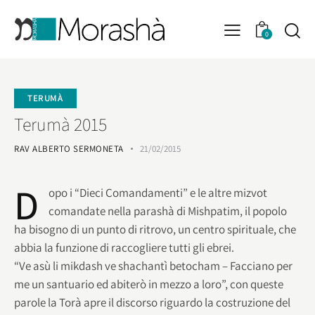
0
TERUMÀ
Terumà 2015
RAV ALBERTO SERMONETA
21/02/2015
D
opo i “Dieci Comandamenti” e le altre mizvot
comandate nella parashà di Mishpatim, il popolo
ha bisogno di un punto di ritrovo, un centro spirituale, che
abbia la funzione di raccogliere tutti gli ebrei.
“Ve asù li mikdash ve shachantì betocham – Facciano per
me un santuario ed abiterò in mezzo a loro”, con queste
parole la Torà apre il discorso riguardo la costruzione del