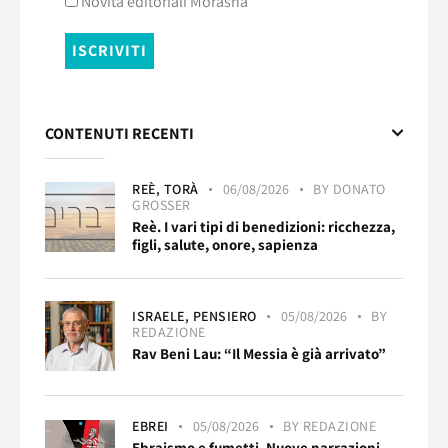
Novità editoriali Morashà
CONTENUTI RECENTI
REÈ,
TORÀ
06/08/2026
BY
DONATO
GROSSER
Reè. I vari tipi di benedizioni: ricchezza,
figli, salute, onore, sapienza
ISRAELE,
PENSIERO
05/08/2026
BY
REDAZIONE
Rav Beni Lau: “Il Messia è già arrivato”
EBREI
05/08/2026
BY
REDAZIONE
Ebraismo e fumetti. Nuove narrazioni