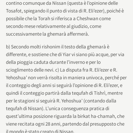
contino comunque da Nissan (questa è l’opinione delle
Tosafot, spiegando il punto di vista di R. Eli’ezer), poiché è
possibile che la Torah si riferisca a Cheshwan come
secondo mese relativamente al giudizio, come
successivamente la ghemarà affermerà.
b) Secondo molti rishonim il testo della ghemarà è
differente, e sostiene che di Yiar vi siano più acque, per via
della pioggia caduta durante l’inverno e per lo
scioglimento delle nevi. c) La disputa fra R. Eli’ezer e R.
Yehoshua’ non verrà risolta in maniera univoca, perché per
il conteggio degli anni si seguirà l’opinione di R. Eli’ezer, e
quindi il conteggio partirà dalla tequfah di Tishrì, mentre
per le stagioni si seguirà R. Yehoshua’ (contando dalla
tequfah di Nissan). L’unica conseguenza pratica di
quest’ultima posizione riguarda la birkat ha-chamah, che
viene recitata ogni 28 anni, partendo dal presupposto che
il mondo è stato creato di Nissan.