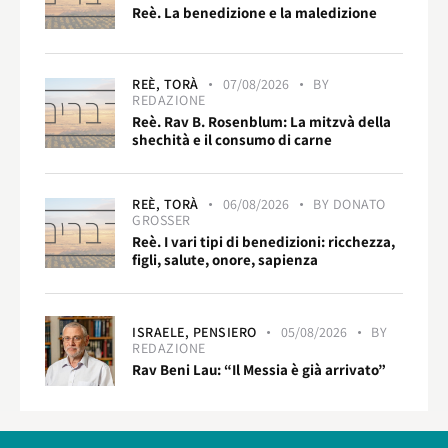
Reè. La benedizione e la maledizione
REÈ,
TORÀ
07/08/2026
BY
REDAZIONE
Reè. Rav B. Rosenblum: La mitzvà della
shechità e il consumo di carne
REÈ,
TORÀ
06/08/2026
BY
DONATO
GROSSER
Reè. I vari tipi di benedizioni: ricchezza,
figli, salute, onore, sapienza
ISRAELE,
PENSIERO
05/08/2026
BY
REDAZIONE
Rav Beni Lau: “Il Messia è già arrivato”