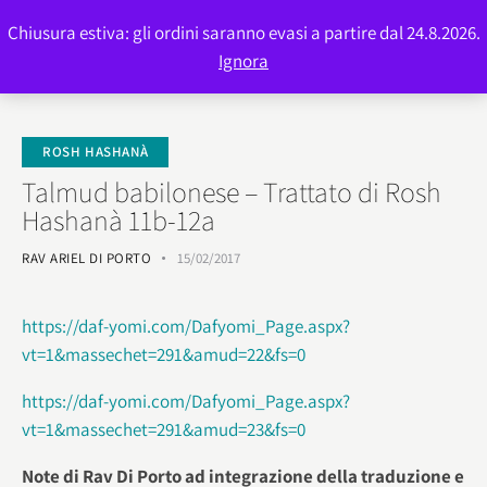
Chiusura estiva: gli ordini saranno evasi a partire dal 24.8.2026.
0
Ignora
ROSH HASHANÀ
Talmud babilonese – Trattato di Rosh
Hashanà 11b-12a
RAV ARIEL DI PORTO
15/02/2017
https://daf-yomi.com/Dafyomi_Page.aspx?
vt=1&massechet=291&amud=22&fs=0
https://daf-yomi.com/Dafyomi_Page.aspx?
vt=1&massechet=291&amud=23&fs=0
Note di Rav Di Porto ad integrazione della traduzione e