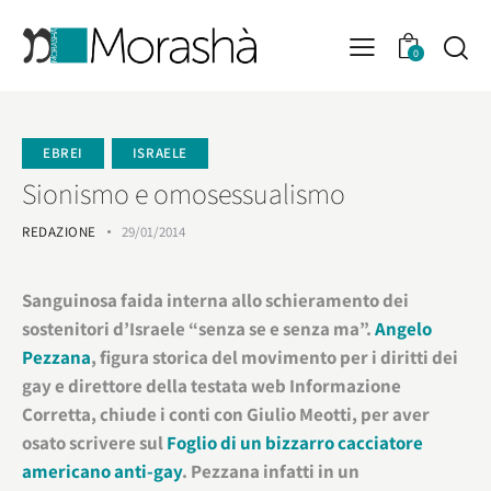
0
EBREI
ISRAELE
Sionismo e omosessualismo
REDAZIONE
29/01/2014
Sanguinosa faida interna allo schieramento dei
sostenitori d’Israele “senza se e senza ma”.
Angelo
Pezzana
, figura storica del movimento per i diritti dei
gay e direttore della testata web Informazione
Corretta, chiude i conti con Giulio Meotti, per aver
osato scrivere sul
Foglio di un bizzarro cacciatore
americano anti-gay
. Pezzana infatti in un