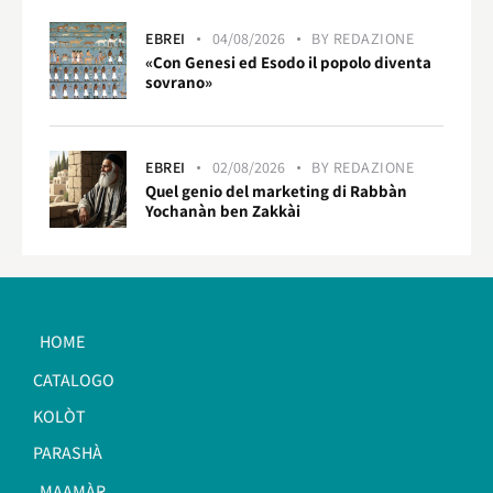
EBREI
04/08/2026
BY
REDAZIONE
«Con Genesi ed Esodo il popolo diventa
sovrano»
EBREI
02/08/2026
BY
REDAZIONE
Quel genio del marketing di Rabbàn
Yochanàn ben Zakkài
HOME
CATALOGO
KOLÒT
PARASHÀ
MAAMÀR