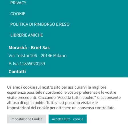
PRIVACY
COOKIE
POLITICA DI RIMBORSO E RESO
LIBRERIE AMICHE
Morashà –
Brief Sas
Via Tolstoi 106 – 20146 Milano
P. Iva 11855020159
Contatti
redazione@morasha.it
339 8596707
Usiamo i cookie sul nostro sito per assicurarvi la migliore
esperienza possibile ricordando le vostre preferenze e le vostre
(anche Whatsapp)
visite precedenti. Cliccando "Accetta tutti i cookie" si acconsente
all'uso di ogni cookie. Tuttavia si possono visitare le
impostazioni dei cookie per ottenere un consenso controllato.
Morashà – Brief Sas
– Copyright 2026. All Rights Reserved.
Impostazione Cookie
Accetta tutti i cookie