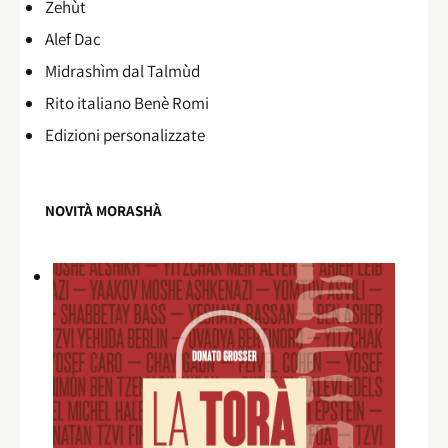
Zehùt
Alef Dac
Midrashìm dal Talmùd
Rito italiano Benè Romi​
Edizioni personalizzate
NOVITÀ MORASHÀ