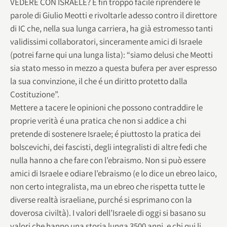
VEDERE CON ISRAELE? É fin troppo facile riprendere le
parole di Giulio Meotti e rivoltarle adesso contro il direttore
di IC che, nella sua lunga carriera, ha già estromesso tanti
validissimi collaboratori, sinceramente amici di Israele
(potrei farne qui una lunga lista): “siamo delusi che Meotti
sia stato messo in mezzo a questa bufera per aver espresso
la sua convinzione, il che é un diritto protetto dalla
Costituzione”.
Mettere a tacere le opinioni che possono contraddire le
proprie verità é una pratica che non si addice a chi
pretende di sostenere Israele; é piuttosto la pratica dei
bolscevichi, dei fascisti, degli integralisti di altre fedi che
nulla hanno a che fare con l’ebraismo. Non si può essere
amici di Israele e odiare l’ebraismo (e lo dice un ebreo laico,
non certo integralista, ma un ebreo che rispetta tutte le
diverse realtà israeliane, purché si esprimano con la
doverosa civiltà). I valori dell’Israele di oggi si basano su
valori che hanno una storia lunga 3500 anni, e chi qui li