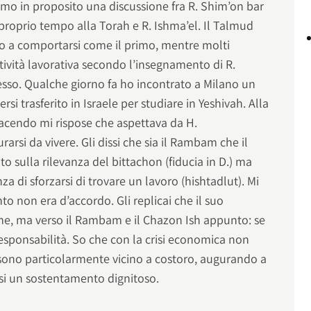
amo in proposito una discussione fra R. Shim’on bar
 proprio tempo alla Torah e R. Ishma’el. Il Talmud
 a comportarsi come il primo, mentre molti
tività lavorativa secondo l’insegnamento di R.
sso. Qualche giorno fa ho incontrato a Milano un
si trasferito in Israele per studiare in Yeshivah. Alla
acendo mi rispose che aspettava da H.
arsi da vivere. Gli dissi che sia il Rambam che il
o sulla rilevanza del bittachon (fiducia in D.) ma
za di sforzarsi di trovare un lavoro (hishtadlut). Mi
to non era d’accordo. Gli replicai che il suo
me, ma verso il Rambam e il Chazon Ish appunto: se
esponsabilità. So che con la crisi economica non
 sono particolarmente vicino a costoro, augurando a
rsi un sostentamento dignitoso.