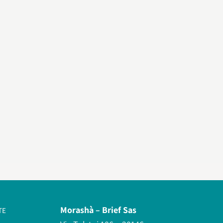
Morashà –
Brief Sas
TE