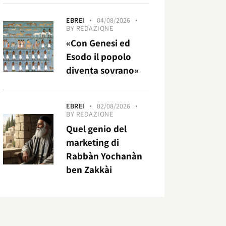
EBREI
04/08/2026
BY
REDAZIONE
«Con Genesi ed
Esodo il popolo
diventa sovrano»
EBREI
02/08/2026
BY
REDAZIONE
Quel genio del
marketing di
Rabbàn Yochanàn
ben Zakkài