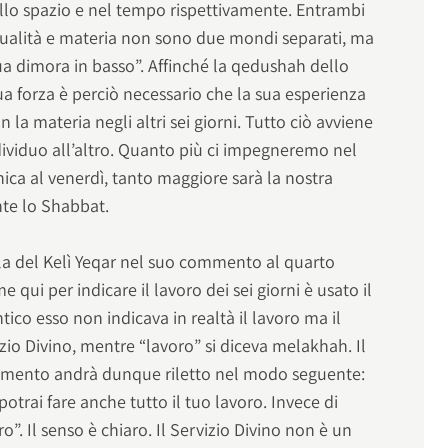
lo spazio e nel tempo rispettivamente. Entrambi
itualità e materia non sono due mondi separati, ma
ua dimora in basso”. Affinché la qedushah dello
a forza è perciò necessario che la sua esperienza
 la materia negli altri sei giorni. Tutto ciò avviene
dividuo all’altro. Quanto più ci impegneremo nel
ica al venerdì, tanto maggiore sarà la nostra
nte lo Shabbat.
la del Kelì Yeqar nel suo commento al quarto
ui per indicare il lavoro dei sei giorni è usato il
tico esso non indicava in realtà il lavoro ma il
vizio Divino, mentre “lavoro” si diceva melakhah. Il
amento andrà dunque riletto nel modo seguente:
 potrai fare anche tutto il tuo lavoro. Invece di
”. Il senso è chiaro. Il Servizio Divino non è un