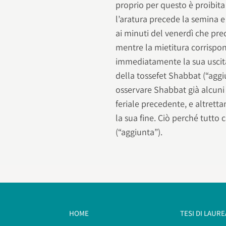
proprio per questo è proibita
l’aratura precede la semina e
ai minuti del venerdì che pr
mentre la mietitura corrispo
immediatamente la sua uscita.
della tossefet Shabbat (“agg
osservare Shabbat già alcuni 
feriale precedente, e altret
la sua fine. Ciò perché tutto
(“aggiunta”).
HOME
TESI DI LAURE