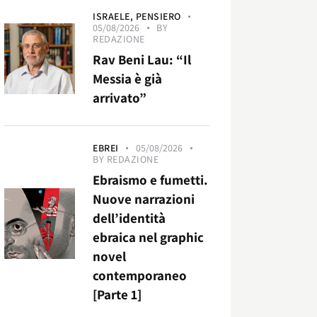
ISRAELE,
PENSIERO
05/08/2026
BY
REDAZIONE
Rav Beni Lau: “Il
Messia è già
arrivato”
EBREI
05/08/2026
BY
REDAZIONE
Ebraismo e fumetti.
Nuove narrazioni
dell’identità
ebraica nel graphic
novel
contemporaneo
[Parte 1]