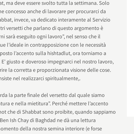
t, ma deve essere svolto tutta la settimana. Solo
viene concesso anche di lavorare per procurarci da
habbat, invece, va dedicato interamente al Servizio
altri versetti che parlano di questo argomento è
orni sarà eseguito ogni lavoro”, nel senso che il
ue l’ideale in contrapposizione con le necessità
posto l’accento sulla hishtadlut, ora torniamo a
. E’ giusto e doveroso impegnarci nel nostro lavoro,
ire la corretta e proporzionata visione delle cose.
siste nel realizzarci spiritualmente,.
da la parte finale del versetto dal quale siamo
ratura e nella mietitura”. Perché mettere l’accento
hot che di Shabbat sono proibite, quando sappiamo
l Ben Ish Chay di Baghdad ne dà una lettura
momento della nostra semina interiore (e forse