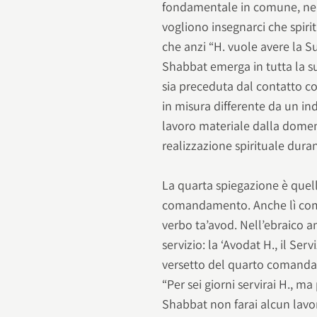
fondamentale in comune, nel
vogliono insegnarci che spir
che anzi “H. vuole avere la S
Shabbat emerga in tutta la su
sia preceduta dal contatto con
in misura differente da un in
lavoro materiale dalla domen
realizzazione spirituale dura
La quarta spiegazione è quel
comandamento. Anche lì come q
verbo ta’avod. Nell’ebraico an
servizio: la ‘Avodat H., il Ser
versetto del quarto comand
“Per sei giorni servirai H., ma
Shabbat non farai alcun lavoro