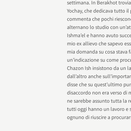
settimana. In Berakhot trovi
Yochay, che dedicava tutto il
commenta che pochi riescono
alternano lo studio con un’at
Ishma’el e hanno avuto succe
mio ex allievo che sapevo esser
mia domanda su cosa stava f
un’indicazione su come procur
Chazon Ish insistono da un lat
dall’altro anche sull’importan
disse che su quest’ultimo pun
disaccordo non era verso di 
ne sarebbe assunto tutta la r
tutti oggi hanno un lavoro e
ognuno di riuscire a procura