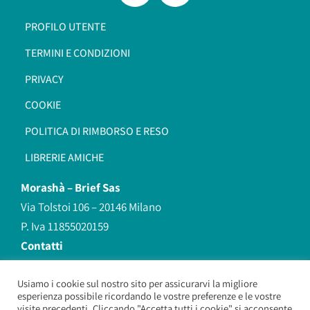
PROFILO UTENTE
TERMINI E CONDIZIONI
PRIVACY
COOKIE
POLITICA DI RIMBORSO E RESO
LIBRERIE AMICHE
Morashà –
Brief Sas
Via Tolstoi 106 – 20146 Milano
P. Iva 11855020159
Contatti
redazione@morasha.it
339 8596707
Usiamo i cookie sul nostro sito per assicurarvi la migliore
esperienza possibile ricordando le vostre preferenze e le vostre
(anche Whatsapp)
visite precedenti. Cliccando "Accetta tutti i cookie" si acconsente