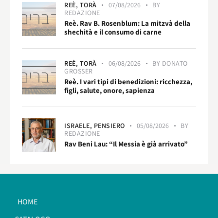
REÈ,
TORÀ
07/08/2026
BY
REDAZIONE
Reè. Rav B. Rosenblum: La mitzvà della
shechità e il consumo di carne
REÈ,
TORÀ
06/08/2026
BY
DONATO
GROSSER
Reè. I vari tipi di benedizioni: ricchezza,
figli, salute, onore, sapienza
ISRAELE,
PENSIERO
05/08/2026
BY
REDAZIONE
Rav Beni Lau: “Il Messia è già arrivato”
HOME