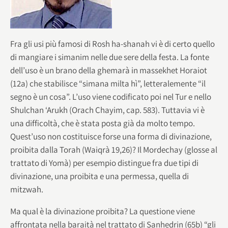
Fra gli usi più famosi di Rosh ha-shanah vi è di certo quello
di mangiare i simanim nelle due sere della festa. La fonte
dell’uso è un brano della ghemarà in massekhet Horaiot
(12a) che stabilisce “simana milta hì”, letteralemente “il
segno è un cosa”. L’uso viene codificato poi nel Tur e nello
Shulchan ‘Arukh (Orach Chayim, cap. 583). Tuttavia vi è
una difficoltà, che è stata posta già da molto tempo.
Quest’uso non costituisce forse una forma di divinazione,
proibita dalla Torah (Waiqrà 19,26)? Il Mordechay (glosse al
trattato di Yomà) per esempio distingue fra due tipi di
divinazione, una proibita e una permessa, quella di
mitzwah.
Ma qual è la divinazione proibita? La questione viene
affrontata nella baraità nel trattato di Sanhedrin (65b) “gli