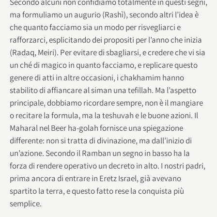
Secondo alcuni non confidiamo totalmente in questi segni,
ma formuliamo un augurio (Rashì), secondo altri l’idea è
che quanto facciamo sia un modo per risvegliarci e
rafforzarci, esplicitando dei propositi per l’anno che inizia
(Radaq, Meiri). Per evitare di sbagliarsi, e credere che vi sia
un ché di magico in quanto facciamo, e replicare questo
genere di atti in altre occasioni, i chakhamim hanno
stabilito di affiancare al siman una tefillah. Ma l’aspetto
principale, dobbiamo ricordare sempre, non è il mangiare
o recitare la formula, ma la teshuvah e le buone azioni. Il
Maharal nel Beer ha-golah fornisce una spiegazione
differente: non si tratta di divinazione, ma dall’inizio di
un’azione. Secondo il Ramban un segno in basso ha la
forza di rendere operativo un decreto in alto. I nostri padri,
prima ancora di entrare in Eretz Israel, già avevano
spartito la terra, e questo fatto rese la conquista più
semplice.