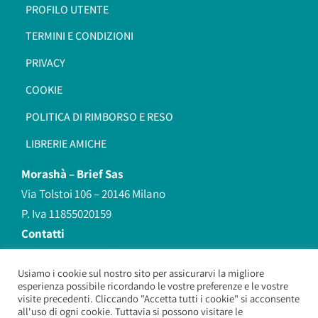
PROFILO UTENTE
TERMINI E CONDIZIONI
PRIVACY
COOKIE
POLITICA DI RIMBORSO E RESO
LIBRERIE AMICHE
Morashà –
Brief Sas
Via Tolstoi 106 – 20146 Milano
P. Iva 11855020159
Contatti
redazione@morasha.it
339 8596707
Usiamo i cookie sul nostro sito per assicurarvi la migliore
esperienza possibile ricordando le vostre preferenze e le vostre
(anche Whatsapp)
visite precedenti. Cliccando "Accetta tutti i cookie" si acconsente
all'uso di ogni cookie. Tuttavia si possono visitare le