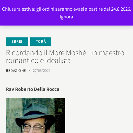
Chiusura estiva: gli ordini saranno evasi a partire dal 24.8.2026.
0
Ignora
EBREI
TORÀ
Ricordando il Morè Moshè: un maestro
romantico e idealista
REDAZIONE
27/03/2022
Rav Roberto Della Rocca