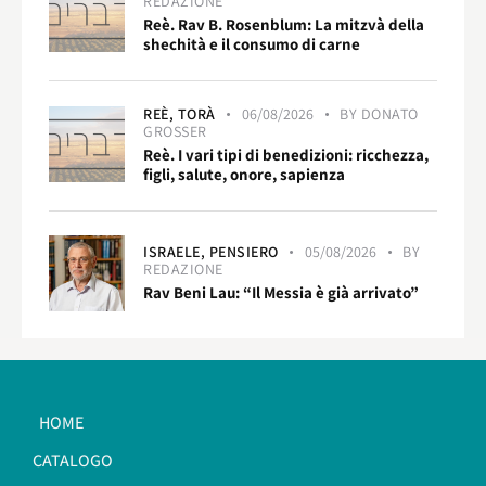
REDAZIONE
Reè. Rav B. Rosenblum: La mitzvà della
shechità e il consumo di carne
REÈ,
TORÀ
06/08/2026
BY
DONATO
GROSSER
Reè. I vari tipi di benedizioni: ricchezza,
figli, salute, onore, sapienza
ISRAELE,
PENSIERO
05/08/2026
BY
REDAZIONE
Rav Beni Lau: “Il Messia è già arrivato”
HOME
CATALOGO