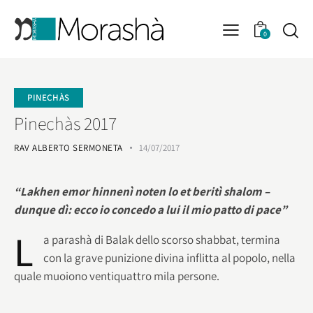
0
PINECHÀS
Pinechàs 2017
RAV ALBERTO SERMONETA
14/07/2017
“Lakhen emor hinnenì noten lo et beritì shalom –
dunque dì: ecco io concedo a lui il mio patto di pace”
L
a parashà di Balak dello scorso shabbat, termina
con la grave punizione divina inflitta al popolo, nella
quale muoiono ventiquattro mila persone.