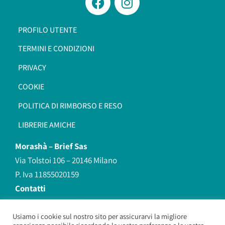
PROFILO UTENTE
TERMINI E CONDIZIONI
PRIVACY
COOKIE
POLITICA DI RIMBORSO E RESO
LIBRERIE AMICHE
Morashà –
Brief Sas
Via Tolstoi 106 – 20146 Milano
P. Iva 11855020159
Contatti
redazione@morasha.it
339 8596707
Usiamo i cookie sul nostro sito per assicurarvi la migliore