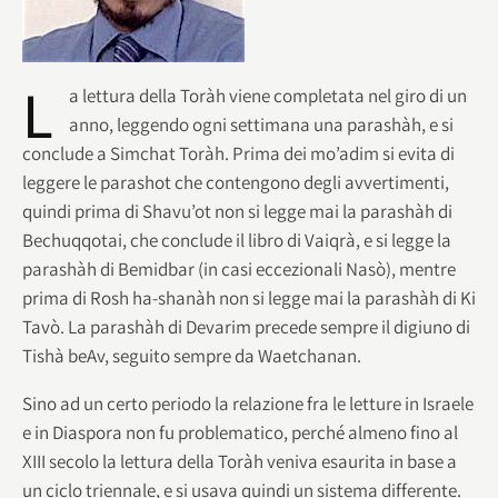
L
a lettura della Toràh viene completata nel giro di un
anno, leggendo ogni settimana una parashàh, e si
conclude a Simchat Toràh. Prima dei mo’adim si evita di
leggere le parashot che contengono degli avvertimenti,
quindi prima di Shavu’ot non si legge mai la parashàh di
Bechuqqotai, che conclude il libro di Vaiqrà, e si legge la
parashàh di Bemidbar (in casi eccezionali Nasò), mentre
prima di Rosh ha-shanàh non si legge mai la parashàh di Ki
Tavò. La parashàh di Devarim precede sempre il digiuno di
Tishà beAv, seguito sempre da Waetchanan.
Sino ad un certo periodo la relazione fra le letture in Israele
e in Diaspora non fu problematico, perché almeno fino al
XIII secolo la lettura della Toràh veniva esaurita in base a
un ciclo triennale, e si usava quindi un sistema differente.