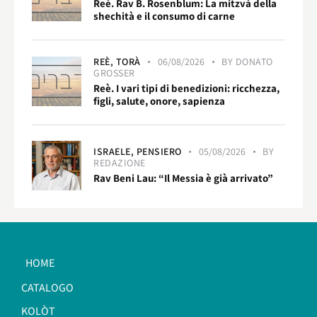
Reè. Rav B. Rosenblum: La mitzvà della
shechità e il consumo di carne
REÈ,
TORÀ
06/08/2026
BY
DONATO
GROSSER
Reè. I vari tipi di benedizioni: ricchezza,
figli, salute, onore, sapienza
ISRAELE,
PENSIERO
05/08/2026
BY
REDAZIONE
Rav Beni Lau: “Il Messia è già arrivato”
HOME
CATALOGO
KOLÒT