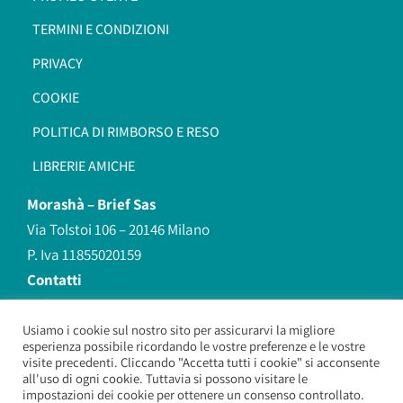
TERMINI E CONDIZIONI
PRIVACY
COOKIE
POLITICA DI RIMBORSO E RESO
LIBRERIE AMICHE
Morashà –
Brief Sas
Via Tolstoi 106 – 20146 Milano
P. Iva 11855020159
Contatti
redazione@morasha.it
339 8596707
Usiamo i cookie sul nostro sito per assicurarvi la migliore
esperienza possibile ricordando le vostre preferenze e le vostre
(anche Whatsapp)
visite precedenti. Cliccando "Accetta tutti i cookie" si acconsente
all'uso di ogni cookie. Tuttavia si possono visitare le
impostazioni dei cookie per ottenere un consenso controllato.