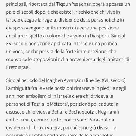
principali, riportata dal Tiqqun Yssachar, opera apparsa un
paio di secoli dopo, è che esiste il rischio che chi vive in
Israele e segue la regola, dividendo delle parashot che in
diaspora vengono unite mostri di avere una posizione
ancillare rispetto a coloro che vivono in Diaspora. Sino al
XVI secolo non venne applicata in Israele una politica
univoca, anche per via della forte immigrazione, che
sconvolse le proporzioni nella provenienza degli abitanti di
Eretz Israel.
Sino al periodo del Maghen Avraham (fine del XVII secolo)
l’ambiguità fra le varie posizioni rimaneva in piedi, e negli
anni non embolismici in Israele c’era chi divideva le
parashot di Tazria’ e Metzorà’, posizione poi caduta in
disuso, e chi divideva Behar e Bechuqqotai. Negli anni
embolismici, come questo, non ci sono Parashot da
dividere nel libro di Vaiqrà, perché sono già divise. La
possibilità sarebbe pertanto unire delle parashot in