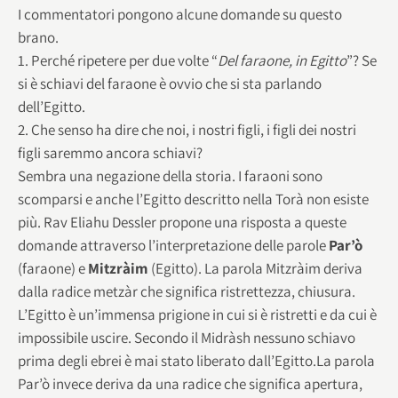
I commentatori pongono alcune domande su questo
brano.
1. Perché ripetere per due volte “
Del faraone, in Egitto
”? Se
si è schiavi del faraone è ovvio che si sta parlando
dell’Egitto.
2. Che senso ha dire che noi, i nostri figli, i figli dei nostri
figli saremmo ancora schiavi?
Sembra una negazione della storia. I faraoni sono
scomparsi e anche l’Egitto descritto nella Torà non esiste
più. Rav Eliahu Dessler propone una risposta a queste
domande attraverso l’interpretazione delle parole
Par’ò
(faraone) e
Mitzràim
(Egitto). La parola Mitzràim deriva
dalla radice metzàr che significa ristrettezza, chiusura.
L’Egitto è un’immensa prigione in cui si è ristretti e da cui è
impossibile uscire. Secondo il Midràsh nessuno schiavo
prima degli ebrei è mai stato liberato dall’Egitto.La parola
Par’ò invece deriva da una radice che significa apertura,