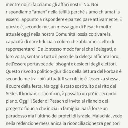
mentre noi ci facciamo gli affari nostri. No. Noi
rispondiamo “amen” nella tefillà perché siamo chiamati a
esserci, appunto a rispondere e partecipare attivamente. E
questo è, secondo me, un messaggio di Pesach molto
attuale oggi nella nostra Comunità: ossia coltivare la
capacità di dare fiducia a coloro che abbiamo scelto di
rappresentarci. E allo stesso modo far sì che i delegati, a
loro volta, sentano tutto il peso della delega affidata loro,
dell’essere portavoce dei bisogni e desideri degli elettori.
Questo risvolto politico-giuridico della lettura del korban è
secondo me tra i più attuali. Il sacrificio è l’essenza stessa,
il cuore della festa. Ma oggi è stato sostituito dal rito del
Seder. Il korban, il sacrificio, è passato un po’ in secondo
piano. Oggi il Seder di Pesach ci invita al rilancio del
progetto fiducia che inizia in famiglia. Sarà forse un
paradosso ma l’ultimo dei profeti di Israele, Malachia, vede
nella redenzione messianica la riconciliazione tra genitori