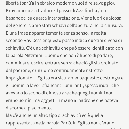
libertà (parù’a in ebraico moderno vuol dire selvaggio).
Proviamo ora a tradurre il passo di Avadìm hayìnu
basandoci su questa interpretazione. Viene fuori qualcosa
del genere: siamo stati schiavi dell’apertura nella chiusura.
È una frase apparentemente senza senso; in realtà
secondo Rav Dessler questo passo indica due tipi diversi di
schiavitù. C’è una schiavitù che può essere identificata con
la parola Mitzraim. L’uomo che non è libero di parlare,
camminare, uscire, entrare senza che ciò gli sia ordinato
dal padrone, è un uomo continuamente ristretto,
imprigionato. L’Egitto era sicuramente questo: costringere
gli uomini a lavori sfiancanti, umilianti, spesso inutili che
avevano lo scopo di dimostrare che quegli uomini non
erano uomini ma oggetti in mano al padrone che poteva
disporne a piacimento.
Ma c’è anche un altro tipo di schiavitù ed è quella
rappresentata nella parola Par’ò. In Egitto non c’erano