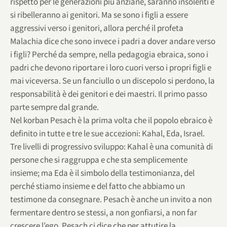
rispetto per le generazioni più anziane, saranno insolenti e
si ribelleranno ai genitori. Ma se sono i figli a essere
aggressivi verso i genitori, allora perché il profeta
Malachia dice che sono invece i padri a dover andare verso
i figli? Perché da sempre, nella pedagogia ebraica, sono i
padri che devono riportare i loro cuori verso i propri figli e
mai viceversa. Se un fanciullo o un discepolo si perdono, la
responsabilità è dei genitori e dei maestri. Il primo passo
parte sempre dal grande.
Nel korban Pesach è la prima volta che il popolo ebraico è
definito in tutte e tre le sue accezioni: Kahal, Eda, Israel.
Tre livelli di progressivo sviluppo: Kahal è una comunità di
persone che si raggruppa e che sta semplicemente
insieme; ma Eda è il simbolo della testimonianza, del
perché stiamo insieme e del fatto che abbiamo un
testimone da consegnare. Pesach è anche un invito a non
fermentare dentro se stessi, a non gonfiarsi, a non far
crescere l’ego. Pesach ci dice che per attutire la