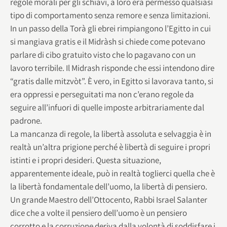
regole morali per gli schiavi, a loro era permesso qualsiasi
tipo di comportamento senza remore e senza limitazioni.
In un passo della Torà gli ebrei rimpiangono l’Egitto in cui
si mangiava gratis e il Midràsh si chiede come potevano
parlare di cibo gratuito visto che lo pagavano con un
lavoro terribile. Il Midrash risponde che essi intendono dire
“gratis dalle mitzvòt”. È vero, in Egitto si lavorava tanto, si
era oppressi e perseguitati ma non c’erano regole da
seguire all’infuori di quelle imposte arbitrariamente dal
padrone.
La mancanza di regole, la libertà assoluta e selvaggia è in
realtà un’altra prigione perché è libertà di seguire i propri
istinti e i propri desideri. Questa situazione,
apparentemente ideale, può in realtà toglierci quella che è
la libertà fondamentale dell’uomo, la libertà di pensiero.
Un grande Maestro dell’Ottocento, Rabbi Israel Salanter
dice che a volte il pensiero dell’uomo è un pensiero
corrotto e la corruzione deriva dalla volontà di soddisfare i