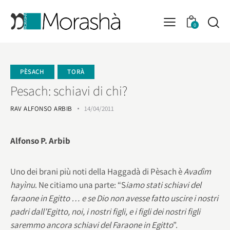
0
PÈSACH
TORÀ
Pesach: schiavi di chi?
RAV ALFONSO ARBIB
14/04/2011
Alfonso P. Arbib
Uno dei brani più noti della Haggadà di Pèsach è
Avadìm
hayìnu
. Ne citiamo una parte: “S
iamo stati schiavi del
faraone in Egitto … e se Dio non avesse fatto uscire i nostri
padri dall’Egitto, noi, i nostri figli, e i figli dei nostri figli
saremmo ancora schiavi del Faraone in Egitto
”.