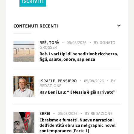
CONTENUTI RECENTI
REÈ,
TORÀ
06/08/2026
BY
DONATO
GROSSER
Reè. I vari tipi di benedizioni: ricchezza,
figli, salute, onore, sapienza
ISRAELE,
PENSIERO
05/08/2026
BY
REDAZIONE
Rav Beni Lau: “Il Messia è già arrivato”
EBREI
05/08/2026
BY
REDAZIONE
Ebraismo e fumetti. Nuove narrazioni
dell’identità ebraica nel graphic novel
contemporaneo [Parte 1]