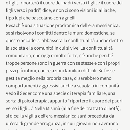
e figli, “riporterò il cuore dei padri verso i figli, e il cuore dei
figli verso i padri”, dice, e non ci sono visioni idialliache,
tipo lupi che pascolano con agnelli.
Pesach è una situazione prodromica dell’era messianica:
se si risolvono i conflitti dentro le mura domestiche, se
questo accade, si abbasserà la conflittualità anche dentro
la società e la comunità in cui si vive. La conflittualità
comunitaria, che oggi è molto forte, c’è anche perché
troppe persone sono in guerra con se stesse e con i propri
pezzi più intimi, con relazioni familiari difficili. Se fosse
gestita meglio nella propria casa, ci sarebbero meno
comportamenti aggressivi anche a scuola o in comunità.
Vedo il Seder come una specie di terapia familiare, una
sorta di psicoterapia, appunto “riporterò il cuore dei padri
verso i figli…” Nella Mishnà (alla fine del trattato di Sotà),
si dice: la vigilia dell’era messianica sarà preceduta da
un’era di grande arroganza, in cui i giovani non avranno