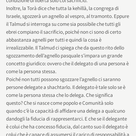
condizione di libertà solo col sacrificio.
Inoltre, la Torà dice che tutta la kehillà, la congrega di
Israele, sgozzerà un agnello al vespro, al tramonto. Eppure
il Talmud si interroga su come sia possibile che tutti gli
ebrei compiano il sacrificio, poiché non ci sono di certo
abbastanza agnelli per tutti e quindi la cosa è
irrealizzabile. Il Talmud ci spiega che da questo rito dello
sgozzamento dell’agnello pasquale s’impara un grande
concetto giuridico: ovvero che il delegato di una persona è
come la persona stessa.
Poiché non tutti possono sgozzare l’agnello ci saranno
persone delegate a shachtarlo. Il delegato è tale solo se è
come la persona stessa che lo delega. Che significa
questo? Che si nasce come popolo e Comunità solo
quando c’è la capacità di affidare una delega a qualcuno
dandogli la fiducia di rappresentarci. E che se il delegante
è colui che ha concesso fiducia, dal canto suo il delegato è
colui che è capace di assumersi il carico di responsabilità a