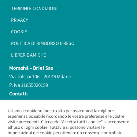
TERMINI E CONDIZIONI
PRIVACY
COOKIE
POLITICA DI RIMBORSO E RESO
LIBRERIE AMICHE
Morashà –
Brief Sas
Via Tolstoi 106 – 20146 Milano
P. Iva 11855020159
Contatti
redazione@morasha.it
339 8596707
Usiamo i cookie sul nostro sito per assicurarvi la migliore
esperienza possibile ricordando le vostre preferenze e le vostre
(anche Whatsapp)
visite precedenti. Cliccando "Accetta tutti i cookie" si acconsente
all'uso di ogni cookie. Tuttavia si possono visitare le
impostazioni dei cookie per ottenere un consenso controllato.