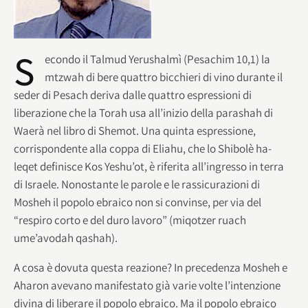
S
econdo il Talmud Yerushalmì (Pesachim 10,1) la
mtzwah di bere quattro bicchieri di vino durante il
seder di Pesach deriva dalle quattro espressioni di
liberazione che la Torah usa all’inizio della parashah di
Waerà nel libro di Shemot. Una quinta espressione,
corrispondente alla coppa di Eliahu, che lo Shibolè ha-
leqet definisce Kos Yeshu’ot, è riferita all’ingresso in terra
di Israele. Nonostante le parole e le rassicurazioni di
Mosheh il popolo ebraico non si convinse, per via del
“respiro corto e del duro lavoro” (miqotzer ruach
ume’avodah qashah).
A cosa è dovuta questa reazione? In precedenza Mosheh e
Aharon avevano manifestato già varie volte l’intenzione
divina di liberare il popolo ebraico. Ma il popolo ebraico