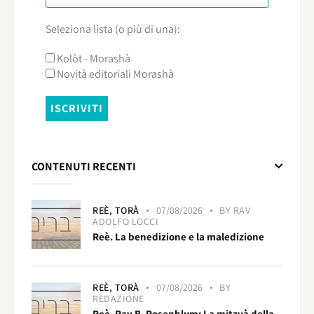
Seleziona lista (o più di una):
Kolòt - Morashà
Novità editoriali Morashà
CONTENUTI RECENTI
REÈ,
TORÀ
07/08/2026
BY
RAV
ADOLFO LOCCI
Reè. La benedizione e la maledizione
REÈ,
TORÀ
07/08/2026
BY
REDAZIONE
Reè. Rav B. Rosenblum: La mitzvà della