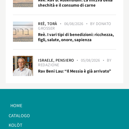
shechità e il consumo di carne
REÈ,
TORÀ
06/08/2026
BY
DONATO
GROSSER
Reè. I vari tipi di benedizioni: ricchezza,
figli, salute, onore, sapienza
ISRAELE,
PENSIERO
05/08/2026
BY
REDAZIONE
Rav Beni Lau: “Il Messia è già arrivato”
HOME
CATALOGO
KOLÒT