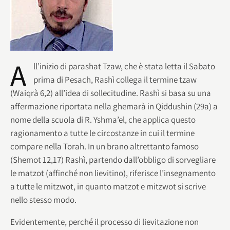
A
ll’inizio di parashat Tzaw, che è stata letta il Sabato
prima di Pesach, Rashì collega il termine tzaw
(Waiqrà 6,2) all’idea di sollecitudine. Rashì si basa su una
affermazione riportata nella ghemarà in Qiddushin (29a) a
nome della scuola di R. Yshma’el, che applica questo
ragionamento a tutte le circostanze in cui il termine
compare nella Torah. In un brano altrettanto famoso
(Shemot 12,17) Rashì, partendo dall’obbligo di sorvegliare
le matzot (affinché non lievitino), riferisce l’insegnamento
a tutte le mitzwot, in quanto matzot e mitzwot si scrive
nello stesso modo.
Evidentemente, perché il processo di lievitazione non