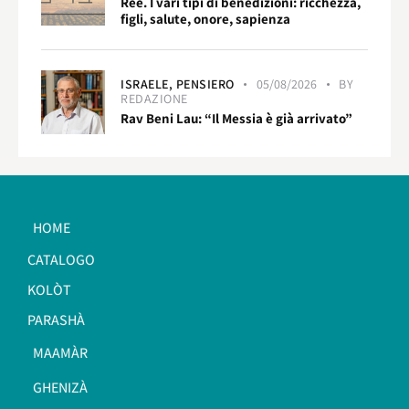
Reè. I vari tipi di benedizioni: ricchezza,
figli, salute, onore, sapienza
ISRAELE,
PENSIERO
05/08/2026
BY
REDAZIONE
Rav Beni Lau: “Il Messia è già arrivato”
HOME
CATALOGO
KOLÒT
PARASHÀ
MAAMÀR
GHENIZÀ