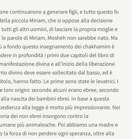
ne continuarono a generare figli, e tutto questo fu
ella piccola Miriam, che si oppose alla decisione
utti gli altri uomini, di lasciare la propria moglie e
a le parole di Miriam, Mosheh non sarebbe nato. Ma
iù a fondo questo insegnamento dei chakhamim è
ere in profondità i primi due capitoli del libro di
nifestazione divina e all’inizio della liberazione
nto divino deve essere sollecitato dal basso, ed è
itolo, hanno fatto. Le prime sono state le levatrici. I
 loro origini: secondo alcuni erano ebree, secondo
 alla nascita dei bambini ebrei. In base a questa
bbedienza alla legge è molto più impressionante. Nei
storia dei non ebrei insorgono contro la
ni umane più animalesche. Poi abbiamo una madre e
 la forza di non perdere ogni speranza, oltre alla