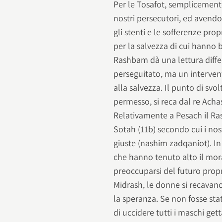
Per le Tosafot, semplicement
nostri persecutori, ed avendo 
gli stenti e le sofferenze pro
per la salvezza di cui hanno b
Rashbam dà una lettura differ
perseguitato, ma un interven
alla salvezza. Il punto di svo
permesso, si reca dal re Acha
Relativamente a Pesach il Ra
Sotah (11b) secondo cui i nost
giuste (nashim zadqaniot). I
che hanno tenuto alto il moral
preoccuparsi del futuro propr
Midrash, le donne si recavano n
la speranza. Se non fosse sta
di uccidere tutti i maschi ge