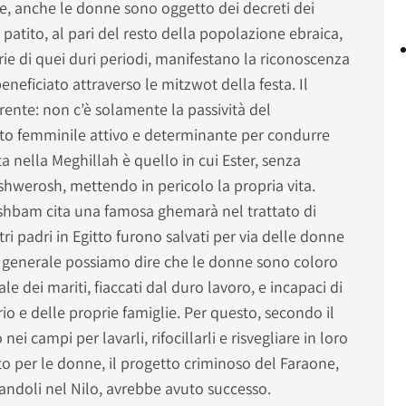
e, anche le donne sono oggetto dei decreti dei
patito, al pari del resto della popolazione ebraica,
prie di quei duri periodi, manifestano la riconoscenza
eneficiato attraverso le mitzwot della festa. Il
ente: non c’è solamente la passività del
to femminile attivo e determinante per condurre
lta nella Meghillah è quello in cui Ester, senza
shwerosh, mettendo in pericolo la propria vita.
shbam cita una famosa ghemarà nel trattato di
ri padri in Egitto furono salvati per via delle donne
n generale possiamo dire che le donne sono coloro
e dei mariti, fiaccati dal duro lavoro, e incapaci di
io e delle proprie famiglie. Per questo, secondo il
ei campi per lavarli, rifocillarli e risvegliare in loro
to per le donne, il progetto criminoso del Faraone,
ttandoli nel Nilo, avrebbe avuto successo.