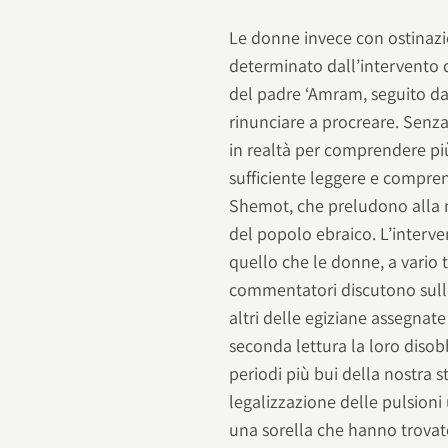
Le donne invece con ostinazio
determinato dall’intervento d
del padre ‘Amram, seguito da t
rinunciare a procreare. Senz
in realtà per comprendere p
sufficiente leggere e comprend
Shemot, che preludono alla ma
del popolo ebraico. L’interve
quello che le donne, a vario t
commentatori discutono sulle
altri delle egiziane assegnate
seconda lettura la loro diso
periodi più bui della nostra 
legalizzazione delle pulsio
una sorella che hanno trovato