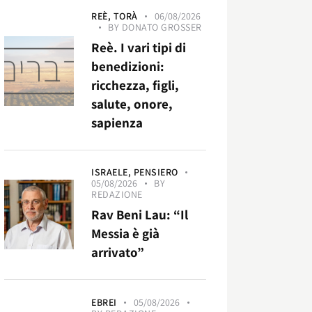
REÈ,
TORÀ
06/08/2026
BY
DONATO GROSSER
Reè. I vari tipi di
benedizioni:
ricchezza, figli,
salute, onore,
sapienza
ISRAELE,
PENSIERO
05/08/2026
BY
REDAZIONE
Rav Beni Lau: “Il
Messia è già
arrivato”
EBREI
05/08/2026