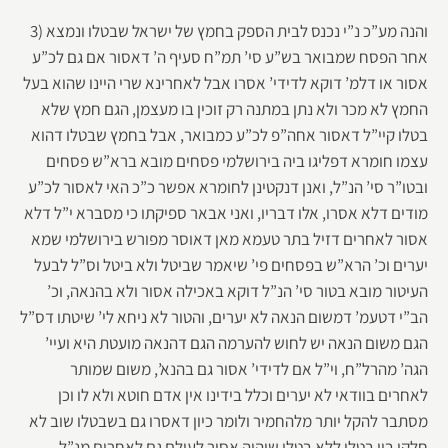
3) והנה מע”כ נ”י נכנס לבית הספק בחמץ של ישראל שבטלו ונמצא
אחר הפסח שמבואר בש”ע סי’ תמ”ח סעיף ה’ דאסור אם גם לכ”ע
אסור או דלמ’ דוקא לדידי’ אסרו אבל לאחרינא שרי היינו שהוא בעל
החמץ לא מכר ולא נתן במתנה רק זוכין בו מעצמן, הגם חמץ שלא
בטלו קיי”ל דאסור אחה”פ לכ”ע כמבואר, אבל בחמץ שבטלו דהוא
עצמו חומרא דפליגו ביה בירושלמי פסחים מובא ברא”ש פסחים
ובטו”ר סי’ הנ”ל, ואנן דנקטינן לחומרא אפשר כ”כ האי לאסור לכ”ע
מודים דלא אסרו, אלו דבריו, ואני אבאר ספיקתו כי מסברא י”ל דלא
אסור לאחרים דזיל בתר טעמא מאן דאוסר מפורש בירושלמי שמא
יערים וכ’ הרא”ש בפסחים פי’ שיאמר שביטל ולא ביטל וס”ל לבעל
העיטור מובא בטור סי’ הנ”ל דוקא באכילה אסור ולא בהנאה, וכ’
הב”י דטעמ’ דמשום הנאה לא יערים, והטור לא ניחא לי’ שיטתו דס”ל
הגם משום הנאה יש לחוש להערמה הגם דהנאה מועטת היא ועיי’
הגה’ מהרל”ח, וי”ל אם לדידי’ אסור גם בהנא’, משום שמותר
לאחרים בוודאי לא יערים וכלל בידינו אין אדם חוטא ולא לו וכן
מסתבר להקל יותר מלהחמיר ולומר כיון דאסרו גם בשבטלו שוב לא
חלקו בין בטלו ללא בטלו שיהיה אסור לעולם גם לאחרים מנ”ל