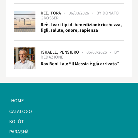
REÈ,
TORÀ
06/08/2026
BY
DONATO
GROSSER
Reè. I vari tipi di benedizioni: ricchezza,
figli, salute, onore, sapienza
ISRAELE,
PENSIERO
05/08/2026
BY
REDAZIONE
Rav Beni Lau: “Il Messia è già arrivato”
HOME
CATALOGO
KOLÒT
PARASHÀ