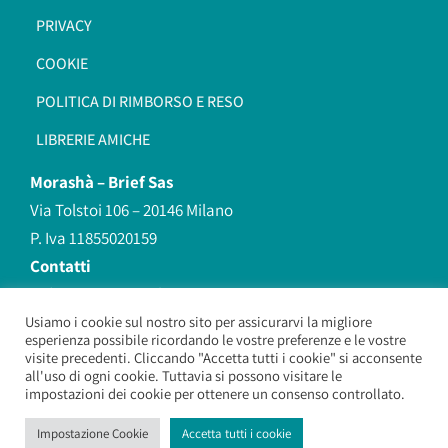
PRIVACY
COOKIE
POLITICA DI RIMBORSO E RESO
LIBRERIE AMICHE
Morashà –
Brief Sas
Via Tolstoi 106 – 20146 Milano
P. Iva 11855020159
Contatti
redazione@morasha.it
339 8596707
Usiamo i cookie sul nostro sito per assicurarvi la migliore
esperienza possibile ricordando le vostre preferenze e le vostre
(anche Whatsapp)
visite precedenti. Cliccando "Accetta tutti i cookie" si acconsente
all'uso di ogni cookie. Tuttavia si possono visitare le
impostazioni dei cookie per ottenere un consenso controllato.
Morashà – Brief Sas
– Copyright 2026. All Rights Reserved.
Impostazione Cookie
Accetta tutti i cookie