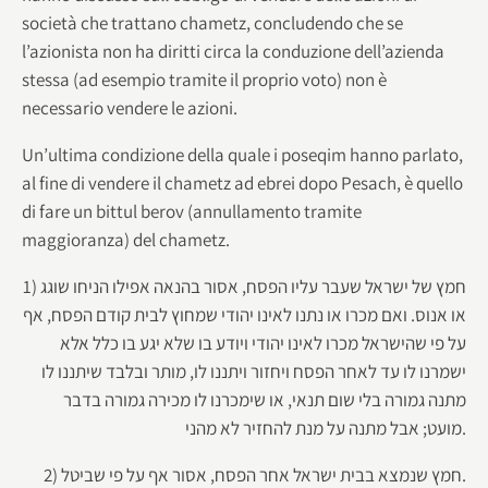
società che trattano chametz, concludendo che se
l’azionista non ha diritti circa la conduzione dell’azienda
stessa (ad esempio tramite il proprio voto) non è
necessario vendere le azioni.
Un’ultima condizione della quale i poseqim hanno parlato,
al fine di vendere il chametz ad ebrei dopo Pesach, è quello
di fare un bittul berov (annullamento tramite
maggioranza) del chametz.
1) חמץ של ישראל שעבר עליו הפסח, אסור בהנאה אפילו הניחו שוגג
או אנוס. ואם מכרו או נתנו לאינו יהודי שמחוץ לבית קודם הפסח, אף
על פי שהישראל מכרו לאינו יהודי ויודע בו שלא יגע בו כלל אלא
ישמרנו לו עד לאחר הפסח ויחזור ויתננו לו, מותר ובלבד שיתננו לו
מתנה גמורה בלי שום תנאי, או שימכרנו לו מכירה גמורה בדבר
מועט; אבל מתנה על מנת להחזיר לא מהני.
2) חמץ שנמצא בבית ישראל אחר הפסח, אסור אף על פי שביטל.