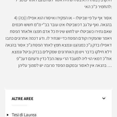
להחמיר כ”כ האי:
4) (כה)) אסור אף על פי שביטלו – או הפקירו ואיסורו הוא אפילו
בהנאה. ואף על גב דכשביטלו אינו עובר בב”י מ”מ חששו חכמים
שאם נתירו כשביטלו יש לחוש שיניח כל אדם חמצו אלאחר הפסח
ויאמר שהפקירו קודם הפסח כדי שנתיר לו. ודע דכמה אחרונים כתבו
דאפילו בדק ג”כ כמנהגנו ונמצא חמץ לאחר הפסח ג”כ אסור בהנאה
דלא חילקו בדבר ויש מן האחרונים שמקילים בבדק וביטל ונמצא
אח”כ דמאי הוי ליה למעבד הרי עשה הכל כדין ודעתם דעכ”פ
בהנאה אין לאסור ובמקום הפסד מרובה יש לסמוך עליהן …
ALTRE AREE
Tesi di Laurea