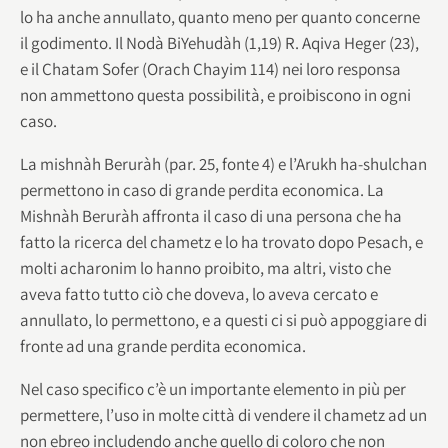
lo ha anche annullato, quanto meno per quanto concerne
il godimento. Il Nodà BiYehudàh (1,19) R. Aqiva Heger (23),
e il Chatam Sofer (Orach Chayim 114) nei loro responsa
non ammettono questa possibilità, e proibiscono in ogni
caso.
La mishnàh Beruràh (par. 25, fonte 4) e l’Arukh ha-shulchan
permettono in caso di grande perdita economica. La
Mishnàh Beruràh affronta il caso di una persona che ha
fatto la ricerca del chametz e lo ha trovato dopo Pesach, e
molti acharonim lo hanno proibito, ma altri, visto che
aveva fatto tutto ciò che doveva, lo aveva cercato e
annullato, lo permettono, e a questi ci si può appoggiare di
fronte ad una grande perdita economica.
Nel caso specifico c’è un importante elemento in più per
permettere, l’uso in molte città di vendere il chametz ad un
non ebreo includendo anche quello di coloro che non