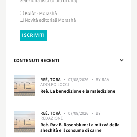
Seleziona lista (o più di una):
Kolòt - Morashà
Novità editoriali Morashà
CONTENUTI RECENTI
REÈ,
TORÀ
07/08/2026
BY
RAV
ADOLFO LOCCI
Reè. La benedizione e la maledizione
REÈ,
TORÀ
07/08/2026
BY
REDAZIONE
Reè. Rav B. Rosenblum: La mitzvà della
shechità e il consumo di carne