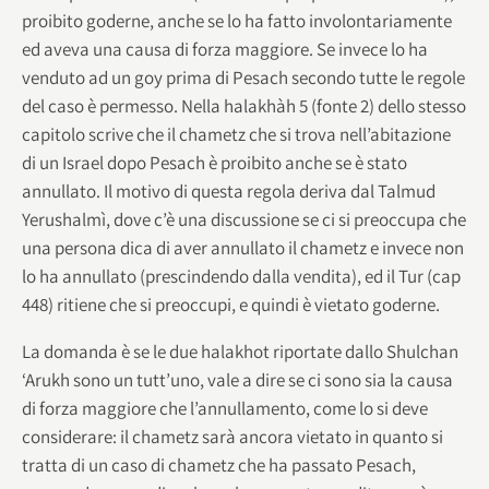
proibito goderne, anche se lo ha fatto involontariamente
ed aveva una causa di forza maggiore. Se invece lo ha
venduto ad un goy prima di Pesach secondo tutte le regole
del caso è permesso. Nella halakhàh 5 (fonte 2) dello stesso
capitolo scrive che il chametz che si trova nell’abitazione
di un Israel dopo Pesach è proibito anche se è stato
annullato. Il motivo di questa regola deriva dal Talmud
Yerushalmì, dove c’è una discussione se ci si preoccupa che
una persona dica di aver annullato il chametz e invece non
lo ha annullato (prescindendo dalla vendita), ed il Tur (cap
448) ritiene che si preoccupi, e quindi è vietato goderne.
La domanda è se le due halakhot riportate dallo Shulchan
‘Arukh sono un tutt’uno, vale a dire se ci sono sia la causa
di forza maggiore che l’annullamento, come lo si deve
considerare: il chametz sarà ancora vietato in quanto si
tratta di un caso di chametz che ha passato Pesach,