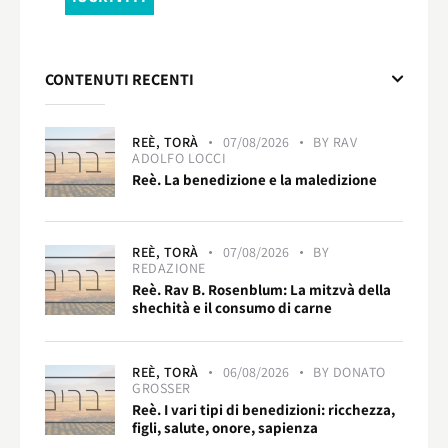
CONTENUTI RECENTI
REÈ,
TORÀ
07/08/2026
BY
RAV
ADOLFO LOCCI
Reè. La benedizione e la maledizione
REÈ,
TORÀ
07/08/2026
BY
REDAZIONE
Reè. Rav B. Rosenblum: La mitzvà della
shechità e il consumo di carne
REÈ,
TORÀ
06/08/2026
BY
DONATO
GROSSER
Reè. I vari tipi di benedizioni: ricchezza,
figli, salute, onore, sapienza