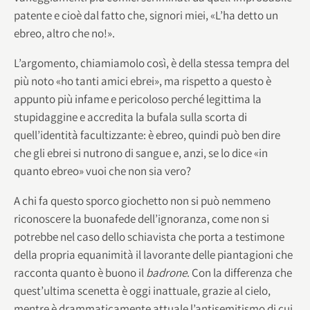
patente e cioè dal fatto che, signori miei, «L’ha detto un
ebreo, altro che no!».
L’argomento, chiamiamolo così, è della stessa tempra del
più noto «ho tanti amici ebrei», ma rispetto a questo è
appunto più infame e pericoloso perché legittima la
stupidaggine e accredita la bufala sulla scorta di
quell’identità facultizzante: è ebreo, quindi può ben dire
che gli ebrei si nutrono di sangue e, anzi, se lo dice «in
quanto ebreo» vuoi che non sia vero?
A chi fa questo sporco giochetto non si può nemmeno
riconoscere la buonafede dell’ignoranza, come non si
potrebbe nel caso dello schiavista che porta a testimone
della propria equanimità il lavorante delle piantagioni che
racconta quanto è buono il
badrone
. Con la differenza che
quest’ultima scenetta è oggi inattuale, grazie al cielo,
mentre è drammaticamente attuale l’antisemitismo di cui