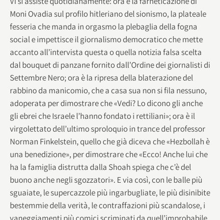
Vi si assiste quotidianamente: ora è la farneticazione di
Moni Ovadia sul profilo hitleriano del sionismo, la plateale
fesseria che manda in orgasmo la plebaglia della fogna
social e impettisce il giornalismo democratico che mette
accanto all’intervista questa o quella notizia falsa scelta
dal bouquet di panzane fornito dall’Ordine dei giornalisti di
Settembre Nero; ora è la ripresa della blaterazione del
rabbino da manicomio, che a casa sua non si fila nessuno,
adoperata per dimostrare che «Vedi? Lo dicono gli anche
gli ebrei che Israele l’hanno fondato i rettiliani»; ora è il
virgolettato dell’ultimo sproloquio in trance del professor
Norman Finkelstein, quello che già diceva che «Hezbollah è
una benedizione», per dimostrare che «Ecco! Anche lui che
ha la famiglia distrutta dalla Shoah spiega che c’è del
buono anche negli sgozzatori». E via così, con le balle più
sguaiate, le supercazzole più ingarbugliate, le più disinibite
bestemmie della verità, le contraffazioni più scandalose, i
vaneggiamenti più comici scriminati da quell’improbabile