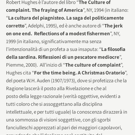
Robert Hughes è l’autore del libro “
The Culture of
complaint. The fraying of America
”, NY, 1994 (in italiano:
“
La cultura del piagnisteo. La saga del politicamente
corretto
”, Adelphi, 1995), ed è anche autore di “
The jerk
on one end. Reflections of a modest fishermen
”, NY,
1999 (in italiano, significativamente ma senza
l’intenzionalità di un profeta a sua insaputa: “
La filosofia
della sardina. Riflessioni di un pescatore mediocre
”,
Piemme, 2000). All’inizio di “
The culture of complaint
”,
Hughes cita “
For the time being. A Christmas Oratorio
”,
del poeta W.H. Auden (1907/1973), dove si profetizza che la
Ragione lascerà il posto alla Rivelazione e che al
posto della legge razionale (verità oggettive, evidenti a
tutti coloro che si assoggettano alla disciplina
intellettuale, e per tutti uguale) la conoscenza dirazzerà in
una sommossa di visioni soggettive, con gli sgorbi
fanciulleschi apprezzati al pari dei maggiori capolavori,