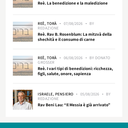
Reè. La benedizione e la maledizione
REÈ,
TORÀ
07/08/2026
BY
REDAZIONE
Reè. Rav B. Rosenblum: La mitzvà della
shechità e il consumo di carne
REÈ,
TORÀ
06/08/2026
BY
DONATO
GROSSER
Reè. I vari tipi di benedizioni: ricchezza,
figli, salute, onore, sapienza
ISRAELE,
PENSIERO
05/08/2026
BY
REDAZIONE
Rav Beni Lau: “Il Messia è già arrivato”