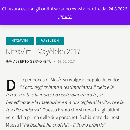
Chiusura estiva: gli ordini saranno evasi a partire dal 24.8.2026.
0
Ignora
NITZAVÌM
VAYÈLEKH
Nitzavìm – Vayèlekh 2017
RAV ALBERTO SERMONETA
16/09/2017
D
-o per bocca di Mosè, si rivolge al popolo dicendo:
“
Ecco, oggi chiamo a testimonianza il cielo e la
terra; la vita e la morte ho posto dinnanzi a te, la
benedizione e la maledizione ma tu sceglierai la vita, te e la
tua discendenza”.
Questo brano che si trova fra gli ultimi
versi della prima delle due parashot, è chiamato dai nostri
Maestri “
ha bechirà ha chofshit – il libero arbitrio
“.