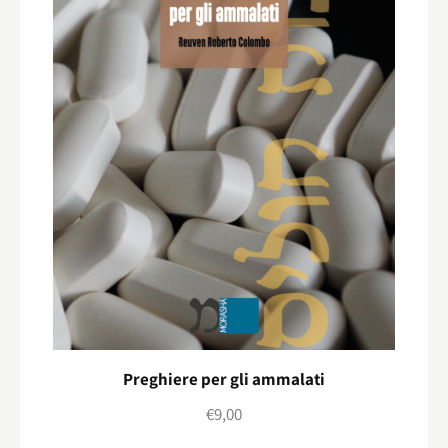
Preghiere per gli ammalati
€
9,00