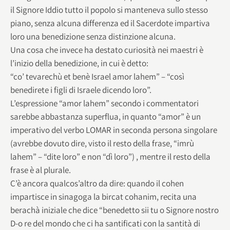
il Signore Iddio tutto il popolo si manteneva sullo stesso
piano, senza alcuna differenza ed il Sacerdote impartiva
loro una benedizione senza distinzione alcuna.
Una cosa che invece ha destato curiosità nei maestri è
l’inizio della benedizione, in cui è detto:
“co’ tevarechù et benè Israel amor lahem” – “così
benedirete i figli di Israele dicendo loro”.
L’espressione “amor lahem” secondo i commentatori
sarebbe abbastanza superflua, in quanto “amor” è un
imperativo del verbo LOMAR in seconda persona singolare
(avrebbe dovuto dire, visto il resto della frase, “imrù
lahem” – “dite loro” e non “dì loro”) , mentre il resto della
frase è al plurale.
C’è ancora qualcos’altro da dire: quando il cohen
impartisce in sinagoga la bircat cohanim, recita una
berachà iniziale che dice “benedetto sii tu o Signore nostro
D-o re del mondo che ci ha santificati con la santità di