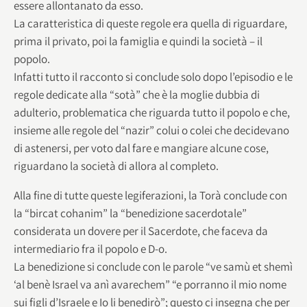
essere allontanato da esso.
La caratteristica di queste regole era quella di riguardare,
prima il privato, poi la famiglia e quindi la società – il
popolo.
Infatti tutto il racconto si conclude solo dopo l’episodio e le
regole dedicate alla “sotà” che è la moglie dubbia di
adulterio, problematica che riguarda tutto il popolo e che,
insieme alle regole del “nazir” colui o colei che decidevano
di astenersi, per voto dal fare e mangiare alcune cose,
riguardano la società di allora al completo.
Alla fine di tutte queste legiferazioni, la Torà conclude con
la “bircat cohanim” la “benedizione sacerdotale”
considerata un dovere per il Sacerdote, che faceva da
intermediario fra il popolo e D-o.
La benedizione si conclude con le parole “ve samù et shemì
‘al benè Israel va anì avarechem” “e porranno il mio nome
sui figli d’Israele e Io li benedirò”; questo ci insegna che per