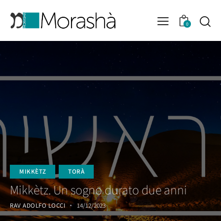
0
MIKKÈTZ
TORÀ
Mikkètz. Un sogno durato due anni
RAV ADOLFO LOCCI
14/12/2023