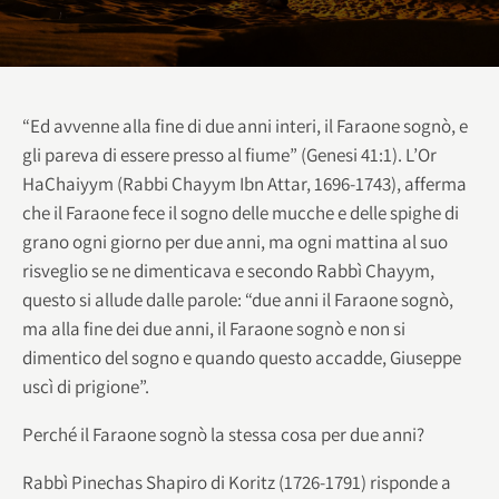
“Ed avvenne alla fine di due anni interi, il Faraone sognò, e
gli pareva di essere presso al fiume” (Genesi 41:1). L’Or
HaChaiyym (Rabbi Chayym Ibn Attar, 1696-1743), afferma
che il Faraone fece il sogno delle mucche e delle spighe di
grano ogni giorno per due anni, ma ogni mattina al suo
risveglio se ne dimenticava e secondo Rabbì Chayym,
questo si allude dalle parole: “due anni il Faraone sognò,
ma alla fine dei due anni, il Faraone sognò e non si
dimentico del sogno e quando questo accadde, Giuseppe
uscì di prigione”.
Perché il Faraone sognò la stessa cosa per due anni?
Rabbì Pinechas Shapiro di Koritz (1726-1791) risponde a