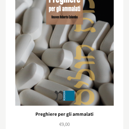
Preghiere per gli ammalati
€
9,00