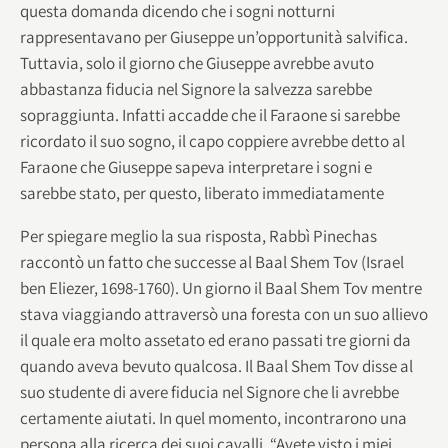
questa domanda dicendo che i sogni notturni
rappresentavano per Giuseppe un’opportunità salvifica.
Tuttavia, solo il giorno che Giuseppe avrebbe avuto
abbastanza fiducia nel Signore la salvezza sarebbe
sopraggiunta. Infatti accadde che il Faraone si sarebbe
ricordato il suo sogno, il capo coppiere avrebbe detto al
Faraone che Giuseppe sapeva interpretare i sogni e
sarebbe stato, per questo, liberato immediatamente
Per spiegare meglio la sua risposta, Rabbì Pinechas
raccontò un fatto che successe al Baal Shem Tov (Israel
ben Eliezer, 1698-1760). Un giorno il Baal Shem Tov mentre
stava viaggiando attraversò una foresta con un suo allievo
il quale era molto assetato ed erano passati tre giorni da
quando aveva bevuto qualcosa. Il Baal Shem Tov disse al
suo studente di avere fiducia nel Signore che li avrebbe
certamente aiutati. In quel momento, incontrarono una
persona alla ricerca dei suoi cavalli. “Avete visto i miei