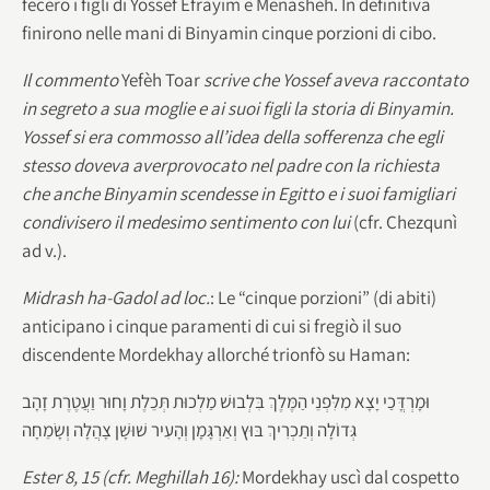
fecero i figli di Yossef Efrayim e Menasheh. In definitiva
finirono nelle mani di Binyamin cinque porzioni di cibo.
Il commento
Yefèh Toar
scrive che Yossef aveva raccontato
in segreto a sua moglie e ai suoi figli la storia di Binyamin.
Yossef si era commosso all’idea della sofferenza che egli
stesso doveva aver
provocato nel padre con la richiesta
che anche Binyamin scendesse in Egitto e i suoi famigliari
condivisero il medesimo sentimento con lui
(cfr. Chezqunì
ad v.).
Midrash ha-Gadol ad loc.
: Le “cinque porzioni” (di abiti)
anticipano i cinque paramenti di cui si fregiò il suo
discendente Mordekhay allorché trionfò su Haman:
וּמָרְדֳּכַי יָצָא מִלִּפְנֵי הַמֶּלֶךְ בִּלְבוּשׁ מַלְכוּת תְּכֵלֶת וָחוּר וַעֲטֶרֶת זָהָב
גְּדוֹלָה וְתַכְרִיךְ בּוּץ וְאַרְגָּמָן וְהָעִיר שׁוּשָׁן צָהֲלָה וְשָׂמֵחָה
Ester 8, 15 (cfr. Meghillah 16):
Mordekhay uscì dal cospetto