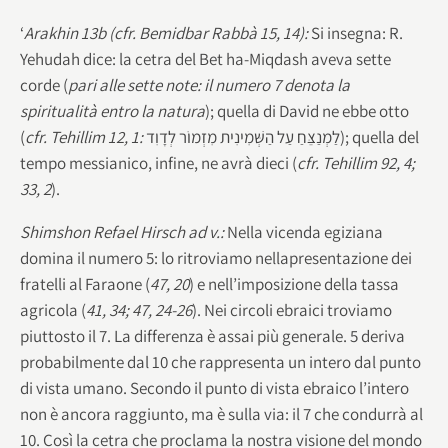
‘
Arakhin 13b (cfr. Bemidbar Rabbà 15, 14):
Si insegna: R.
Yehudah dice: la cetra del Bet ha-Miqdash aveva sette
corde (
pari alle sette note:
il numero 7 denota la
spiritualità entro la natura
); quella di David ne ebbe otto
(
cfr. Tehillim 12, 1:
לַמְנַצֵּחַ עַל הַשְּׁמִינִית מִזְמוֹר לְדָוִד); quella del
tempo messianico, infine, ne avrà dieci (
cfr. Tehillim 92, 4;
33, 2
).
Shimshon Refael Hirsch ad v.:
Nella vicenda egiziana
domina il numero 5: lo ritroviamo nellapresentazione dei
fratelli al Faraone (
47, 20
) e nell’imposizione della tassa
agricola (
41, 34; 47, 24-26
). Nei circoli ebraici troviamo
piuttosto il 7. La differenza è assai più generale. 5 deriva
probabilmente dal 10 che rappresenta un intero dal punto
di vista umano. Secondo il punto di vista ebraico l’intero
non è ancora raggiunto, ma è sulla via: il 7 che condurrà al
10. Così la cetra che proclama la nostra visione del mondo