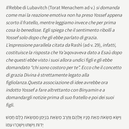
Il
Rebbe di Lubavitch (Torat Menachem ad v.)
si domanda
come mai la reazione emotiva non ha preso Yossef appena
scorto il fratello, mentre leggiamo invece che per prima
cosa lo benedisse. Egli spiega che il sentimento ribollì a
Yossef solo dopo che gli ebbe parlato di grazia.
L’espressione parallela citata da
Rashì (ad v. 29)
, infatti,
costituisce la risposta che Ya’aqovaveva dato a Esaù dopo
che questi ebbe visto i suoi allora undici figli e gli ebbe
domandato “chi sono costoro per te”. Ecco che il concetto
di grazia Divina è strettamente legato alla
figliolanza.Questa associazione di idee avrebbe ora
indotto Yossef a fare altrettanto con Binyamin e a
domandargli notizie prima di suo fratello e poi dei suoi
figli.
וַיִּשָּׂא מַשְׂאֹת מֵאֵת פָּנָיו אֲלֵהֶם וַתֵּרֶב מַשְׂאַת בִּנְיָמִן מִמַּשְׂאֹת כֻּלָּם חָמֵשׁ
יָדוֹת וַיִּשְׁתּוּ וַיִּשְׁכְּרוּ עִמּוֹ