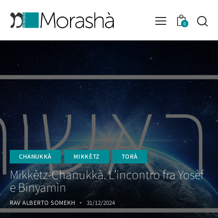
0
CHANUKKÀ
MIKKÈTZ
TORÀ
Mikkètz-Chanukkà. L’incontro fra Yosèf
e Binyamìn
RAV ALBERTO SOMEKH
31/12/2024