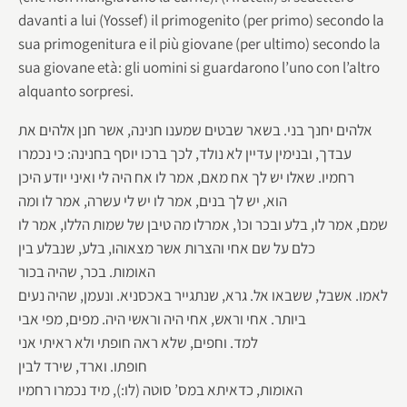
davanti a lui (Yossef) il primogenito (per primo) secondo la
sua primogenitura e il più giovane (per ultimo) secondo la
sua giovane età: gli uomini si guardarono l’uno con l’altro
alquanto sorpresi.
אלהים יחנך בני. בשאר שבטים שמענו חנינה, אשר חנן אלהים את
עבדך, ובנימין עדיין לא נולד, לכך ברכו יוסף בחנינה: כי נכמרו
רחמיו. שאלו יש לך אח מאם, אמר לו אח היה לי ואיני יודע היכן
הוא, יש לך בנים, אמר לו יש לי עשרה, אמר לו ומה
שמם, אמר לו, בלע ובכר וכו’, אמרלו מה טיבן של שמות הללו, אמר לו
כלם על שם אחי והצרות אשר מצאוהו, בלע, שנבלע בין
האומות. בכר, שהיה בכור
לאמו. אשבל, ששבאו אל. גרא, שנתגייר באכסניא. ונעמן, שהיה נעים
ביותר. אחי וראש, אחי היה וראשי היה. מפים, מפי אבי
למד. וחפים, שלא ראה חופתי ולא ראיתי אני
חופתו. וארד, שירד לבין
האומות, כדאיתא במס’ סוטה (לו:), מיד נכמרו רחמיו