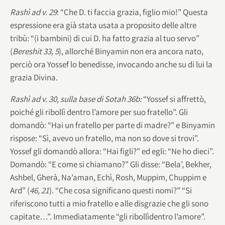
Rashì ad v. 29
: “Che D. ti faccia grazia, figlio mio!” Questa
espressione era già stata usata a proposito delle altre
tribù: “(i bambini) di cui D. ha fatto grazia al tuo servo”
(
Bereshit 33, 5
), allorché Binyamin non era ancora nato,
perciò ora Yossef lo benedisse, invocando anche su di lui la
grazia Divina.
Rashì ad v. 30, sulla base di Sotah 36b:
“Yossef si affrettò,
poiché gli ribollì dentro l’amore per suo fratello”. Gli
domandò: “Hai un fratello per parte di madre?” e Binyamin
rispose: “Sì, avevo un fratello, ma non so dove si trovi”.
Yossef gli domandò allora: “Hai figli?” ed egli: “Ne ho dieci”.
Domandò: “E come si chiamano?” Gli disse: “Bela’, Bekher,
Ashbel, Gherà, Na’aman, Echì, Rosh, Muppim, Chuppim e
Ard” (
46, 21
). “Che cosa significano questi nomi?” “Si
riferiscono tutti a mio fratello e alle disgrazie che gli sono
capitate…”. Immediatamente “gli ribollìdentro l’amore”.