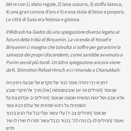
del re con 1) abito regale, 2) lana azzurra, 3) stoffa bianca,
4) una gran corona d’oro e 5) e una stola di bisso e porpora.
La città di Susa era festosa e gioiosa.
Il
Midrash ha-Gadol
dà una spiegazione diversa legata al
futuro della tribù di Binyamin. La vicenda di Yossef e
Binyamin ci insegna che talvolta si soffre per garantire la
salvezza dei propri discendenti, come sarebbe avvenuto a
Purim secoli più tardi. Un’altra spiegazione ancora viene
da
R. Shimshon Refael Hirsch
e ci rimanda a Chanukkah:
דתניא רבי יהודה אומר כנור של מקדש של שבעת נימין היה
שנאמר {תהילים טז-יא} שובעשמחות [את] פניך אל תיקרי שובע
אלא שבע ושל ימות המשיח שמונה שנאמר {תהילים יב-א}למנצח על
השמינית על נימא שמינית של עולם הבא עשר
שנאמר {תהילים צב-ד} עלי עשור ועלי נבל עלי הגיון בכנור
ואומר {תהילים לג-ב} הודו לה’ בכנור בנבל עשור זמרו לו שירו לו שיר
חדש