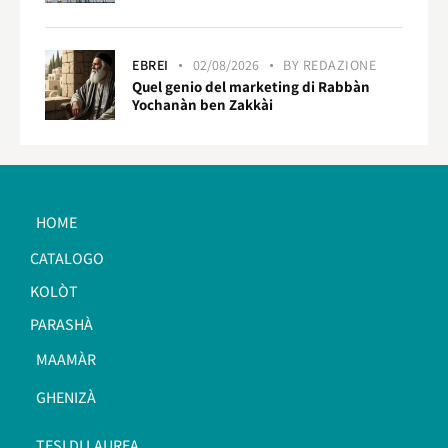
EBREI
02/08/2026
BY
REDAZIONE
Quel genio del marketing di Rabbàn
Yochanàn ben Zakkài
HOME
CATALOGO
KOLÒT
PARASHÀ
MAAMÀR
GHENIZÀ
TESI DI LAUREA