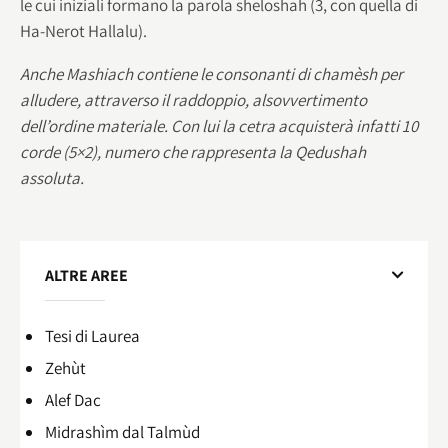
le cui iniziali formano la parola sheloshah (3, con quella di
Ha-Nerot Hallalu).
Anche Mashiach contiene le consonanti di chamèsh per
alludere, attraverso il raddoppio, alsovvertimento
dell’ordine materiale. Con lui la cetra acquisterà infatti 10
corde (5×2), numero che rappresenta la Qedushah
assoluta.
ALTRE AREE
Tesi di Laurea
Zehùt
Alef Dac
Midrashìm dal Talmùd