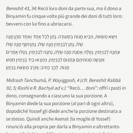
Bereshit 43, 34:
Recò loro doni da parte sua, ma il dono a
Binyamin fu cinque volte più grande dei doni di tutti loro:
bevvero con lui fino a ubriacarsi.
וַיִּשָּׂא מַשְׂאֹת, הֵבִיא מָנוֹת בִּסְעוּדָה. נָתַן לְכָל אֶחָד וְאֶחָד מֵהֶן מָנָה
שֶׁלּוֹ. נָתַן לְבִנְיָמִין מָנָה שֶׁלּוֹ. נָתַןיוֹסֵף מָנָה שֶׁלּוֹ
וּנְתָנָהּ לְבִנְיָמִין. נָטְלָה אָסְנָת מָנָה שֶׁלָּהּ, נָתְנָה לְבִנְיָמִין. נָטְלוּ אֶפְרַיִם
וּמְנַשֶּׁה מְנוֹתֵיהֶם וּנְתָנוּם לְבִנְיָמִין. נִמְצְאוּ בְּיַד בִּנְיָמִין חָמֵשׁ
מָנוֹת. לְכָךְ כְּתִיב: וַתֵּרֶב מַשְׂאַת בִּנְיָמִן
Midrash Tanchumà, P. Wayiggash, 4 (cfr. Bereshit Rabbà
92, 5; Rashì e R. Bachyè ad v.)
: “Recò… doni”: offrì i pasti in
dono, consegnando a ciascuno la sua porzione. A
Binyamin diede la sua porzione (al pari di ogni altro),
dopodiché Yossef gli diede anche la porzione destinata a
se stesso. Quindi anche Asenat (la moglie di Yossef)
rinunciò alla propria per darla a Binyamin e altrettanto