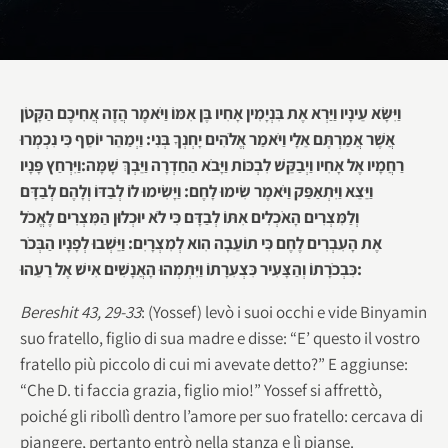
וַיִּשָּׂא עֵינָיו וַיַּרְא אֶת בִּנְיָמִין אָחִיו בֶּן אִמּוֹ וַיֹּאמֶר הֲזֶה אֲחִיכֶם הַקָּטֹן
אֲשֶׁר אֲמַרְתֶּם אֵלָי וַיֹּאמַר אֱלֹהִים יָחְנְךָ בְּנִי: וַיְמַהֵר יוֹסֵף כִּי נִכְמְרוּ
רַחֲמָיו אֶל אָחִיו וַיְבַקֵּשׁ לִבְכּוֹת וַיָּבֹא הַחַדְרָה וַיֵּבְךְּ שָׁמָּה:וַיִּרְחַץ פָּנָיו
וַיֵּצֵא וַיִּתְאַפַּק וַיֹּאמֶר שִׂימוּ לָחֶם: וַיָּשִׂימוּ לוֹ לְבַדּוֹ וְלָהֶם לְבַדָּם
וְלַמִּצְרִים הָאֹכְלִים אִתּוֹ לְבַדָּם כִּי לֹא יוּכְלוּן הַמִּצְרִים לֶאֱכֹל
אֶת הָעִבְרִים לֶחֶם כִּי תוֹעֵבָה הִוא לְמִצְרָיִם: וַיֵּשְׁבוּ לְפָנָיו הַבְּכֹר
כִּבְכֹרָתוֹ וְהַצָּעִיר כִּצְעִרָתוֹ וַיִּתְמְהוּ הָאֲנָשִׁים אִישׁ אֶל רֵעֵהוּ:
Bereshit 43, 29-33
: (Yossef) levò i suoi occhi e vide Binyamin
suo fratello, figlio di sua madre e disse: “E’ questo il vostro
fratello più piccolo di cui mi avevate detto?” E aggiunse:
“Che D. ti faccia grazia, figlio mio!” Yossef si affrettò,
poiché gli ribollì dentro l’amore per suo fratello: cercava di
piangere, pertanto entrò nella stanza e lì pianse.