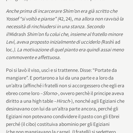
Anche prima di incarcerare Shim’on era già scritto che
Yossef “si voltò e pianse” (
42, 24)
, ma allora non ravvisò la
necessità di rinchiudersi in una stanza. Secondo
il
Midrash
Shim’on fu colui che, insieme al fratello minore
Levì, aveva proposto inizialmente di ucciderlo (
Rashì ad
loc.
). La motivazione di quel pianto era quindi assai meno
commovente e affettuosa.
Poi si lavò il viso, uscì e si trattenne. Disse: “Portate da
mangiare”. E portarono a lui da una parte e a loro da
un’altra (affinché i fratelli non si accorgessero che egli era
ebreo come loro –
Sforno
-, ovvero perchè il principe aveva
diritto a una high table –
Hirsch
-), nonché agli Egiziani che
desinavano con lui da un’altra parte ancora, perché gli
Egiziani non potevano condividere il pasto con gli Ebrei
perché (il cibo) costituiva abominio per gli Egiziani
(che non mangiavano la carne). (I fratelli) si sedettero