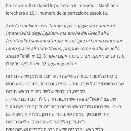
ha 7 corde. Il re David le porterà a 8, ma solo il Mashiach
lerecherà a 10, il numero della perfezione assoluta.
Con
Chanukkah assistiamo al passaggio dal numero 5
(materialità degli Egiziani, ma anche dei Greci) all’8
(spiritualità sovrannaturale,
in cui i pochi hanno vinto sui
molti grazie all’aiuto Divino, proprio come si allude nello
stesso
Tehillim 12, 6: מִשֹּׁד עֲנִיִּים מֵאַנְקַת אֶבְיוֹנִים עַתָּהאָקוּם יֹאמַר
ה’ אָשִׁית בְּיֵשַׁע יָפִיחַ לוֹ
) aggiungendo 3.
בזכות שלימות העבודה בשלשה הנזכרים ניצולו מן שלשה גזירות
שגזרו היונים: לבטל שבת, וחדש, ומילה. וגם זכות התורה שהיא חמש
ספרים, הגן לבטל שלשה גזירות דראשי תיבות
שלהם: “חמש” שהוא ראשי תיבות חדש מילה שבת. גם הנס היה
בשמן, שתרגומו מש”ח ראשי תיבות הנזכרים. ולכן הנס נעשה בסוף
החדש ונמשך שמונה ימים, כדי שיזדמן באלו הימין שבת וגם
ר”ח, ולכן בלילה הראשונה נתקן שלשה ברכות
בליל ראשון מברכים שלשה ברכות להדליק ושעשה נסים