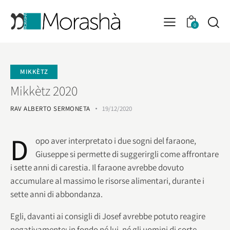
0
MIKKÈTZ
Mikkètz 2020
RAV ALBERTO SERMONETA
19/12/2020
D
opo aver interpretato i due sogni del faraone,
Giuseppe si permette di suggerirgli come affrontare
i sette anni di carestia. Il faraone avrebbe dovuto
accumulare al massimo le risorse alimentari, durante i
sette anni di abbondanza.
Egli, davanti ai consigli di Josef avrebbe potuto reagire
negativamente: in fondo né lui, né gli uomini di corte