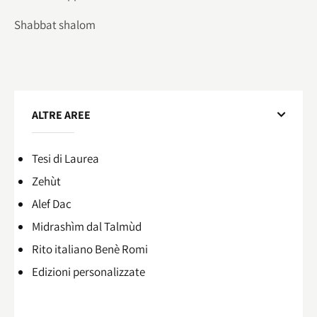
Shabbat shalom
ALTRE AREE
Tesi di Laurea
Zehùt
Alef Dac
Midrashìm dal Talmùd
Rito italiano Benè Romi​
Edizioni personalizzate