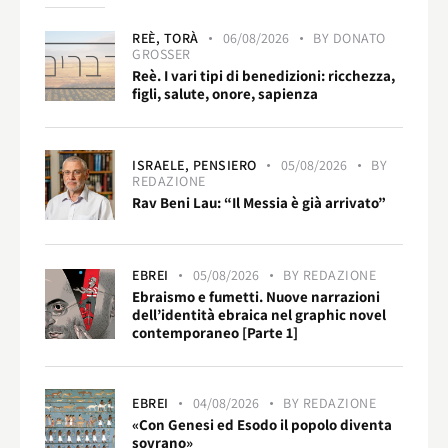
REÈ,
TORÀ
06/08/2026
BY
DONATO
GROSSER
Reè. I vari tipi di benedizioni: ricchezza,
figli, salute, onore, sapienza
ISRAELE,
PENSIERO
05/08/2026
BY
REDAZIONE
Rav Beni Lau: “Il Messia è già arrivato”
EBREI
05/08/2026
BY
REDAZIONE
Ebraismo e fumetti. Nuove narrazioni
dell’identità ebraica nel graphic novel
contemporaneo [Parte 1]
EBREI
04/08/2026
BY
REDAZIONE
«Con Genesi ed Esodo il popolo diventa
sovrano»