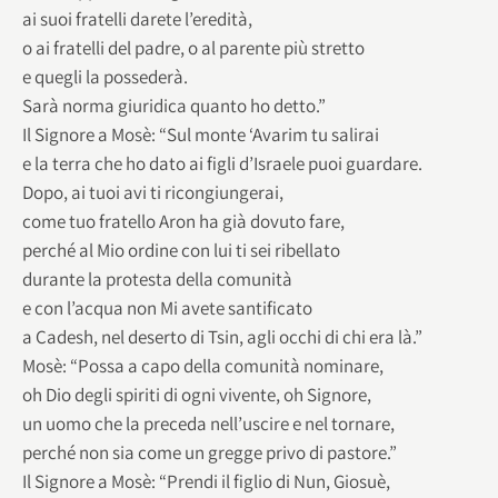
ai suoi fratelli darete l’eredità,
o ai fratelli del padre, o al parente più stretto
e quegli la possederà.
Sarà norma giuridica quanto ho detto.”
Il Signore a Mosè: “Sul monte ‘Avarim tu salirai
e la terra che ho dato ai figli d’Israele puoi guardare.
Dopo, ai tuoi avi ti ricongiungerai,
come tuo fratello Aron ha già dovuto fare,
perché al Mio ordine con lui ti sei ribellato
durante la protesta della comunità
e con l’acqua non Mi avete santificato
a Cadesh, nel deserto di Tsin, agli occhi di chi era là.”
Mosè: “Possa a capo della comunità nominare,
oh Dio degli spiriti di ogni vivente, oh Signore,
un uomo che la preceda nell’uscire e nel tornare,
perché non sia come un gregge privo di pastore.”
Il Signore a Mosè: “Prendi il figlio di Nun, Giosuè,