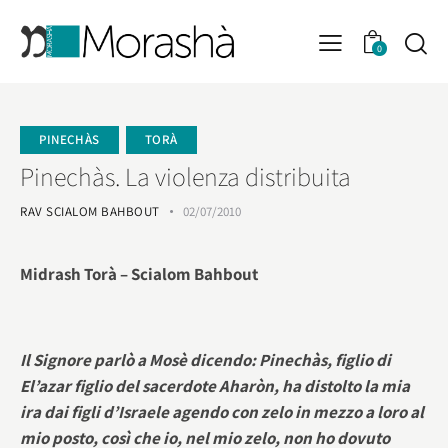
0
PINECHÀS
TORÀ
Pinechàs. La violenza distribuita
RAV SCIALOM BAHBOUT
02/07/2010
Midrash Torà – Scialom Bahbout
Il Signore parlò a Mosè dicendo: Pinechàs, figlio di
El’azar figlio del sacerdote Aharòn, ha distolto la mia
ira dai figli d’Israele agendo con zelo in mezzo a loro al
mio posto, così che io, nel mio zelo, non ho dovuto