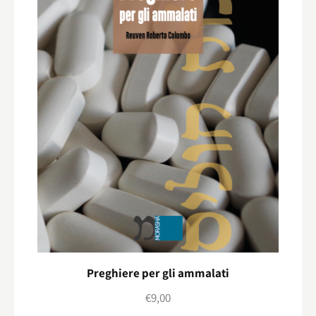
Preghiere per gli ammalati
€
9,00