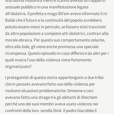
una donna midianita mentre stanno avendo un rapporto
sessuale pubblico in una manifestazione legata
all’idolatria. Il profeta e mago Bil’am aveva informato il re
Balàk che il futuro e la continuità del popolo avrebbero
potuto essere messi in pericolo, se fossero stati trascinati
da altre popolazioni a compiere atti idolatrici, contrari alla
morale ebraica. Per questo suo comportamento zelante,
oltre alla lode, gli viene anche promessa una speciale
ricompensa. Questo episodio in cosa differisce da altri per i
quali invece l’uso della violenza viene fortemente
stigmatizzato?
I protagonisti di questa storia appartengono a due tribù
che in passato avevano fatto uso della violenza per
risolvere situazioni problematiche: Simeone e Levi
avevano fatto una strage tra gli abitanti di Shechem
perché uno dei suoi membri aveva usato violenza nei
confronti della loro sorella Dinà. Il padre Giacobbe li