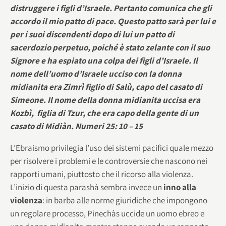
distruggere i figli d’Israele. Pertanto comunica che gli
accordo il mio patto di pace. Questo patto sarà per lui e
per i suoi discendenti dopo di lui un patto di
sacerdozio perpetuo, poiché è stato zelante con il suo
Signore e ha espiato una colpa dei figli d’Israele. Il
nome dell’uomo d’Israele ucciso con la donna
midianita era Zimrì figlio di Salù, capo del casato di
Simeone. Il nome della donna midianita uccisa era
Kozbì, figlia di Tzur, che era capo della gente di un
casato di Midiàn. Numeri 25: 10 – 15
L’Ebraismo privilegia l’uso dei sistemi pacifici quale mezzo
per risolvere i problemi e le controversie che nascono nei
rapporti umani, piuttosto che il ricorso alla violenza.
L’inizio di questa parashà sembra invece un
inno alla
violenza
: in barba alle norme giuridiche che impongono
un regolare processo, Pinechàs uccide un uomo ebreo e