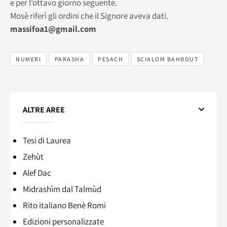
e per l’ottavo giorno seguente.
Mosè riferì gli ordini che il Signore aveva dati.
massifoa1@gmail.com
NUMERI
PARASHA
PESACH
SCIALOM BAHBOUT
ALTRE AREE
Tesi di Laurea
Zehùt
Alef Dac
Midrashìm dal Talmùd
Rito italiano Benè Romi​
Edizioni personalizzate