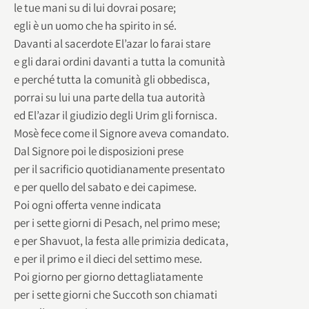
le tue mani su di lui dovrai posare;
egli è un uomo che ha spirito in sé.
Davanti al sacerdote El’azar lo farai stare
e gli darai ordini davanti a tutta la comunità
e perché tutta la comunità gli obbedisca,
porrai su lui una parte della tua autorità
ed El’azar il giudizio degli Urim gli fornisca.
Mosè fece come il Signore aveva comandato.
Dal Signore poi le disposizioni prese
per il sacrificio quotidianamente presentato
e per quello del sabato e dei capimese.
Poi ogni offerta venne indicata
per i sette giorni di Pesach, nel primo mese;
e per Shavuot, la festa alle primizia dedicata,
e per il primo e il dieci del settimo mese.
Poi giorno per giorno dettagliatamente
per i sette giorni che Succoth son chiamati