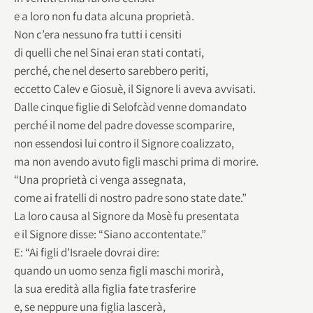
e a loro non fu data alcuna proprietà.
Non c’era nessuno fra tutti i censiti
di quelli che nel Sinai eran stati contati,
perché, che nel deserto sarebbero periti,
eccetto Calev e Giosuè, il Signore li aveva avvisati.
Dalle cinque figlie di Selofcàd venne domandato
perché il nome del padre dovesse scomparire,
non essendosi lui contro il Signore coalizzato,
ma non avendo avuto figli maschi prima di morire.
“Una proprietà ci venga assegnata,
come ai fratelli di nostro padre sono state date.”
La loro causa al Signore da Mosè fu presentata
e il Signore disse: “Siano accontentate.”
E: “Ai figli d’Israele dovrai dire:
quando un uomo senza figli maschi morirà,
la sua eredità alla figlia fate trasferire
e, se neppure una figlia lascerà,