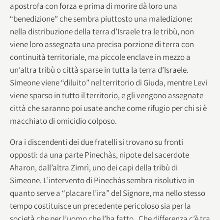
apostrofa con forza e prima di morire dà loro una
“benedizione” che sembra piuttosto una maledizione:
nella distribuzione della terra d’Israele tra le tribù, non
viene loro assegnata una precisa porzione di terra con
continuità territoriale, ma piccole enclave in mezzo a
un’altra tribù o città sparse in tutta la terra d’Israele.
Simeone viene “diluito” nel territorio di Giuda, mentre Levi
viene sparso in tutto il territorio, e gli vengono assegnate
città che saranno poi usate anche come rifugio per chi si è
macchiato di omicidio colposo.
Ora i discendenti dei due fratelli si trovano su fronti
opposti: da una parte Pinechàs, nipote del sacerdote
Aharon, dall’altra Zimrì, uno dei capi della tribù di
Simeone. L’intervento di Pinechàs sembra risolutivo in
quanto serve a “placare l’ira” del Signore, ma nello stesso
tempo costituisce un precedente pericoloso sia per la
società che per l’uomo che l’ha fatto. Che differenza c’è tra