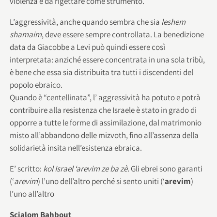
violenza è da rigettare come strumento.
L’aggressività, anche quando sembra che sia
leshem
shamaim
, deve essere sempre controllata. La benedizione
data da Giacobbe a Levi può quindi essere così
interpretata: anziché essere concentrata in una sola tribù,
è bene che essa sia distribuita tra tutti i discendenti del
popolo ebraico.
Quando è “centellinata”, l’ aggressività ha potuto e potrà
contribuire alla resistenza che Israele è stato in grado di
opporre a tutte le forme di assimilazione, dal matrimonio
misto all’abbandono delle mizvoth, fino all’assenza della
solidarietà insita nell’esistenza ebraica.
E’ scritto:
kol Israel ‘arevim ze ba zè.
Gli ebrei sono garanti
(‘
arevim
) l’uno dell’altro perché si sento uniti (‘
arevim
)
l’uno all’altro
Scialom Bahbout