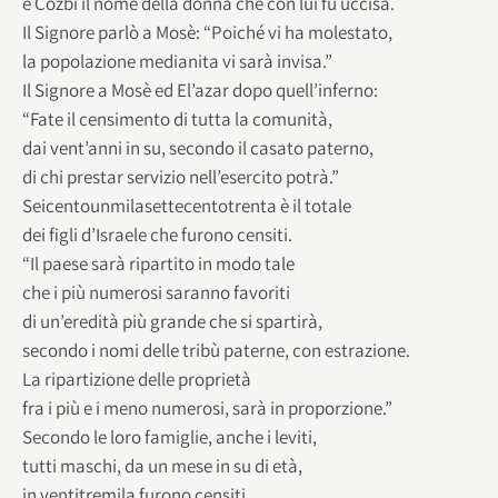
e Cozbi il nome della donna che con lui fu uccisa.
Il Signore parlò a Mosè: “Poiché vi ha molestato,
la popolazione medianita vi sarà invisa.”
Il Signore a Mosè ed El’azar dopo quell’inferno:
“Fate il censimento di tutta la comunità,
dai vent’anni in su, secondo il casato paterno,
di chi prestar servizio nell’esercito potrà.”
Seicentounmilasettecentotrenta è il totale
dei figli d’Israele che furono censiti.
“Il paese sarà ripartito in modo tale
che i più numerosi saranno favoriti
di un’eredità più grande che si spartirà,
secondo i nomi delle tribù paterne, con estrazione.
La ripartizione delle proprietà
fra i più e i meno numerosi, sarà in proporzione.”
Secondo le loro famiglie, anche i leviti,
tutti maschi, da un mese in su di età,
in ventitremila furono censiti