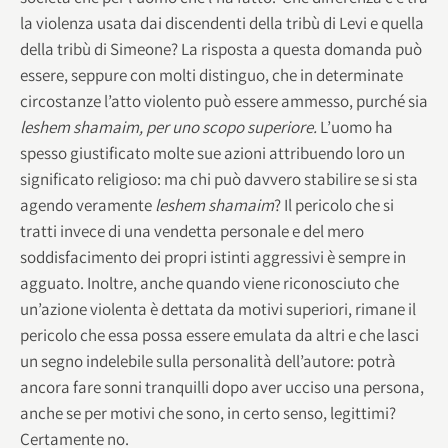
la violenza usata dai discendenti della tribù di Levi e quella
della tribù di Simeone? La risposta a questa domanda può
essere, seppure con molti distinguo, che in determinate
circostanze l’atto violento può essere ammesso, purché sia
leshem shamaim, per uno scopo superiore.
L’uomo ha
spesso giustificato molte sue azioni attribuendo loro un
significato religioso: ma chi può davvero stabilire se si sta
agendo veramente
leshem shamaim
? Il pericolo che si
tratti invece di una vendetta personale e del mero
soddisfacimento dei propri istinti aggressivi è sempre in
agguato. Inoltre, anche quando viene riconosciuto che
un’azione violenta è dettata da motivi superiori, rimane il
pericolo che essa possa essere emulata da altri e che lasci
un segno indelebile sulla personalità dell’autore: potrà
ancora fare sonni tranquilli dopo aver ucciso una persona,
anche se per motivi che sono, in certo senso, legittimi?
Certamente no.