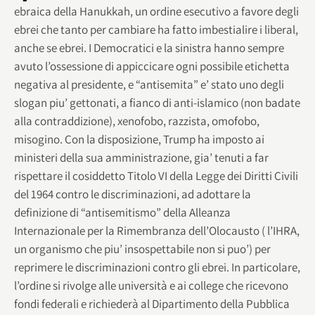
ebraica della Hanukkah, un ordine esecutivo a favore degli
ebrei che tanto per cambiare ha fatto imbestialire i liberal,
anche se ebrei. I Democratici e la sinistra hanno sempre
avuto l’ossessione di appiccicare ogni possibile etichetta
negativa al presidente, e “antisemita” e’ stato uno degli
slogan piu’ gettonati, a fianco di anti-islamico (non badate
alla contraddizione), xenofobo, razzista, omofobo,
misogino. Con la disposizione, Trump ha imposto ai
ministeri della sua amministrazione, gia’ tenuti a far
rispettare il cosiddetto Titolo VI della Legge dei Diritti Civili
del 1964 contro le discriminazioni, ad adottare la
definizione di “antisemitismo” della Alleanza
Internazionale per la Rimembranza dell’Olocausto ( l’IHRA,
un organismo che piu’ insospettabile non si puo’) per
reprimere le discriminazioni contro gli ebrei. In particolare,
l’ordine si rivolge alle università e ai college che ricevono
fondi federali e richiederà al Dipartimento della Pubblica