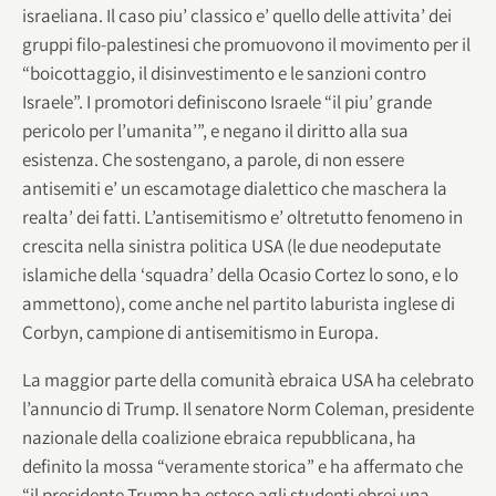
israeliana. Il caso piu’ classico e’ quello delle attivita’ dei
gruppi filo-palestinesi che promuovono il movimento per il
“boicottaggio, il disinvestimento e le sanzioni contro
Israele”. I promotori definiscono Israele “il piu’ grande
pericolo per l’umanita’”, e negano il diritto alla sua
esistenza. Che sostengano, a parole, di non essere
antisemiti e’ un escamotage dialettico che maschera la
realta’ dei fatti. L’antisemitismo e’ oltretutto fenomeno in
crescita nella sinistra politica USA (le due neodeputate
islamiche della ‘squadra’ della Ocasio Cortez lo sono, e lo
ammettono), come anche nel partito laburista inglese di
Corbyn, campione di antisemitismo in Europa.
La maggior parte della comunità ebraica USA ha celebrato
l’annuncio di Trump. Il senatore Norm Coleman, presidente
nazionale della coalizione ebraica repubblicana, ha
definito la mossa “veramente storica” ​​e ha affermato che
“il presidente Trump ha esteso agli studenti ebrei una