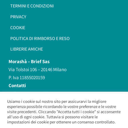
TERMINI E CONDIZIONI
PRIVACY
COOKIE
POLITICA DI RIMBORSO E RESO
LIBRERIE AMICHE
Morashà –
Brief Sas
Via Tolstoi 106 – 20146 Milano
P. Iva 11855020159
Contatti
redazione@morasha.it
339 8596707
Usiamo i cookie sul nostro sito per assicurarvi la migliore
esperienza possibile ricordando le vostre preferenze e le vostre
(anche Whatsapp)
visite precedenti. Cliccando "Accetta tutti i cookie" si acconsente
all'uso di ogni cookie. Tuttavia si possono visitare le
impostazioni dei cookie per ottenere un consenso controllato.