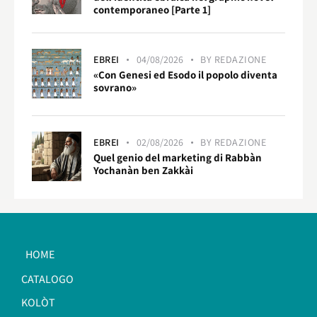
contemporaneo [Parte 1]
EBREI
04/08/2026
BY
REDAZIONE
«Con Genesi ed Esodo il popolo diventa
sovrano»
EBREI
02/08/2026
BY
REDAZIONE
Quel genio del marketing di Rabbàn
Yochanàn ben Zakkài
HOME
CATALOGO
KOLÒT