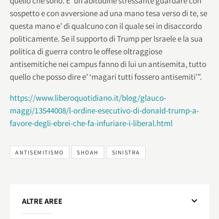
quello che sono. E’ un’abitudine stressante guardare con
sospetto e con avversione ad una mano tesa verso di te, se
questa mano e’ di qualcuno con il quale sei in disaccordo
politicamente. Se il supporto di Trump per Israele e la sua
politica di guerra contro le offese oltraggiose
antisemitiche nei campus fanno di lui un antisemita, tutto
quello che posso dire e’ ‘magari tutti fossero antisemiti’”.
https://www.liberoquotidiano.it/blog/glauco-
maggi/13544008/l-ordine-esecutivo-di-donald-trump-a-
favore-degli-ebrei-che-fa-infuriare-i-liberal.html
ANTISEMITISMO
SHOAH
SINISTRA
ALTRE AREE