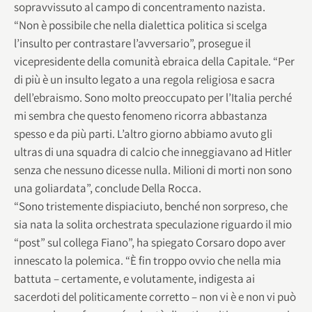
sopravvissuto al campo di concentramento nazista.
“Non è possibile che nella dialettica politica si scelga
l’insulto per contrastare l’avversario”, prosegue il
vicepresidente della comunità ebraica della Capitale. “Per
di più è un insulto legato a una regola religiosa e sacra
dell’ebraismo. Sono molto preoccupato per l’Italia perché
mi sembra che questo fenomeno ricorra abbastanza
spesso e da più parti. L’altro giorno abbiamo avuto gli
ultras di una squadra di calcio che inneggiavano ad Hitler
senza che nessuno dicesse nulla. Milioni di morti non sono
una goliardata”, conclude Della Rocca.
“Sono tristemente dispiaciuto, benché non sorpreso, che
sia nata la solita orchestrata speculazione riguardo il mio
“post” sul collega Fiano”, ha spiegato Corsaro dopo aver
innescato la polemica. “È fin troppo ovvio che nella mia
battuta – certamente, e volutamente, indigesta ai
sacerdoti del politicamente corretto – non vi è e non vi può