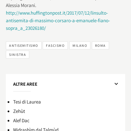
Alessia Morani.
http://www.huffingtonpost.it/2017/07/12/linsulto-
antisemita-di-massimo-corsaro-a-emanuele-fiano-
sopra_a_23026180/
ANTISEMITISMO
FASCISMO
MILANO
ROMA
SINISTRA
ALTRE AREE
Tesi di Laurea
Zehùt
Alef Dac
Midrashìm dal Talmùd