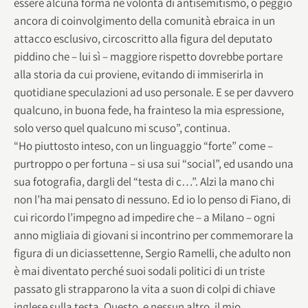
essere alcuna forma né volontà di antisemitismo, o peggio
ancora di coinvolgimento della comunità ebraica in un
attacco esclusivo, circoscritto alla figura del deputato
piddino che – lui sì – maggiore rispetto dovrebbe portare
alla storia da cui proviene, evitando di immiserirla in
quotidiane speculazioni ad uso personale. E se per davvero
qualcuno, in buona fede, ha frainteso la mia espressione,
solo verso quel qualcuno mi scuso”, continua.
“Ho piuttosto inteso, con un linguaggio “forte” come –
purtroppo o per fortuna – si usa sui “social”, ed usando una
sua fotografia, dargli del “testa di c…”. Alzi la mano chi
non l’ha mai pensato di nessuno. Ed io lo penso di Fiano, di
cui ricordo l’impegno ad impedire che – a Milano – ogni
anno migliaia di giovani si incontrino per commemorare la
figura di un diciassettenne, Sergio Ramelli, che adulto non
è mai diventato perché suoi sodali politici di un triste
passato gli strapparono la vita a suon di colpi di chiave
inglese sulla testa. Questo, e nessun altro, il mio