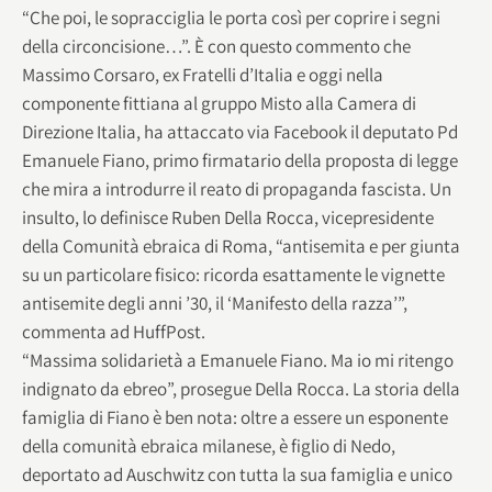
“Che poi, le sopracciglia le porta così per coprire i segni
della circoncisione…”. È con questo commento che
Massimo Corsaro, ex Fratelli d’Italia e oggi nella
componente fittiana al gruppo Misto alla Camera di
Direzione Italia, ha attaccato via Facebook il deputato Pd
Emanuele Fiano, primo firmatario della proposta di legge
che mira a introdurre il reato di propaganda fascista. Un
insulto, lo definisce Ruben Della Rocca, vicepresidente
della Comunità ebraica di Roma, “antisemita e per giunta
su un particolare fisico: ricorda esattamente le vignette
antisemite degli anni ’30, il ‘Manifesto della razza’”,
commenta ad HuffPost.
“Massima solidarietà a Emanuele Fiano. Ma io mi ritengo
indignato da ebreo”, prosegue Della Rocca. La storia della
famiglia di Fiano è ben nota: oltre a essere un esponente
della comunità ebraica milanese, è figlio di Nedo,
deportato ad Auschwitz con tutta la sua famiglia e unico