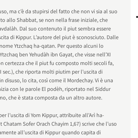
uso, ma c’è da stupirsi del fatto che non vi sia al suo
to allo Shabbat, se non nella frase iniziale, che
avdalàh. Dal suo contenuto il piut sembra essere
scita di Kippur. L’autore del piut è sconosciuto. Dalle
a il nome Ytzchaq ha-qatan. Per questo alcuni lo
Ytzchaq ben Yehudàh ibn Gayat, che visse nell’XI
n certezza che il piut fu composto molti secoli fa,
I sec.), che riporta molti piutim per l’uscita di
in disuso, lo cita, così come il Mordechay. Vi è una
nizia con le parole El podèh, riportato nel Siddur
amo, che è stata composta da un altro autore.
per l’uscita di Yom Kippur, attribuite all’Arì ha-
t Chatam Sofer Orach Chayim 1,67) scrive che l’uso
lamente all’uscita di Kippur quando capita di