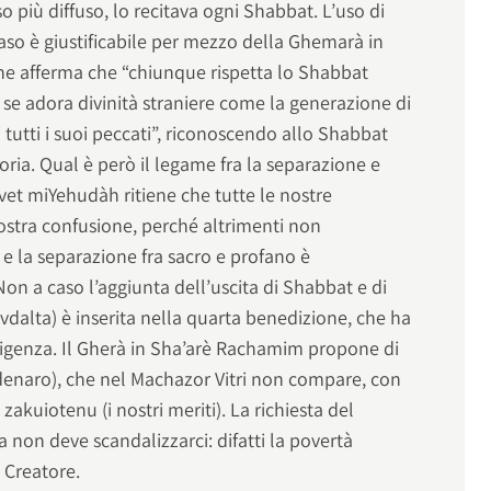
o più diffuso, lo recitava ogni Shabbat. L’uso di
caso è giustificabile per mezzo della Ghemarà in
he afferma che “chiunque rispetta lo Shabbat
se adora divinità straniere come la generazione di
tutti i suoi peccati”, riconoscendo allo Shabbat
ria. Qual è però il legame fra la separazione e
vet miYehudàh ritiene che tutte le nostre
nostra confusione, perché altrimenti non
 la separazione fra sacro e profano è
Non a caso l’aggiunta dell’uscita di Shabbat e di
vdalta) è inserita nella quarta benedizione, che ha
ligenza. Il Gherà in Sha’arè Rachamim propone di
 denaro), che nel Machazor Vitri non compare, con
akuiotenu (i nostri meriti). La richiesta del
non deve scandalizzarci: difatti la povertà
 Creatore.