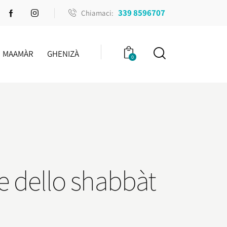
339 8596707
Chiamaci:
MAAMÀR
GHENIZÀ
0
ne dello shabbàt