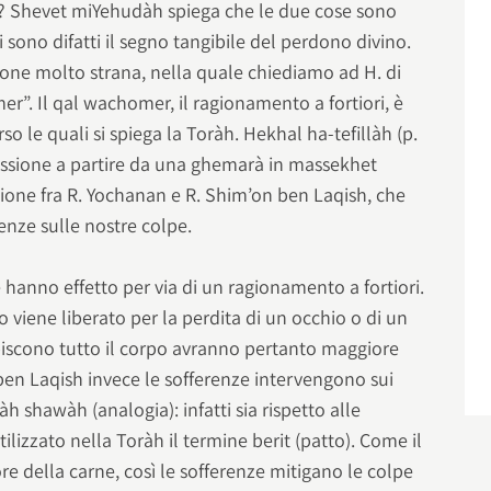
ti? Shevet miYehudàh spiega che le due cose sono
 sono difatti il segno tangibile del perdono divino.
ione molto strana, nella quale chiediamo ad H. di
r”. Il qal wachomer, il ragionamento a fortiori, è
so le quali si spiega la Toràh. Hekhal ha-tefillàh (p.
ressione a partire da una ghemarà in massekhet
sione fra R. Yochanan e R. Shim’on ben Laqish, che
renze sulle nostre colpe.
 hanno effetto per via di un ragionamento a fortiori.
viene liberato per la perdita di un occhio o di un
lpiscono tutto il corpo avranno pertanto maggiore
ben Laqish invece le sofferenze intervengono sui
h shawàh (analogia): infatti sia rispetto alle
tilizzato nella Toràh il termine berit (patto). Come il
ore della carne, così le sofferenze mitigano le colpe