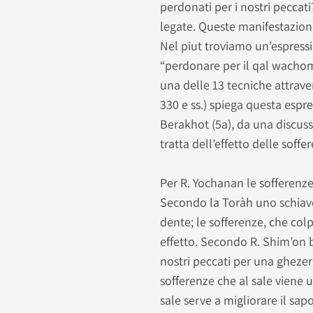
perdonati per i nostri pecca
legate. Queste manifestazioni
Nel piut troviamo un’espress
“perdonare per il qal wachome
una delle 13 tecniche attraver
330 e ss.) spiega questa esp
Berakhot (5a), da una discus
tratta dell’effetto delle soffe
Per R. Yochanan le sofferenze
Secondo la Toràh uno schiavo 
dente; le sofferenze, che co
effetto. Secondo R. Shim’on 
nostri peccati per una ghezerà
sofferenze che al sale viene u
sale serve a migliorare il sap