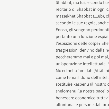
Shabbat, ma lui, secondo l’us
recitarlo di Shabbat in ogni 
massekhet Shabbat (118b), c
secondo le sue regole, anche 
Enosh, gli vengono perdonati 
pertanto una funzione espiato
l’espiazione delle colpe? She
trasgressioni derivino dalla 
peccheremmo mai e poi mai, e
un’operazione intellettuale. 
Mo’ed nella ‘amidàh (Attàh hi
come tema il dono dell’intel
sostituire kaspenu (il nostro
shelomenu (la nostra pace) o z
benessere economico tuttavia 
allontana le persone dal loro