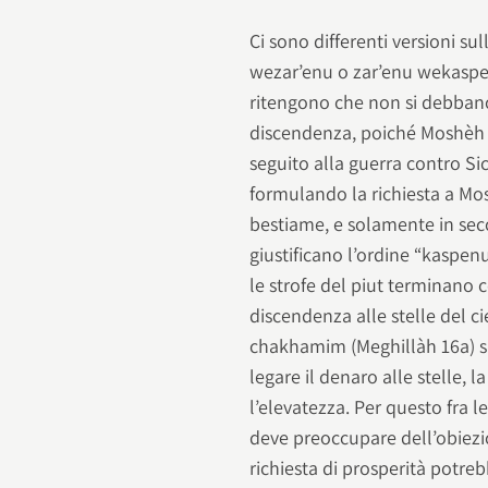
Ci sono differenti versioni su
wezar’enu o zar’enu wekaspen
ritengono che non si debbano
discendenza, poiché Moshèh 
seguito alla guerra contro Sic
formulando la richiesta a Mo
bestiame, e solamente in secon
giustificano l’ordine “kaspenu
le strofe del piut terminano c
discendenza alle stelle del ci
chakhamim (Meghillàh 16a) s
legare il denaro alle stelle, 
l’elevatezza. Per questo fra l
deve preoccupare dell’obiezio
richiesta di prosperità potre