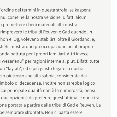
ll’ordine dei termini in questa strofa, se kaspenu
u, come nella nostra versione. Difatti alcuni
 premettere i beni materiali alla nostra
rimproverò le tribù di Reuven e Gad quando, in
hon e ‘Og, volevano stabilirsi oltre il Giordano, e,
shèh, mostrarono preoccupazione per il proprio
da battuta per i propri familiari. Altri invece
 wezar’enu” per ragioni interne al piut. Difatti tutte
on “laylah”, ed è più giusto legare la nostra
elo piuttosto che alla sabbia, considerata dai
imbolo di decadenza. Inoltre non sarebbe logico
la cui principale qualità non è la numerosità, bensì
e due opzioni è da preferire quest’ultima, e non ci si
ne portata a partire dalle tribù di Gad e Reuven. La
bbe sembrare sfrontata. Non ci basta essere