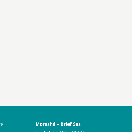
Morashà –
Brief Sas
TE