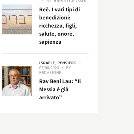
BY
DONATO GROSSER
Reè. I vari tipi di
benedizioni:
ricchezza, figli,
salute, onore,
sapienza
ISRAELE,
PENSIERO
05/08/2026
BY
REDAZIONE
Rav Beni Lau: “Il
Messia è già
arrivato”