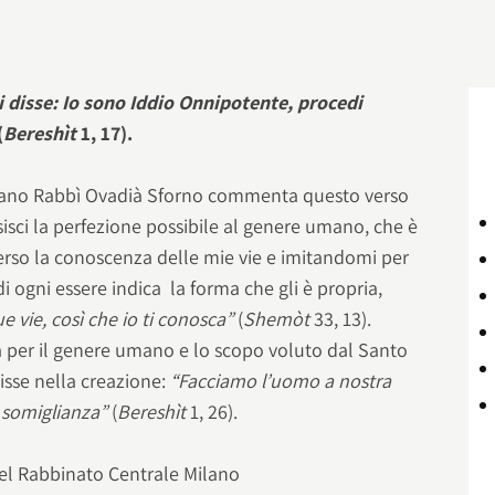
i disse: Io sono Iddio Onnipotente, procedi
(
Bereshìt
1, 17).
iano Rabbì Ovadià Sforno commenta questo verso
isci la perfezione possibile al genere umano, che è
erso la conoscenza delle mie vie e imitandomi per
 di ogni essere indica la forma che gli è propria,
ue vie, così che io ti conosca”
(
Shemòt
33, 13).
a per il genere umano e lo scopo voluto dal Santo
isse nella creazione:
“Facciamo l’uomo a nostra
 somiglianza”
(
Bereshìt
1, 26).
el Rabbinato Centrale Milano