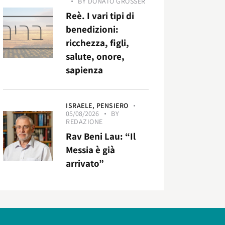
BY
DONATO GROSSER
Reè. I vari tipi di
benedizioni:
ricchezza, figli,
salute, onore,
sapienza
ISRAELE,
PENSIERO
05/08/2026
BY
REDAZIONE
Rav Beni Lau: “Il
Messia è già
arrivato”