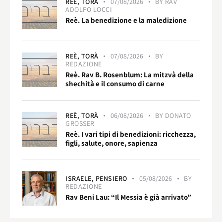
REÈ,
TORÀ
07/08/2026
BY
RAV
ADOLFO LOCCI
Reè. La benedizione e la maledizione
REÈ,
TORÀ
07/08/2026
BY
REDAZIONE
Reè. Rav B. Rosenblum: La mitzvà della
shechità e il consumo di carne
REÈ,
TORÀ
06/08/2026
BY
DONATO
GROSSER
Reè. I vari tipi di benedizioni: ricchezza,
figli, salute, onore, sapienza
ISRAELE,
PENSIERO
05/08/2026
BY
REDAZIONE
Rav Beni Lau: “Il Messia è già arrivato”