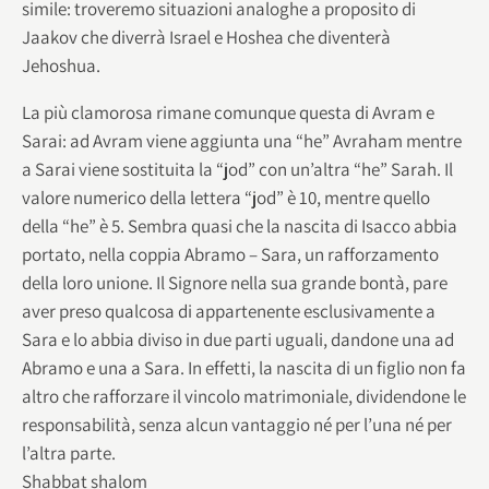
simile: troveremo situazioni analoghe a proposito di
Jaakov che diverrà Israel e Hoshea che diventerà
Jehoshua.
La più clamorosa rimane comunque questa di Avram e
Sarai: ad Avram viene aggiunta una “he” Avraham mentre
a Sarai viene sostituita la “jod” con un’altra “he” Sarah. Il
valore numerico della lettera “jod” è 10, mentre quello
della “he” è 5. Sembra quasi che la nascita di Isacco abbia
portato, nella coppia Abramo – Sara, un rafforzamento
della loro unione. Il Signore nella sua grande bontà, pare
aver preso qualcosa di appartenente esclusivamente a
Sara e lo abbia diviso in due parti uguali, dandone una ad
Abramo e una a Sara. In effetti, la nascita di un figlio non fa
altro che rafforzare il vincolo matrimoniale, dividendone le
responsabilità, senza alcun vantaggio né per l’una né per
l’altra parte.
Shabbat shalom