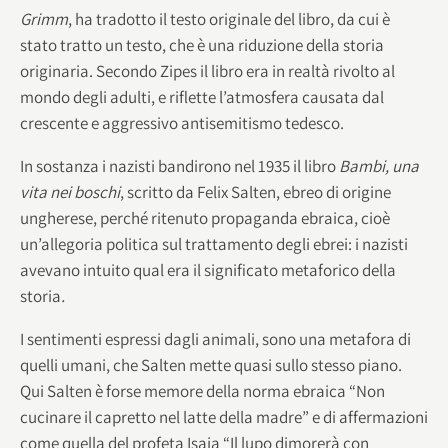
Grimm
, ha tradotto il testo originale del libro, da cui è
stato tratto un testo, che è una riduzione della storia
originaria. Secondo Zipes il libro era in realtà rivolto al
mondo degli adulti, e riflette l’atmosfera causata dal
crescente e aggressivo antisemitismo tedesco.
In sostanza i nazisti bandirono nel 1935 il libro
Bambi, una
vita nei boschi
, scritto da Felix Salten, ebreo di origine
ungherese, perché ritenuto propaganda ebraica, cioè
un’allegoria politica sul trattamento degli ebrei: i nazisti
avevano intuito qual era il significato metaforico della
storia
.
I sentimenti espressi dagli animali, sono una metafora di
quelli umani, che Salten mette quasi sullo stesso piano.
Qui Salten è forse memore della norma ebraica “Non
cucinare il capretto nel latte della madre” e di affermazioni
come quella del profeta Isaia “Il lupo dimorerà con