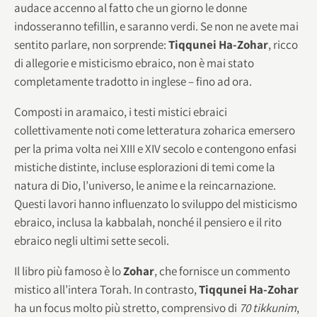
audace accenno al fatto che un giorno le donne
indosseranno tefillin, e saranno verdi. Se non ne avete mai
sentito parlare, non sorprende:
Tiqqunei Ha-Zohar
, ricco
di allegorie e misticismo ebraico, non è mai stato
completamente tradotto in inglese – fino ad ora.
Composti in aramaico, i testi mistici ebraici
collettivamente noti come letteratura zoharica emersero
per la prima volta nei XIII e XIV secolo e contengono enfasi
mistiche distinte, incluse esplorazioni di temi come la
natura di Dio, l’universo, le anime e la reincarnazione.
Questi lavori hanno influenzato lo sviluppo del misticismo
ebraico, inclusa la kabbalah, nonché il pensiero e il rito
ebraico negli ultimi sette secoli.
Il libro più famoso è lo
Zohar
, che fornisce un commento
mistico all’intera Torah. In contrasto,
Tiqqunei Ha-Zohar
ha un focus molto più stretto, comprensivo di
70 tikkunim
,