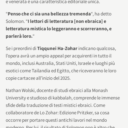
e venerata è una caratteristica editoriale unica.
“
Penso che ci sia una bellezza tremenda
“, ha detto
Solomon. “
I lettori di letteratura [non ebraica] e
letteratura mistica lo leggeranno e scorreranno, e
parlerà loro.
“
Se i preordini di
Tiqqunei Ha-Zohar
indicano qualcosa,
l’opera avrà un ampio appeal per acquirenti in tutto il
mondo, inclusi Australia, Stati Uniti, Israele e luoghi più
esotici come Tailandia ed Egitto, che riceveranno le loro
copie cartacee all’inizio del 2025.
Nathan Wolski, docente di studi ebraici alla Monash
University e studioso di kabbalah, comprende le immense
sfide della traduzione di testi mistici ebraici. Come
collaboratore de Lo Zohar: Edizione Pritzker, sa cosa
occorre per portare questi antichi lavori nel mondo
moderno. Per lui, il risultato di Solomon non è altro che