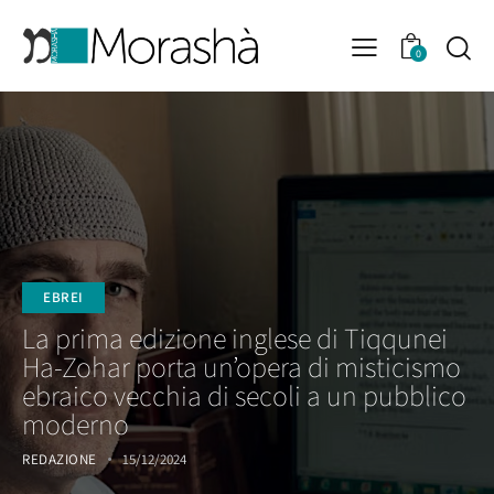
0
EBREI
La prima edizione inglese di Tiqqunei
Ha-Zohar porta un’opera di misticismo
ebraico vecchia di secoli a un pubblico
moderno
REDAZIONE
15/12/2024