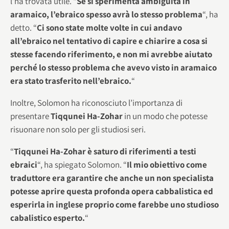
l’ha trovata utile. “
Se si sperimenta ambiguità in
aramaico, l’ebraico spesso avrà lo stesso problema
“, ha
detto. “
Ci sono state molte volte in cui andavo
all’ebraico nel tentativo di capire e chiarire a cosa si
stesse facendo riferimento, e non mi avrebbe aiutato
perché lo stesso problema che avevo visto in aramaico
era stato trasferito nell’ebraico.
“
Inoltre, Solomon ha riconosciuto l’importanza di
presentare
Tiqqunei Ha-Zohar
in un modo che potesse
risuonare non solo per gli studiosi seri.
“
Tiqqunei Ha-Zohar è saturo di riferimenti a testi
ebraici
“, ha spiegato Solomon. “
Il mio obiettivo come
traduttore era garantire che anche un non specialista
potesse aprire questa profonda opera cabbalistica ed
esperirla in inglese proprio come farebbe uno studioso
cabalistico esperto.
“