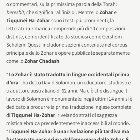
o commentari, sulla primissima parola della Torah:
bereshit
, che significa “all’inizio”. Mentre lo
Zohar
e
Tiqqunei Ha-Zohar
sono i testi più prominenti, la
letteratura zoharica comprende più di 20 composizioni
distinte, come identificato da studiosi come Gershom
Scholem. Questi includono sezioni contenute nel corpus
principale dello Zohar e opere pubblicate separatamente
come lo
Zohar Chadash
.
“
Lo Zohar è stato tradotto in lingue occidentali prima
d’ora
“, ha detto David Solomon, un educatore, studioso e
traduttore australiano di 62 anni. Ma ciò che distingue il
lavoro di Solomon è monumentale: negli ultimi 14 anni si è
dedicato a produrre la prima traduzione inglese completa
di
Tiqqunei Ha-Zohar
, rivelando strati di saggezza
mistica ebraica precedentemente inaccessibili al mondo.
“
Tiqqunei Ha-Zohar è una rivelazione più tardiva ma
fu stampato poco prima dell’emergere dello Zohar. È