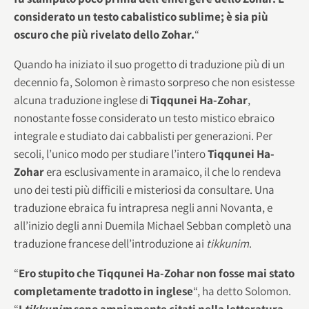
considerato un testo cabalistico sublime; è sia più
oscuro che più rivelato dello Zohar.
“
Quando ha iniziato il suo progetto di traduzione più di un
decennio fa, Solomon è rimasto sorpreso che non esistesse
alcuna traduzione inglese di
Tiqqunei Ha-Zohar
,
nonostante fosse considerato un testo mistico ebraico
integrale e studiato dai cabbalisti per generazioni. Per
secoli, l’unico modo per studiare l’intero
Tiqqunei Ha-
Zohar
era esclusivamente in aramaico, il che lo rendeva
uno dei testi più difficili e misteriosi da consultare. Una
traduzione ebraica fu intrapresa negli anni Novanta, e
all’inizio degli anni Duemila Michael Sebban completò una
traduzione francese dell’introduzione ai
tikkunim
.
“
Ero stupito che Tiqqunei Ha-Zohar non fosse mai stato
completamente tradotto in inglese
“, ha detto Solomon.
“
I
tikkunim
sono ampiamente citati nella letteratura