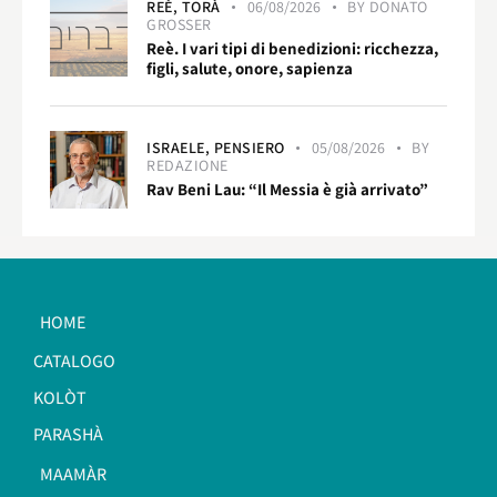
REÈ,
TORÀ
06/08/2026
BY
DONATO
GROSSER
Reè. I vari tipi di benedizioni: ricchezza,
figli, salute, onore, sapienza
ISRAELE,
PENSIERO
05/08/2026
BY
REDAZIONE
Rav Beni Lau: “Il Messia è già arrivato”
HOME
CATALOGO
KOLÒT
PARASHÀ
MAAMÀR