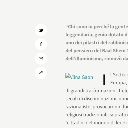
“Chi sono io perché la gent
leggendaria, genio dotato di
uno dei pilastri del rabbini
del pensiero del Baal Shem T
dell’illuminismo, rinnovò da
I
l Settec
Europa,
di grandi trasformazioni. L’el
secoli di discriminazioni, no
razionaliste, provocarono due 
religiosi tradizionali, sopratt
“cittadini del mondo di fede