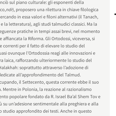
nciò sul piano culturale: gli esponenti della
co,
ndr
), proposero una rilettura in chiave filologica
rcando in essa valori e filoni alternativi (il Tanach,
a e la letteratura), agli studi talmudici classici. Ma la
eguenze pratiche in tempi assai brevi, nel momento
e affiancata la Riforma. Gli Ortodossi, viceversa, si
 correnti per il fatto di elevare lo studio del
asi ovunque l’Ortodossia reagì alle innovazioni e
ra laica, rafforzando ulteriormente lo studio del
Halakhah: soprattutto attraverso l’adozione di
e dedicate all’approfondimento del Talmud.
ccupando, il Settecento, questa corrente ebbe il suo
a. Mentre in Polonia, la reazione al razionalismo
mento popolare fondato da R. Israel Ba’al Shem Tov e
iù su un’adesione sentimentale alla preghiera e alla
o studio approfondito dei testi. Anche in questo