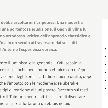
e debba ascoltarmi?”, ripeteva. Una modestia
 una portentosa erudizione, il Gaon di Vilna fu
smo ortodosso, critico dell’approccio chassidico e
ov. In un secolo attraversato dai sussulti
ll’interno l’esperienza ebraica.
ento illuminista, e in generale il XVIII secolo in
 coincise anche per il mondo ebraico con un’epoca
evazione degli Ebrei a cittadini di pieno diritto, dopo
nché l’impatto con le moderne idee liberali e
tipi di reazione: alcuni posero l’accento sui testi
utto il Talmud, mentre altri scelsero di diventare
 mosaica” e adottarono un ebraismo più