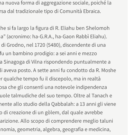
una nuova forma di aggregazione sociale, poiché la
sa dal tradizionale tipo di Comunità Ebraica.
che si fa largo la figura di R. Eliahu ben Shelomoh
na” (acronimo: ha-G.R.A., ha-Gaon Rabbì Eliahu).
a di Grodno, nel 1720 (5480), discendente di una
 fu un bambino prodigio: a sei anni e mezzo
a Sinagoga di Vilna rispondendo puntualmente a
 gli aveva posto. A sette anni fu condotto da R. Moshe
er qualche tempo fu il discepolo, ma in realtà
cosa che gli consentì una notevole indipendenza
cuole talmudiche del suo tempo. Oltre al Tanach e
ente allo studio della Qabbalah: a 13 anni gli viene
vo di creazione di un gòlem, dal quale avrebbe
parizione. Allo scopo di comprendere meglio taluni
onomia, geometria, algebra, geografia e medicina,