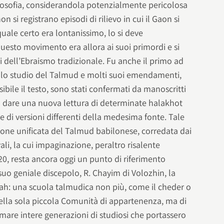
ilosofia, considerandola potenzialmente pericolosa
on si registrano episodi di rilievo in cui il Gaon si
uale certo era lontanissimo, lo si deve
uesto movimento era allora ai suoi primordi e si
ti dell’Ebraismo tradizionale. Fu anche il primo ad
 nello studio del Talmud e molti suoi emendamenti,
ibile il testo, sono stati confermati da manoscritti
 a dare una nuova lettura di determinate halakhot
 di versioni differenti della medesima fonte. Tale
izione unificata del Talmud babilonese, corredata dai
i, la cui impaginazione, peraltro risalente
20, resta ancora oggi un punto di riferimento
 suo geniale discepolo, R. Chayim di Volozhin, la
ah: una scuola talmudica non più, come il cheder o
della sola piccola Comunità di appartenenza, ma di
rmare intere generazioni di studiosi che portassero