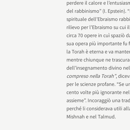
perdere il calore e l’entusias
del rabbinismo” (I. Epstein). 
spirituale dell’Ebraismo rab
rilievo per l’Ebraismo su cui
circa 70 opere in cuì spaziò 
sua opera più importante fu 
la Torah è eterna e va manten
mentre chiunque ne trascura 
dell’insegnamento divino ne
compreso nella Torah”
, dice
per le scienze profane. “Se u
cento volte più ignorante nel
assieme”. Incoraggiò una trad
perché li considerava utili al
Mishnah e nel Talmud.