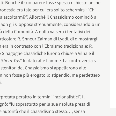
ti. Benché il suo parere fosse spesso richiesto anche
odestia era tale per cui era solito schermirsi: “Chi
a ascoltarmi?”. Allorché il Chassidismo cominciò a
l Gaon gli si oppose strenuamente, considerandolo un
à della Comunità. A nulla valsero i tentativi dei
ticolare R. Shneur Zalman di Lyadi, di dimostrargli
n era in contrasto con l’Ebraismo tradizionale: R.
 Le Sinagoghe chassidiche furono chiuse a Vilna e il
al Shem Tov
” fu dato alle fiamme. La controversia si
ostenitori del Chassidismo si appellarono alle
on non fosse più erogato lo stipendio, ma perdettero
i.
retata peraltro in termini “razionalistici”. Il
ò: “fu soprattutto per la sua risoluta presa di
e autorità che il chassidismo stesso…, senza