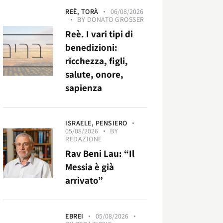
REÈ,
TORÀ
06/08/2026
BY
DONATO GROSSER
Reè. I vari tipi di
benedizioni:
ricchezza, figli,
salute, onore,
sapienza
ISRAELE,
PENSIERO
05/08/2026
BY
REDAZIONE
Rav Beni Lau: “Il
Messia è già
arrivato”
EBREI
05/08/2026