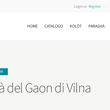
Login or
Register
HOME
CATALOGO
KOLÒT
PARASHÀ
RÀ
à del Gaon di Vilna