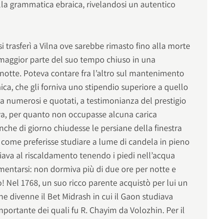
lla grammatica ebraica, rivelandosi un autentico
si trasferì a Vilna ove sarebbe rimasto fino alla morte
 maggior parte del suo tempo chiuso in una
 notte. Poteva contare fra l’altro sul mantenimento
ca, che gli forniva uno stipendio superiore a quello
lta numerosi e quotati, a testimonianza del prestigio
va, per quanto non occupasse alcuna carica
che di giorno chiudesse le persiane della finestra
i come preferisse studiare a lume di candela in pieno
iava al riscaldamento tenendo i piedi nell’acqua
mentarsi: non dormiva più di due ore per notte e
o! Nel 1768, un suo ricco parente acquistò per lui un
he divenne il Bet Midrash in cui il Gaon studiava
 importante dei quali fu R. Chayim da Volozhin. Per il