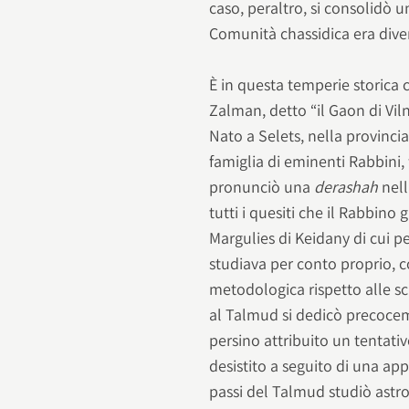
caso, peraltro, si consolidò 
Comunità chassidica era diver
È in questa temperie storica 
Zalman, detto “il Gaon di Vil
Nato a Selets, nella provinci
famiglia di eminenti Rabbini,
pronunciò una
derashah
nell
tutti i quesiti che il Rabbino
Margulies di Keidany di cui p
studiava per conto proprio, 
metodologica rispetto alle s
al Talmud si dedicò precocem
persino attribuito un tentati
desistito a seguito di una ap
passi del Talmud studiò astr