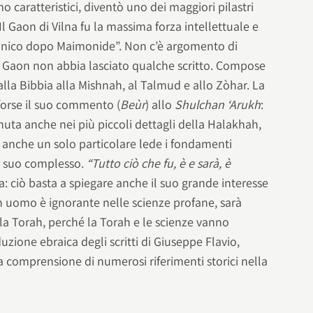
mo caratteristici, diventò uno dei maggiori pilastri
“Il Gaon di Vilna fu la massima forza intellettuale e
binico dopo Maimonide”. Non c’è argomento di
 il Gaon non abbia lasciato qualche scritto. Compose
dalla Bibbia alla Mishnah, al Talmud e allo Zòhar. La
forse il suo commento (
Beùr
) allo
Shulchan ‘Arukh
:
uta anche nei più piccoli dettagli della Halakhah,
anche un solo particolare lede i fondamenti
l suo complesso.
“Tutto ciò che fu, è e sarà, è
va: ciò basta a spiegare anche il suo grande interesse
n uomo è ignorante nelle scienze profane, sarà
la Torah, perché la Torah e le scienze vanno
uzione ebraica degli scritti di Giuseppe Flavio,
la comprensione di numerosi riferimenti storici nella