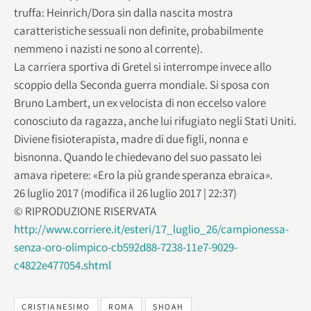
truffa: Heinrich/Dora sin dalla nascita mostra
caratteristiche sessuali non definite, probabilmente
nemmeno i nazisti ne sono al corrente).
La carriera sportiva di Gretel si interrompe invece allo
scoppio della Seconda guerra mondiale. Si sposa con
Bruno Lambert, un ex velocista di non eccelso valore
conosciuto da ragazza, anche lui rifugiato negli Stati Uniti.
Diviene fisioterapista, madre di due figli, nonna e
bisnonna. Quando le chiedevano del suo passato lei
amava ripetere: «Ero la più grande speranza ebraica».
26 luglio 2017 (modifica il 26 luglio 2017 | 22:37)
© RIPRODUZIONE RISERVATA
http://www.corriere.it/esteri/17_luglio_26/campionessa-
senza-oro-olimpico-cb592d88-7238-11e7-9029-
c4822e477054.shtml
CRISTIANESIMO
ROMA
SHOAH