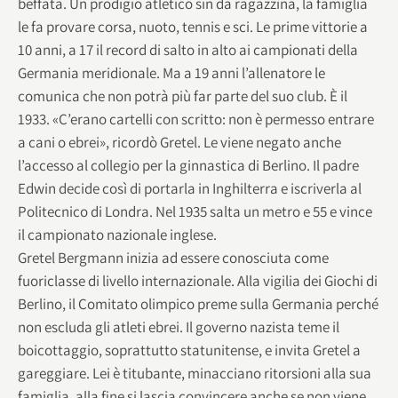
beffata. Un prodigio atletico sin da ragazzina, la famiglia
le fa provare corsa, nuoto, tennis e sci. Le prime vittorie a
10 anni, a 17 il record di salto in alto ai campionati della
Germania meridionale. Ma a 19 anni l’allenatore le
comunica che non potrà più far parte del suo club. È il
1933. «C’erano cartelli con scritto: non è permesso entrare
a cani o ebrei», ricordò Gretel. Le viene negato anche
l’accesso al collegio per la ginnastica di Berlino. Il padre
Edwin decide così di portarla in Inghilterra e iscriverla al
Politecnico di Londra. Nel 1935 salta un metro e 55 e vince
il campionato nazionale inglese.
Gretel Bergmann inizia ad essere conosciuta come
fuoriclasse di livello internazionale. Alla vigilia dei Giochi di
Berlino, il Comitato olimpico preme sulla Germania perché
non escluda gli atleti ebrei. Il governo nazista teme il
boicottaggio, soprattutto statunitense, e invita Gretel a
gareggiare. Lei è titubante, minacciano ritorsioni alla sua
famiglia, alla fine si lascia convincere anche se non viene