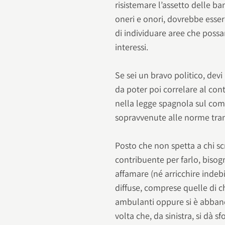
risistemare l’assetto delle ba
oneri e onori, dovrebbe esse
di individuare aree che pos
interessi.
Se sei un bravo politico, dev
da poter poi correlare al cont
nella legge spagnola sul co
sopravvenute alle norme tran
Posto che non spetta a chi scr
contribuente per farlo, bisog
affamare (né arricchire inde
diffuse, comprese quelle di c
ambulanti oppure si è abband
volta che, da sinistra, si dà 