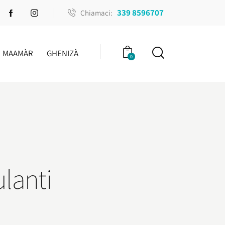
339 8596707
Chiamaci:
MAAMÀR
GHENIZÀ
0
ulanti