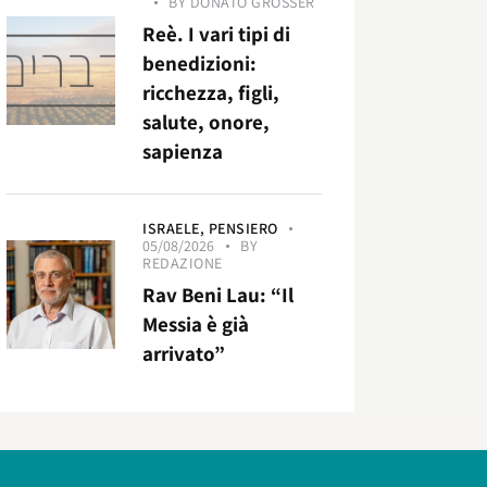
BY
DONATO GROSSER
Reè. I vari tipi di
benedizioni:
ricchezza, figli,
salute, onore,
sapienza
ISRAELE,
PENSIERO
05/08/2026
BY
REDAZIONE
Rav Beni Lau: “Il
Messia è già
arrivato”