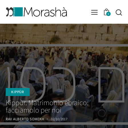
0
KIPPÙR
Kippùr. Matrimonio ebraico:
facciamolo per noi
RAV ALBERTO SOMEKH
02/10/2017