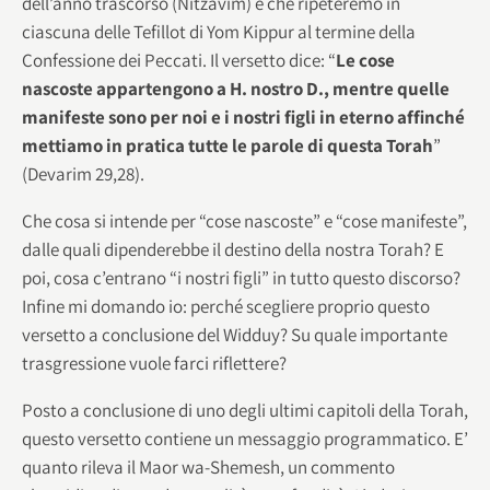
dell’anno trascorso (Nitzavim) e che ripeteremo in
ciascuna delle Tefillot di Yom Kippur al termine della
Confessione dei Peccati. Il versetto dice: “
Le cose
nascoste appartengono a H. nostro D., mentre quelle
manifeste sono per noi e i nostri figli in eterno affinché
mettiamo in pratica tutte le parole di questa Torah
”
(Devarim 29,28).
Che cosa si intende per “cose nascoste” e “cose manifeste”,
dalle quali dipenderebbe il destino della nostra Torah? E
poi, cosa c’entrano “i nostri figli” in tutto questo discorso?
Infine mi domando io: perché scegliere proprio questo
versetto a conclusione del Widduy? Su quale importante
trasgressione vuole farci riflettere?
Posto a conclusione di uno degli ultimi capitoli della Torah,
questo versetto contiene un messaggio programmatico. E’
quanto rileva il Maor wa-Shemesh, un commento