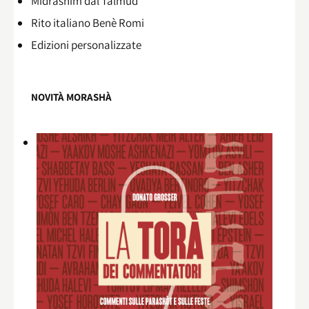
Midrashìm dal Talmùd
Rito italiano Benè Romi​
Edizioni personalizzate
NOVITÀ MORASHÀ