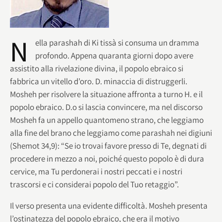
N
ella parashah di Ki tissà si consuma un dramma
profondo. Appena quaranta giorni dopo avere
assistito alla rivelazione divina, il popolo ebraico si
fabbrica un vitello d’oro. D. minaccia di distruggerli.
Mosheh per risolvere la situazione affronta a turno H. e il
popolo ebraico. D.o si lascia convincere, ma nel discorso
Mosheh fa un appello quantomeno strano, che leggiamo
alla fine del brano che leggiamo come parashah nei digiuni
(Shemot 34,9): “Se io trovai favore presso di Te, degnati di
procedere in mezzo a noi, poiché questo popolo è di dura
cervice, ma Tu perdonerai i nostri peccati e i nostri
trascorsi e ci considerai popolo del Tuo retaggio”.
Il verso presenta una evidente difficoltà. Mosheh presenta
l’ostinatezza del popolo ebraico, che era il motivo