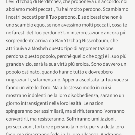
Levì Ytzchaq di Berditchev, che proponeva un accordo: noi
abbiamo molti peccati, Tu hai molto perdono. Scambiamo
i nostri peccati per il Tuo perdono. E se dicessi che non è
uno scambio equo, se non avessimo molti peccati, cosa te
ne faresti del Tuo perdono? Un’interpretazione ancora più
sorprendente arriva da Rav Ytzchaq Nissenbaum, che
attribuiva a Mosheh questo tipo di argomentazione:
perdona questo popolo, perché quello che oggi è il suo più
grande vizio, sarà la sua virtù più eroica. Sono davvero un
popolo ostinato, quando hanno tutto e dovrebbero
ringraziarTi, si lamentano. Appena ascoltata la Tua voce si
fanno un vitello d’oro. Ma allo stesso modo in cui si
mostrano indolenti nella loro disobbedienza, saranno un
giorno intransigenti nella loro lealtà. Le nazioni
spingeranno per assimilarli, ma si rifiuteranno. Vorranno
convertirli, ma resisteranno. Soffriranno umiliazioni,
persecuzioni, torture e persino la morte per via della loro
fede, ma rimarranno fedeli alla loro alleanza. Andranno