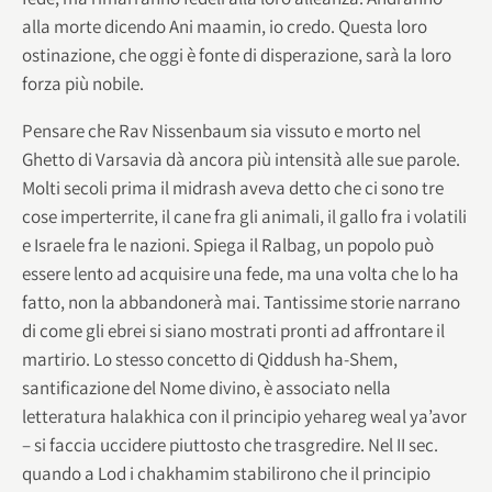
alla morte dicendo Ani maamin, io credo. Questa loro
ostinazione, che oggi è fonte di disperazione, sarà la loro
forza più nobile.
Pensare che Rav Nissenbaum sia vissuto e morto nel
Ghetto di Varsavia dà ancora più intensità alle sue parole.
Molti secoli prima il midrash aveva detto che ci sono tre
cose imperterrite, il cane fra gli animali, il gallo fra i volatili
e Israele fra le nazioni. Spiega il Ralbag, un popolo può
essere lento ad acquisire una fede, ma una volta che lo ha
fatto, non la abbandonerà mai. Tantissime storie narrano
di come gli ebrei si siano mostrati pronti ad affrontare il
martirio. Lo stesso concetto di Qiddush ha-Shem,
santificazione del Nome divino, è associato nella
letteratura halakhica con il principio yehareg weal ya’avor
– si faccia uccidere piuttosto che trasgredire. Nel II sec.
quando a Lod i chakhamim stabilirono che il principio