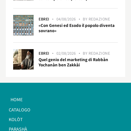
EBREI
04/08/2026
BY
REDAZIONE
«Con Genesi ed Esodo il popolo diventa
sovrano»
EBREI
02/08/2026
BY
REDAZIONE
Quel genio del marketing di Rabbàn
Yochanàn ben Zakkài
HOME
CATALOGO
KOLÒT
PARASHÀ