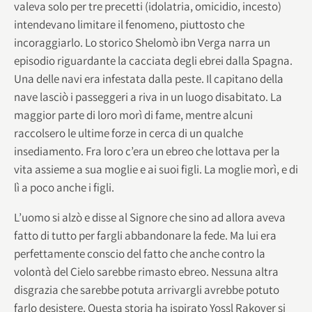
valeva solo per tre precetti (idolatria, omicidio, incesto)
intendevano limitare il fenomeno, piuttosto che
incoraggiarlo. Lo storico Shelomò ibn Verga narra un
episodio riguardante la cacciata degli ebrei dalla Spagna.
Una delle navi era infestata dalla peste. Il capitano della
nave lasciò i passeggeri a riva in un luogo disabitato. La
maggior parte di loro morì di fame, mentre alcuni
raccolsero le ultime forze in cerca di un qualche
insediamento. Fra loro c’era un ebreo che lottava per la
vita assieme a sua moglie e ai suoi figli. La moglie morì, e di
lì a poco anche i figli.
L’uomo si alzò e disse al Signore che sino ad allora aveva
fatto di tutto per fargli abbandonare la fede. Ma lui era
perfettamente conscio del fatto che anche contro la
volontà del Cielo sarebbe rimasto ebreo. Nessuna altra
disgrazia che sarebbe potuta arrivargli avrebbe potuto
farlo desistere. Questa storia ha ispirato Yossl Rakover si