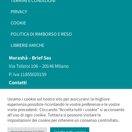
TERMINI E CONDIZIONI
PRIVACY
COOKIE
POLITICA DI RIMBORSO E RESO
LIBRERIE AMICHE
Morashà –
Brief Sas
Via Tolstoi 106 – 20146 Milano
P. Iva 11855020159
Contatti
redazione@morasha.it
339 8596707
Usiamo i cookie sul nostro sito per assicurarvi la migliore
esperienza possibile ricordando le vostre preferenze e le vostre
(anche Whatsapp)
visite precedenti. Cliccando "Accetta tutti i cookie" si acconsente
all'uso di ogni cookie. Tuttavia si possono visitare le
impostazioni dei cookie per ottenere un consenso controllato.
Morashà – Brief Sas
– Copyright 2026. All Rights Reserved.
Impostazione Cookie
Accetta tutti i cookie