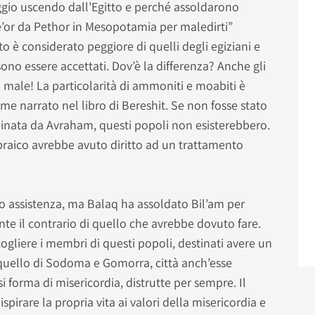
gio uscendo dall’Egitto e perché assoldarono
 Be’or da Pethor in Mesopotamia per maledirti”
o è considerato peggiore di quelli degli egiziani e
sono essere accettati. Dov’è la differenza? Anche gli
l male! La particolarità di ammoniti e moabiti è
ome narrato nel libro di Bereshit. Se non fosse stato
rminata da Avraham, questi popoli non esisterebbero.
ebraico avrebbe avuto diritto ad un trattamento
o assistenza, ma Balaq ha assoldato Bil’am per
nte il contrario di quello che avrebbe dovuto fare.
gliere i membri di questi popoli, destinati avere un
quello di Sodoma e Gomorra, città anch’esse
i forma di misericordia, distrutte per sempre. Il
ispirare la propria vita ai valori della misericordia e