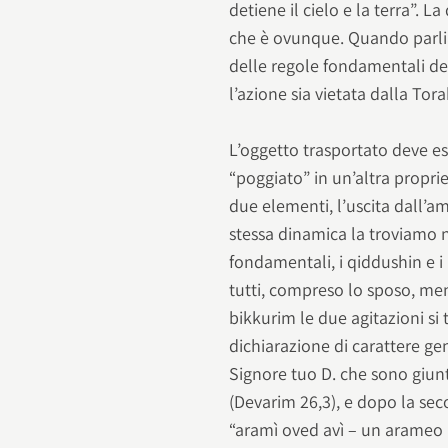
detiene il cielo e la terra”.
che è ovunque. Quando parlia
delle regole fondamentali del
l’azione sia vietata dalla Tor
L’oggetto trasportato deve ess
“poggiato” in un’altra propri
due elementi, l’uscita dall’amb
stessa dinamica la troviam
fondamentali, i qiddushin e i
tutti, compreso lo sposo, men
bikkurim le due agitazioni s
dichiarazione di carattere gen
Signore tuo D. che sono giunto
(Devarim 26,3), e dopo la sec
“aramì oved avì – un arameo 