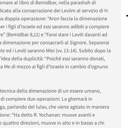
rnare al libro di Bemidbar, nella parashah di
cato alla consacrazione dei Leviim al servizio di H.
 doppia operazione: “Aron faccia la dimenazione
er i figli d’Israele ed essi saranno adibiti a compiere
re” (Bemidbar 8,11) e “Farai stare i Leviti davanti ad
i la dimenazione per consacrarli al Signore. Separerai
aele ed i Leviti saranno Miei (vv. 13-14). Subito dopo la
dea della duplicità: “Poiché essi saranno donati,
a Me di mezzo ai figli d’Israele in cambio d’ognuno
à tecnica della dimenazione di un essere umano,
à di compiere due operazioni. La ghemarà in
a, parlando del lulav, che viene agitato in maniera
azione: “Ha detto R. Yochanan: muove avanti e
e quattro direzioni, muove in alto e in basso a chi