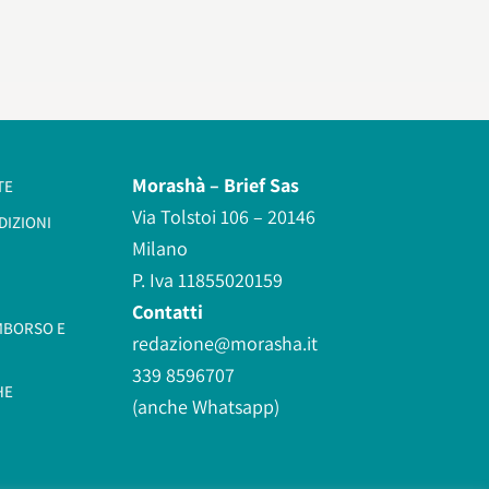
Morashà –
Brief Sas
TE
Via Tolstoi 106 – 20146
DIZIONI
Milano
P. Iva 11855020159
Contatti
IMBORSO E
redazione@morasha.it
339 8596707
HE
(anche Whatsapp)