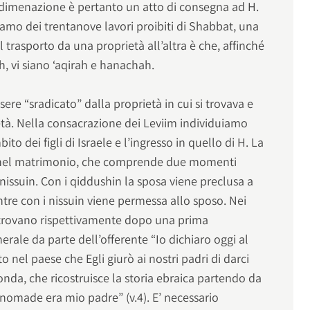
 La dimenazione è pertanto un atto di consegna ad H.
mo dei trentanove lavori proibiti di Shabbat, una
 trasporto da una proprietà all’altra è che, affinché
ah, vi siano ‘aqirah e hanachah.
ere “sradicato” dalla proprietà in cui si trovava e
età. Nella consacrazione dei Leviim individuiamo
ito dei figli di Israele e l’ingresso in quello di H. La
o nel matrimonio, che comprende due momenti
 nissuin. Con i qiddushin la sposa viene preclusa a
tre con i nissuin viene permessa allo sposo. Nei
i trovano rispettivamente dopo una prima
erale da parte dell’offerente “Io dichiaro oggi al
 nel paese che Egli giurò ai nostri padri di darci
onda, che ricostruisce la storia ebraica partendo da
nomade era mio padre” (v.4). E’ necessario