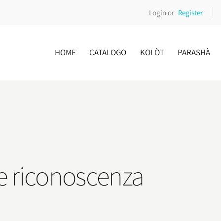
Login or
Register
HOME
CATALOGO
KOLÒT
PARASHÀ
re riconoscenza