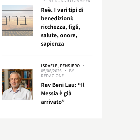
BY
DONATO GROSSER
Reè. I vari tipi di
benedizioni:
ricchezza, figli,
salute, onore,
sapienza
ISRAELE,
PENSIERO
05/08/2026
BY
REDAZIONE
Rav Beni Lau: “Il
Messia è già
arrivato”