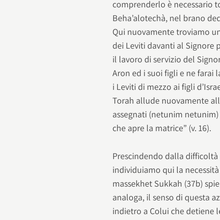
comprenderlo è necessario to
Beha’alotechà, nel brano dedi
Qui nuovamente troviamo una
dei Leviti davanti al Signore p
il lavoro di servizio del Signo
Aron ed i suoi figli e ne fara
i Leviti di mezzo ai figli d’Isr
Torah allude nuovamente all’i
assegnati (netunim netunim) 
che apre la matrice” (v. 16).
Prescindendo dalla difficolt
individuiamo qui la necessit
massekhet Sukkah (37b) spieg
analoga, il senso di questa 
indietro a Colui che detiene l