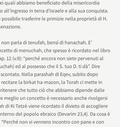
 nei quali abbiamo beneficiato della misericordia
no all’ingresso in terra d’Israele e alla sua conquista.
possibile trasferire le primizie nella proprietà di H.
menazione.
 non parla di tenufah, bensì di hanachah. E’
oncetto di menuchah, che spesso è ricordato nel libro
p. 12 (v.9): “perché ancora non siete pervenuti al
hah) ed al possesso che il S. tuo D. ti dà”. Dire
 scontato. Nella parashah di Eqev, subito dopo
 recitare la birkat ha-mazon, la Torah ci mette in
e ritenere che tutto ciò che abbiamo dipende dalle
e meglio un concetto è necessario anche rivolgersi
 di Ki Tetzè viene ricordato il divieto di accogliere
’interno del popolo ebraico (Devarim 23,4). Da cosa è
 “Perché non vi vennero incontro con pane e con