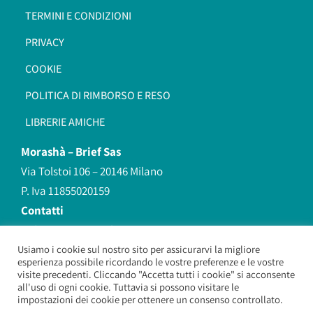
TERMINI E CONDIZIONI
PRIVACY
COOKIE
POLITICA DI RIMBORSO E RESO
LIBRERIE AMICHE
Morashà –
Brief Sas
Via Tolstoi 106 – 20146 Milano
P. Iva 11855020159
Contatti
redazione@morasha.it
339 8596707
Usiamo i cookie sul nostro sito per assicurarvi la migliore
esperienza possibile ricordando le vostre preferenze e le vostre
(anche Whatsapp)
visite precedenti. Cliccando "Accetta tutti i cookie" si acconsente
all'uso di ogni cookie. Tuttavia si possono visitare le
impostazioni dei cookie per ottenere un consenso controllato.