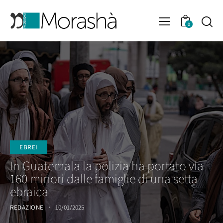
0
EBREI
In Guatemala la polizia ha portato via
160 minori dalle famiglie di una setta
ebraica
REDAZIONE
10/01/2025