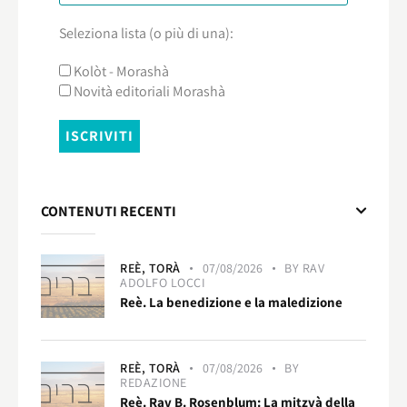
Seleziona lista (o più di una):
Kolòt - Morashà
Novità editoriali Morashà
CONTENUTI RECENTI
REÈ,
TORÀ
07/08/2026
BY
RAV
ADOLFO LOCCI
Reè. La benedizione e la maledizione
REÈ,
TORÀ
07/08/2026
BY
REDAZIONE
Reè. Rav B. Rosenblum: La mitzvà della