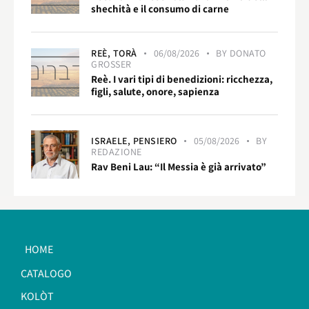
shechità e il consumo di carne
REÈ,
TORÀ
06/08/2026
BY
DONATO
GROSSER
Reè. I vari tipi di benedizioni: ricchezza,
figli, salute, onore, sapienza
ISRAELE,
PENSIERO
05/08/2026
BY
REDAZIONE
Rav Beni Lau: “Il Messia è già arrivato”
HOME
CATALOGO
KOLÒT