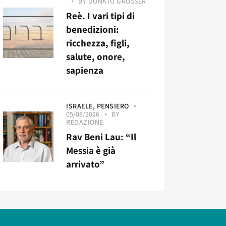
BY
DONATO GROSSER
Reè. I vari tipi di
benedizioni:
ricchezza, figli,
salute, onore,
sapienza
ISRAELE,
PENSIERO
05/08/2026
BY
REDAZIONE
Rav Beni Lau: “Il
Messia è già
arrivato”