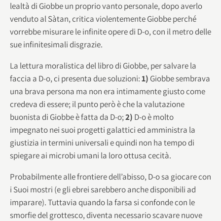
lealtà di Giobbe un proprio vanto personale, dopo averlo
venduto al Sàtan, critica violentemente Giobbe perché
vorrebbe misurare le infinite opere di D-o, con il metro delle
sue infinitesimali disgrazie.
La lettura moralistica del libro di Giobbe, per salvare la
faccia a D-o, ci presenta due soluzioni:
1)
Giobbe sembrava
una brava persona ma non era intimamente giusto come
credeva di essere; il punto però è che la valutazione
buonista di Giobbe è fatta da D-o;
2)
D-o è molto
impegnato nei suoi progetti galattici ed amministra la
giustizia in termini universali e quindi non ha tempo di
spiegare ai microbi umani la loro ottusa cecità.
Probabilmente alle frontiere dell’abisso, D-o sa giocare con
i Suoi mostri (e gli ebrei sarebbero anche disponibili ad
imparare). Tuttavia quando la farsa si confonde con le
smorfie del grottesco, diventa necessario scavare nuove