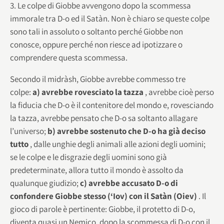
3. Le colpe di Giobbe avvengono dopo la scommessa
immorale tra D-o ed il Satàn. Non è chiaro se queste colpe
sono tali in assoluto o soltanto perché Giobbe non
conosce, oppure perché non riesce ad ipotizzare o
comprendere questa scommessa.
Secondo il midràsh, Giobbe avrebbe commesso tre
colpe:
a) avrebbe rovesciato la tazza
, avrebbe cioè perso
la fiducia che D-o è il contenitore del mondo e, rovesciando
la tazza, avrebbe pensato che D-o sa soltanto allagare
l’universo;
b) avrebbe sostenuto che D-o ha già deciso
tutto
, dalle unghie degli animali alle azioni degli uomini;
se le colpe e le disgrazie degli uomini sono già
predeterminate, allora tutto il mondo è assolto da
qualunque giudizio;
c) avrebbe accusato D-o di
confondere Giobbe stesso (‘Iov) con il Satàn (Oiev)
. Il
gioco di parole è pertinente: Giobbe, il protetto di D-o,
diventa quasi un Nemico, dopo la scommessa di D-o con il