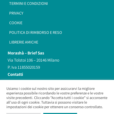
TERMINI E CONDIZIONI
PRIVACY
COOKIE
POLITICA DI RIMBORSO E RESO
LIBRERIE AMICHE
Morashà –
Brief Sas
Via Tolstoi 106 – 20146 Milano
P. Iva 11855020159
Contatti
redazione@morasha.it
339 8596707
Usiamo i cookie sul nostro sito per assicurarvi la migliore
esperienza possibile ricordando le vostre preferenze e le vostre
(anche Whatsapp)
visite precedenti. Cliccando "Accetta tutti i cookie" si acconsente
all'uso di ogni cookie. Tuttavia si possono visitare le
impostazioni dei cookie per ottenere un consenso controllato.