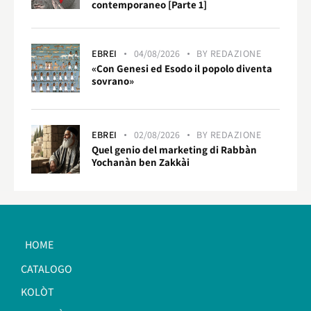
contemporaneo [Parte 1]
EBREI
04/08/2026
BY
REDAZIONE
«Con Genesi ed Esodo il popolo diventa
sovrano»
EBREI
02/08/2026
BY
REDAZIONE
Quel genio del marketing di Rabbàn
Yochanàn ben Zakkài
HOME
CATALOGO
KOLÒT