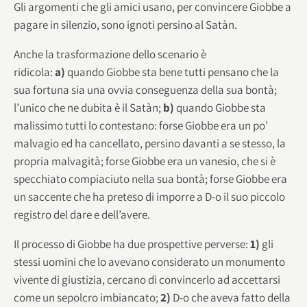
Gli argomenti che gli amici usano, per convincere Giobbe a
pagare in silenzio, sono ignoti persino al Satàn.
Anche la trasformazione dello scenario è
ridicola:
a)
quando Giobbe sta bene tutti pensano che la
sua fortuna sia una ovvia conseguenza della sua bontà;
l’unico che ne dubita è il Satàn;
b)
quando Giobbe sta
malissimo tutti lo contestano: forse Giobbe era un po’
malvagio ed ha cancellato, persino davanti a se stesso, la
propria malvagità; forse Giobbe era un vanesio, che si è
specchiato compiaciuto nella sua bontà; forse Giobbe era
un saccente che ha preteso di imporre a D-o il suo piccolo
registro del dare e dell’avere.
Il processo di Giobbe ha due prospettive perverse:
1)
gli
stessi uomini che lo avevano considerato un monumento
vivente di giustizia, cercano di convincerlo ad accettarsi
come un sepolcro imbiancato;
2)
D-o che aveva fatto della