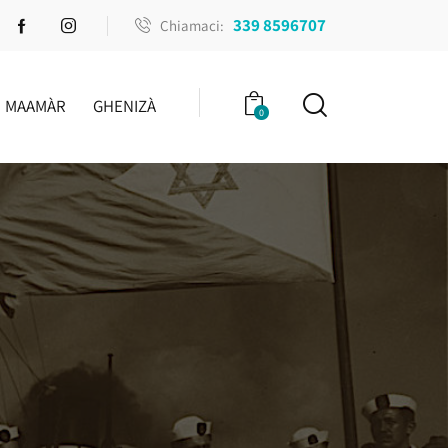
339 8596707
Chiamaci:
MAAMÀR
GHENIZÀ
0