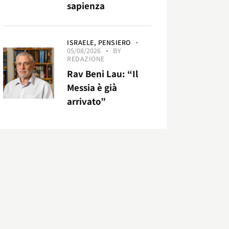
sapienza
ISRAELE,
PENSIERO
05/08/2026
BY
REDAZIONE
Rav Beni Lau: “Il
Messia è già
arrivato”