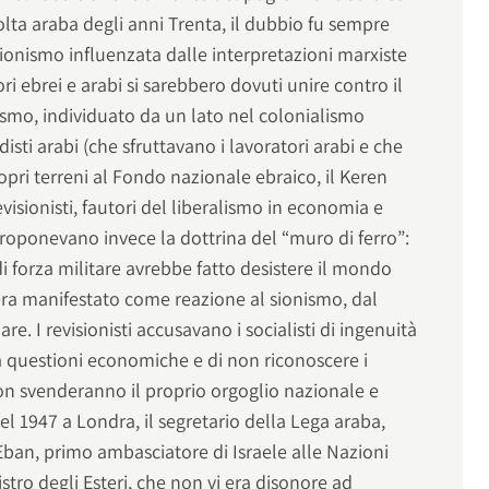
olta araba degli anni Trenta, il dubbio fu sempre
onismo influenzata dalle interpretazioni marxiste
ri ebrei e arabi si sarebbero dovuti unire contro il
ismo, individuato da un lato nel colonialismo
ndisti arabi (che sfruttavano i lavoratori arabi e che
pri terreni al Fondo nazionale ebraico, il Keren
revisionisti, fautori del liberalismo in economia e
roponevano invece la dottrina del “muro di ferro”:
i forza militare avrebbe fatto desistere il mondo
 era manifestato come reazione al sionismo, dal
re. I revisionisti accusavano i socialisti di ingenuità
 a questioni economiche e di non riconoscere i
non svenderanno il proprio orgoglio nazionale e
Nel 1947 a Londra, il segretario della Lega araba,
ban, primo ambasciatore di Israele alle Nazioni
tro degli Esteri, che non vi era disonore ad