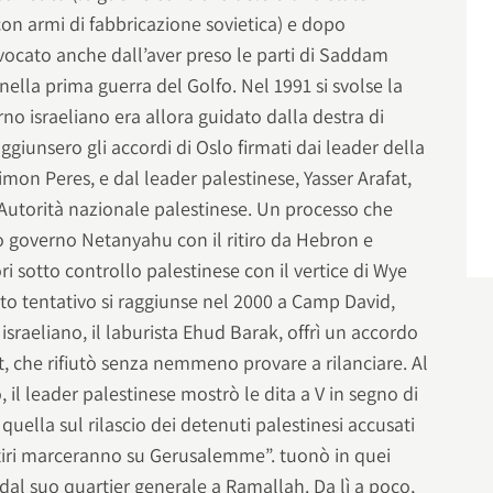
con armi di fabbricazione sovietica) e dopo
vocato anche dall’aver preso le parti di Saddam
nella prima guerra del Golfo. Nel 1991 si svolse la
no israeliano era allora guidato dalla destra di
ggiunsero gli accordi di Oslo firmati dai leader della
himon Peres, e dal leader palestinese, Yasser Arafat,
’Autorità nazionale palestinese. Un processo che
o governo Netanyahu con il ritiro da Hebron e
ori sotto controllo palestinese con il vertice di Wye
sto tentativo si raggiunse nel 2000 a Camp David,
israeliano, il laburista Ehud Barak, offrì un accordo
, che rifiutò senza nemmeno provare a rilanciare. Al
 il leader palestinese mostrò le dita a V in segno di
 quella sul rilascio dei detenuti palestinesi accusati
artiri marceranno su Gerusalemme”. tuonò in quei
 dal suo quartier generale a Ramallah. Da lì a poco,