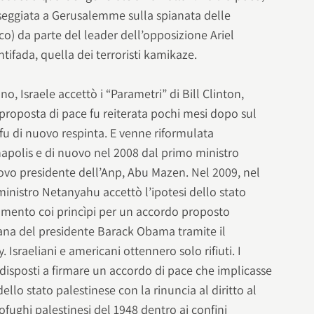
sseggiata a Gerusalemme sulla spianata delle
o) da parte del leader dell’opposizione Ariel
tifada, quella dei terroristi kamikaze.
o, Israele accettò i “Parametri” di Bill Clinton,
re proposta di pace fu reiterata pochi mesi dopo sul
fu di nuovo respinta. E venne riformulata
polis e di nuovo nel 2008 dal primo ministro
ovo presidente dell’Anp, Abu Mazen. Nel 2009, nel
 ministro Netanyahu accettò l’ipotesi dello stato
cumento coi princìpi per un accordo proposto
ana del presidente Barack Obama tramite il
 Israeliani e americani ottennero solo rifiuti. I
disposti a firmare un accordo di pace che implicasse
llo stato palestinese con la rinuncia al diritto al
ofughi palestinesi del 1948 dentro ai confini