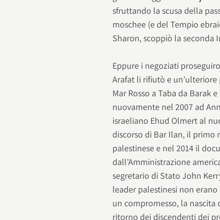
sfruttando la scusa della pa
moschee (e del Tempio ebraic
Sharon, scoppiò la seconda In
Eppure i negoziati proseguiron
Arafat li rifiutò e un’ulterio
Mar Rosso a Taba da Barak e 
nuovamente nel 2007 ad Anna
israeliano Ehud Olmert al nu
discorso di Bar Ilan, il primo
palestinese e nel 2014 il do
dall’Amministrazione americ
segretario di Stato John Kerry.
leader palestinesi non erano 
un compromesso, la nascita de
ritorno dei discendenti dei pr