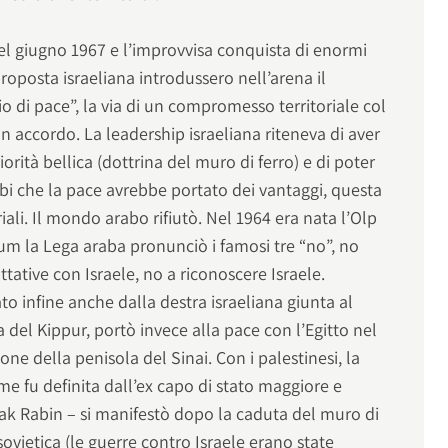
nel giugno 1967 e l’improvvisa conquista di enormi
 proposta israeliana introdussero nell’arena il
io di pace”, la via di un compromesso territoriale col
 accordo. La leadership israeliana riteneva di aver
rità bellica (dottrina del muro di ferro) e di poter
bi che la pace avrebbe portato dei vantaggi, questa
riali. Il mondo arabo rifiutò. Nel 1964 era nata l’Olp
um la Lega araba pronunciò i famosi tre “no”, no
attative con Israele, no a riconoscere Israele.
ato infine anche dalla destra israeliana giunta al
 del Kippur, portò invece alla pace con l’Egitto nel
one della penisola del Sinai. Con i palestinesi, la
ome fu definita dall’ex capo di stato maggiore e
hak Rabin – si manifestò dopo la caduta del muro di
 sovietica (le guerre contro Israele erano state