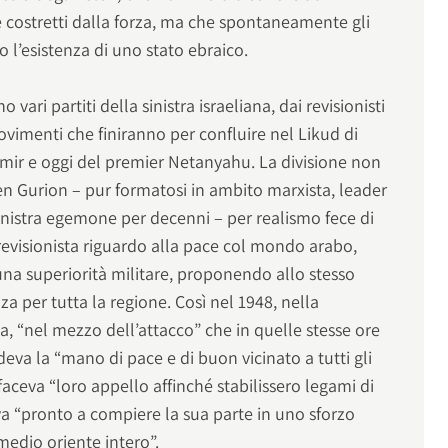
e costretti dalla forza, ma che spontaneamente gli
 l’esistenza di uno stato ebraico.
 vari partiti della sinistra israeliana, dai revisionisti
movimenti che finiranno per confluire nel Likud di
ir e oggi del premier Netanyahu. La divisione non
Ben Gurion – pur formatosi in ambito marxista, leader
sinistra egemone per decenni – per realismo fece di
revisionista riguardo alla pace col mondo arabo,
una superiorità militare, proponendo allo stesso
 per tutta la regione. Così nel 1948, nella
, “nel mezzo dell’attacco” che in quelle stesse ore
ndeva la “mano di pace e di buon vicinato a tutti gli
e faceva “loro appello affinché stabilissero legami di
va “pronto a compiere la sua parte in uno sforzo
medio oriente intero”.