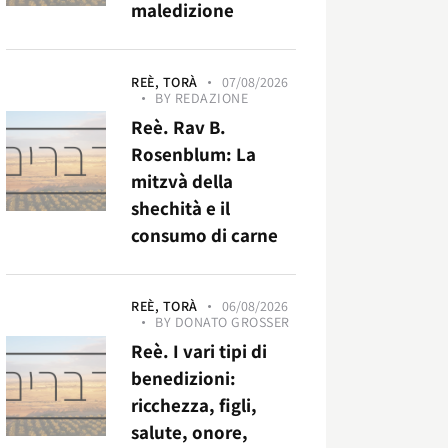
maledizione
REÈ,
TORÀ
07/08/2026
BY
REDAZIONE
Reè. Rav B.
Rosenblum: La
mitzvà della
shechità e il
consumo di carne
REÈ,
TORÀ
06/08/2026
BY
DONATO GROSSER
Reè. I vari tipi di
benedizioni:
ricchezza, figli,
salute, onore,