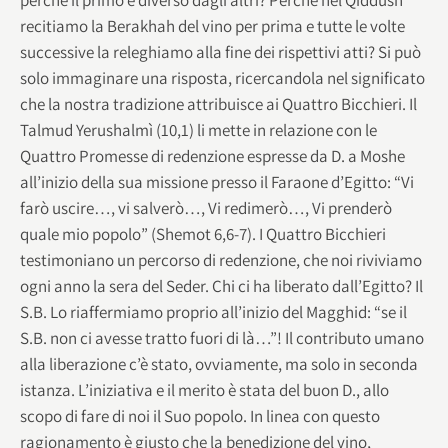
recitiamo la Berakhah del vino per prima e tutte le volte
successive la releghiamo alla fine dei rispettivi atti? Si può
solo immaginare una risposta, ricercandola nel significato
che la nostra tradizione attribuisce ai Quattro Bicchieri. Il
Talmud Yerushalmì (10,1) li mette in relazione con le
Quattro Promesse di redenzione espresse da D. a Moshe
all’inizio della sua missione presso il Faraone d’Egitto: “Vi
farò uscire…, vi salverò…, Vi redimerò…, Vi prenderò
quale mio popolo” (Shemot 6,6-7). I Quattro Bicchieri
testimoniano un percorso di redenzione, che noi riviviamo
ogni anno la sera del Seder. Chi ci ha liberato dall’Egitto? Il
S.B. Lo riaffermiamo proprio all’inizio del Magghid: “se il
S.B. non ci avesse tratto fuori di là…”! Il contributo umano
alla liberazione c’è stato, ovviamente, ma solo in seconda
istanza. L’iniziativa e il merito è stata del buon D., allo
scopo di fare di noi il Suo popolo. In linea con questo
ragionamento è giusto che la benedizione del vino,