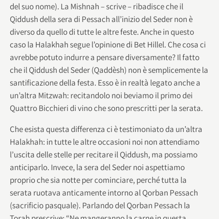
del suo nome). La Mishnah – scrive – ribadisce che il
Qiddush della sera di Pessach all’inizio del Seder non è
diverso da quello di tutte le altre feste. Anche in questo
caso la Halakhah segue l’opinione di Bet Hillel. Che cosa ci
avrebbe potuto indurre a pensare diversamente? Il fatto
che il Qiddush del Seder (Qaddèsh) non è semplicemente la
santificazione della festa. Esso è in realtà legato anche a
un’altra Mitzwah: recitandolo noi beviamo il primo dei
Quattro Bicchieri di vino che sono prescritti per la serata.
Che esista questa differenza ci è testimoniato da un’altra
Halakhah: in tutte le altre occasioni noi non attendiamo
l’uscita delle stelle per recitare il Qiddush, ma possiamo
anticiparlo. Invece, la sera del Seder noi aspettiamo
proprio che sia notte per cominciare, perché tutta la
serata ruotava anticamente intorno al Qorban Pessach
(sacrificio pasquale). Parlando del Qorban Pessach la
Torah prescrive: “Ne mangeranno la carne in questa