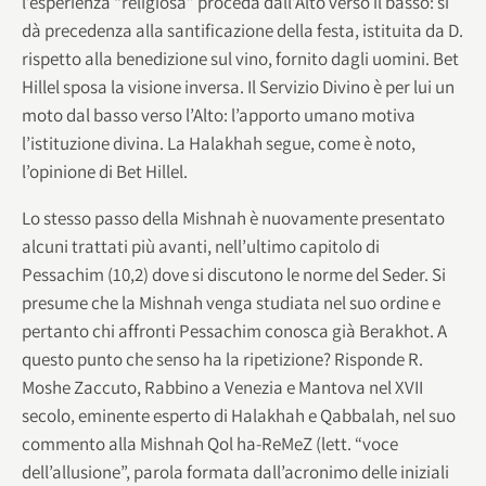
l’esperienza “religiosa” proceda dall’Alto verso il basso: si
dà precedenza alla santificazione della festa, istituita da D.
rispetto alla benedizione sul vino, fornito dagli uomini. Bet
Hillel sposa la visione inversa. Il Servizio Divino è per lui un
moto dal basso verso l’Alto: l’apporto umano motiva
l’istituzione divina. La Halakhah segue, come è noto,
l’opinione di Bet Hillel.
Lo stesso passo della Mishnah è nuovamente presentato
alcuni trattati più avanti, nell’ultimo capitolo di
Pessachim (10,2) dove si discutono le norme del Seder. Si
presume che la Mishnah venga studiata nel suo ordine e
pertanto chi affronti Pessachim conosca già Berakhot. A
questo punto che senso ha la ripetizione? Risponde R.
Moshe Zaccuto, Rabbino a Venezia e Mantova nel XVII
secolo, eminente esperto di Halakhah e Qabbalah, nel suo
commento alla Mishnah Qol ha-ReMeZ (lett. “voce
dell’allusione”, parola formata dall’acronimo delle iniziali