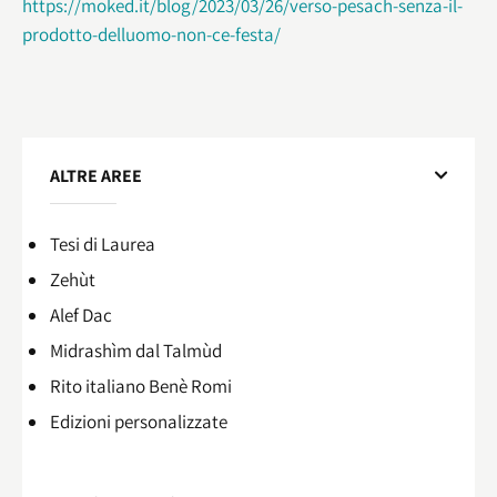
https://moked.it/blog/2023/03/26/verso-pesach-senza-il-
prodotto-delluomo-non-ce-festa/
ALTRE AREE
Tesi di Laurea
Zehùt
Alef Dac
Midrashìm dal Talmùd
Rito italiano Benè Romi​
Edizioni personalizzate