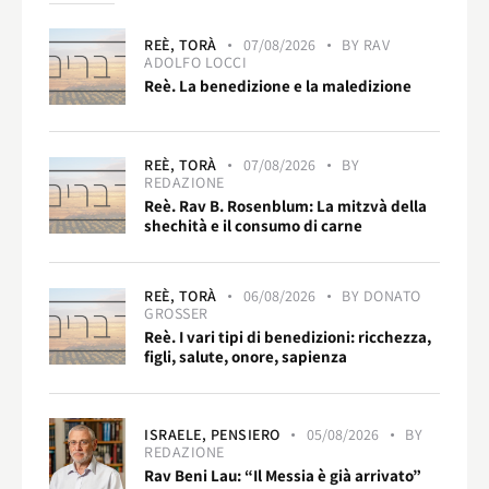
REÈ,
TORÀ
07/08/2026
BY
RAV
ADOLFO LOCCI
Reè. La benedizione e la maledizione
REÈ,
TORÀ
07/08/2026
BY
REDAZIONE
Reè. Rav B. Rosenblum: La mitzvà della
shechità e il consumo di carne
REÈ,
TORÀ
06/08/2026
BY
DONATO
GROSSER
Reè. I vari tipi di benedizioni: ricchezza,
figli, salute, onore, sapienza
ISRAELE,
PENSIERO
05/08/2026
BY
REDAZIONE
Rav Beni Lau: “Il Messia è già arrivato”