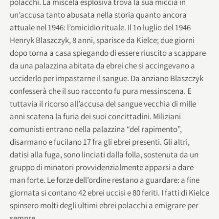
polacchi. La miscela esplosiva trova la sua miccia in
un’accusa tanto abusata nella storia quanto ancora
attuale nel 1946: l’omicidio rituale. Il 1o luglio del 1946
Henryk Blaszczyk, 8 anni, sparisce da Kielce; due giorni
dopo torna a casa spiegando di essere riuscito a scappare
da una palazzina abitata da ebrei che si accingevano a
ucciderlo per impastarne il sangue. Da anziano Blaszczyk
confesserà che il suo racconto fu pura messinscena. E
tuttavia il ricorso all’accusa del sangue vecchia di mille
anni scatena la furia dei suoi concittadini. Miliziani
comunisti entrano nella palazzina “del rapimento”,
disarmano e fucilano 17 fra gli ebrei presenti. Gli altri,
datisi alla fuga, sono linciati dalla folla, sostenuta da un
gruppo di minatori provvidenzialmente apparsi a dare
man forte. Le forze dell’ordine restano a guardare: a fine
giornata si contano 42 ebrei uccisi e 80 feriti. I fatti di Kielce
spinsero molti degli ultimi ebrei polacchi a emigrare per
sempre.