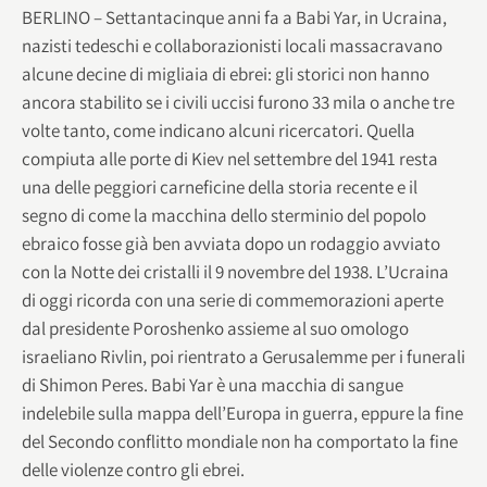
BERLINO – Settantacinque anni fa a Babi Yar, in Ucraina,
nazisti tedeschi e collaborazionisti locali massacravano
alcune decine di migliaia di ebrei: gli storici non hanno
ancora stabilito se i civili uccisi furono 33 mila o anche tre
volte tanto, come indicano alcuni ricercatori. Quella
compiuta alle porte di Kiev nel settembre del 1941 resta
una delle peggiori carneficine della storia recente e il
segno di come la macchina dello sterminio del popolo
ebraico fosse già ben avviata dopo un rodaggio avviato
con la Notte dei cristalli il 9 novembre del 1938. L’Ucraina
di oggi ricorda con una serie di commemorazioni aperte
dal presidente Poroshenko assieme al suo omologo
israeliano Rivlin, poi rientrato a Gerusalemme per i funerali
di Shimon Peres. Babi Yar è una macchia di sangue
indelebile sulla mappa dell’Europa in guerra, eppure la fine
del Secondo conflitto mondiale non ha comportato la fine
delle violenze contro gli ebrei.