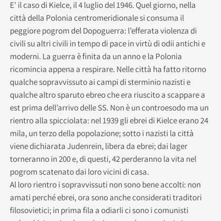
E’ il caso di Kielce, il 4 luglio del 1946. Quel giorno, nella
città della Polonia centromeridionale si consuma il
peggiore pogrom del Dopoguerra: l’efferata violenza di
civili su altri civili in tempo di pace in virtù di odii antichi e
moderni. La guerra è finita da un anno e la Polonia
ricomincia appena a respirare. Nelle città ha fatto ritorno
qualche sopravvissuto ai campi di sterminio nazisti e
qualche altro sparuto ebreo che era riuscito a scappare a
est prima dell’arrivo delle SS. Non è un controesodo ma un
rientro alla spicciolata: nel 1939 gli ebrei di Kielce erano 24
mila, un terzo della popolazione; sotto i nazisti la città
viene dichiarata Judenrein, libera da ebrei; dai lager
torneranno in 200 e, di questi, 42 perderanno la vita nel
pogrom scatenato dai loro vicini di casa.
Al loro rientro i sopravvissuti non sono bene accolti: non
amati perché ebrei, ora sono anche considerati traditori
filosovietici; in prima fila a odiarli ci sono i comunisti