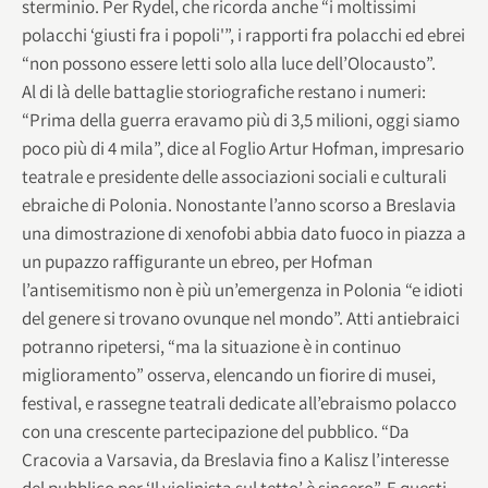
sterminio. Per Rydel, che ricorda anche “i moltissimi
polacchi ‘giusti fra i popoli'”, i rapporti fra polacchi ed ebrei
“non possono essere letti solo alla luce dell’Olocausto”.
Al di là delle battaglie storiografiche restano i numeri:
“Prima della guerra eravamo più di 3,5 milioni, oggi siamo
poco più di 4 mila”, dice al Foglio Artur Hofman, impresario
teatrale e presidente delle associazioni sociali e culturali
ebraiche di Polonia. Nonostante l’anno scorso a Breslavia
una dimostrazione di xenofobi abbia dato fuoco in piazza a
un pupazzo raffigurante un ebreo, per Hofman
l’antisemitismo non è più un’emergenza in Polonia “e idioti
del genere si trovano ovunque nel mondo”. Atti antiebraici
potranno ripetersi, “ma la situazione è in continuo
miglioramento” osserva, elencando un fiorire di musei,
festival, e rassegne teatrali dedicate all’ebraismo polacco
con una crescente partecipazione del pubblico. “Da
Cracovia a Varsavia, da Breslavia fino a Kalisz l’interesse
del pubblico per ‘Il violinista sul tetto’ è sincero”. E questi