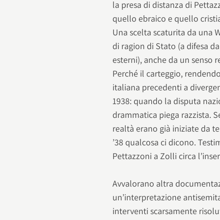
la presa di distanza di Petta
quello ebraico e quello cristi
Una scelta scaturita da una 
di ragion di Stato (a difesa da
esterni), anche da un senso re
Perché il carteggio, rendendo
italiana precedenti a divergen
1938: quando la disputa nazio
drammatica piega razzista. Se l
realtà erano già iniziate da t
’38 qualcosa ci dicono. Test
Pettazzoni a Zolli circa l’ins
Avvalorano altra documentaz
un’interpretazione antisemita 
interventi scarsamente risoluti