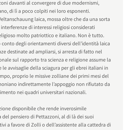
zzoni davanti al convergere di due modernismi,
ano, di lì a poco colpiti nei loro esponenti.
Weltanschauung laica, mossa oltre che da una sorta
 interferenze di interessi religiosi considerati
ligioso molto patriottico e italiano. Non è tutto.
 conto degli orientamenti diversi dell’identità laica
ze destinate ad ampliarsi, si arresta di fatto nel
nale sul rapporto tra scienza e religione assume la
e avvisaglie della sciagura per gli ebrei italiani in
empo, proprio le missive zolliane dei primi mesi del
imoniano indirettamente l’appoggio non rifiutato da
erimento nei quadri universitari nazionali.
ione disponibile che rende inverosimile
del pensiero di Pettazzoni, al di là dei suoi
vi a favore di Zolli o dell’assistente alla cattedra di