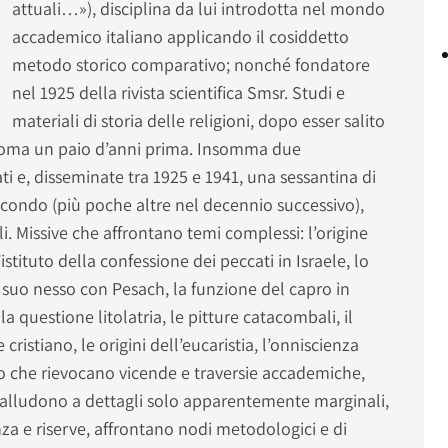
attuali…»), disciplina da lui introdotta nel mondo
accademico italiano applicando il cosiddetto
metodo storico comparativo; nonché fondatore
nel 1925 della rivista scientifica Smsr. Studi e
materiali di storia delle religioni, dopo esser salito
i Roma un paio d’anni prima. Insomma due
ti e, disseminate tra 1925 e 1941, una sessantina di
secondo (più poche altre nel decennio successivo),
lli. Missive che affrontano temi complessi: l’origine
’istituto della confessione dei peccati in Israele, lo
il suo nesso con Pesach, la funzione del capro in
 la questione litolatria, le pitture catacombali, il
ristiano, le origini dell’eucaristia, l’onniscienza
o che rievocano vicende e traversie accademiche,
, alludono a dettagli solo apparentemente marginali,
za e riserve, affrontano nodi metodologici e di