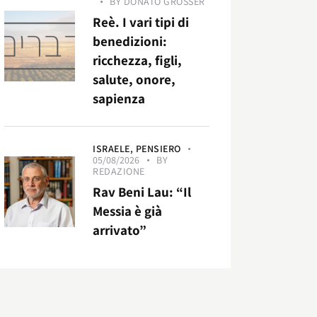
BY
DONATO GROSSER
Reè. I vari tipi di
benedizioni:
ricchezza, figli,
salute, onore,
sapienza
ISRAELE,
PENSIERO
05/08/2026
BY
REDAZIONE
Rav Beni Lau: “Il
Messia è già
arrivato”