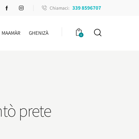
339 8596707
Chiamaci:
MAAMÀR
GHENIZÀ
0
ntò prete