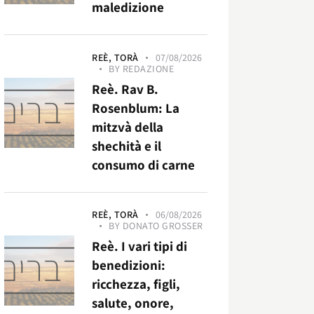
maledizione
REÈ,
TORÀ
07/08/2026
BY
REDAZIONE
Reè. Rav B.
Rosenblum: La
mitzvà della
shechità e il
consumo di carne
REÈ,
TORÀ
06/08/2026
BY
DONATO GROSSER
Reè. I vari tipi di
benedizioni:
ricchezza, figli,
salute, onore,