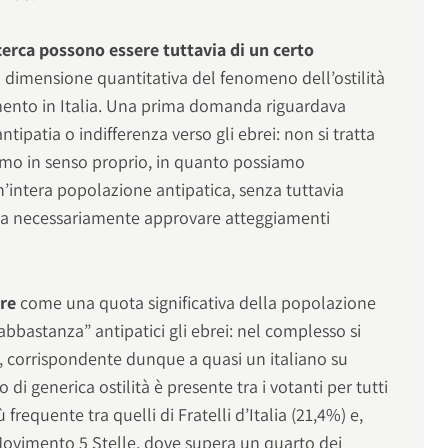
cerca possono essere tuttavia di un certo
dimensione quantitativa del fenomeno dell’ostilità
mento in Italia. Una prima domanda riguardava
ntipatia o indifferenza verso gli ebrei: non si tratta
smo in senso proprio, in quanto possiamo
’intera popolazione antipatica, senza tuttavia
nza necessariamente approvare atteggiamenti
are
come una quota significativa della popolazione
abbastanza” antipatici gli ebrei: nel complesso si
o, corrispondente dunque a quasi un italiano su
i generica ostilità è presente tra i votanti per tutti
ù frequente tra quelli di Fratelli d’Italia (21,4%) e,
 Movimento 5 Stelle, dove supera un quarto dei