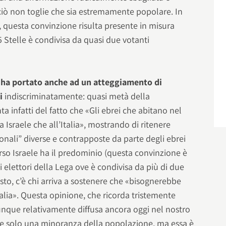
iò non toglie che sia estremamente popolare. In
, questa convinzione risulta presente in misura
5 Stelle è condivisa da quasi due votanti
te ha portato anche ad un atteggiamento di
i
indiscriminatamente: quasi metà della
a infatti del fatto che «Gli ebrei che abitano nel
Israele che all’Italia», mostrando di ritenere
ionali” diverse e contrapposte da parte degli ebrei
erso Israele ha il predominio (questa convinzione è
i elettori della Lega ove è condivisa da più di due
esto, c’è chi arriva a sostenere che «bisognerebbe
’Italia». Questa opinione, che ricorda tristemente
unque relativamente diffusa ancora oggi nel nostro
de solo una minoranza della popolazione, ma essa è