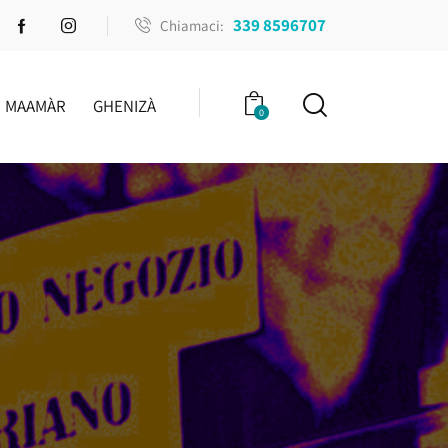
339 8596707
Chiamaci:
MAAMÀR
GHENIZÀ
0