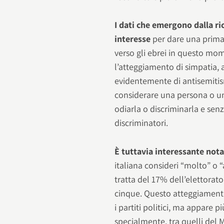
I dati che emergono dalla ri
interesse
per dare una prima 
verso gli ebrei in questo mo
l’atteggiamento di simpatia, a
evidentemente di antisemiti
considerare una persona o un
odiarla o discriminarla e se
discriminatori.
È tuttavia interessante not
italiana consideri “molto” o “
tratta del 17% dell’elettorat
cinque. Questo atteggiamento d
i partiti politici, ma appare pi
specialmente, tra quelli del