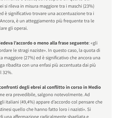
rei si rileva in misura maggiore tra i maschi (23%)
ed è significativo trovare una accentuazione tra i
. Ancora, è un atteggiamento più frequente tra le
are gli operai.
edeva l’accordo o meno alla frase seguente
: «gli
ordare le stragi naziste». In questo caso, la quota di
ulta maggiore (27%) ed è significativo che ancora una
ga ribadita con una enfasi più accentuata dai più
il 32%.
 confronti degli ebrei al conflitto in corso in Medio
 come era prevedibile, salgono notevolmente. Ad
li italiani (49,4%) appare d’accordo col pensare che
tinesi quello che hanno fatto loro i nazisti». Si
e, di una affermazione radicalmente sbagliata e