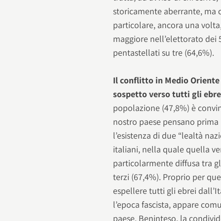
storicamente aberrante, ma c
particolare, ancora una volta
maggiore nell’elettorato dei 
pentastellati su tre (64,6%).
Il conflitto in Medio Orien
sospetto verso tutti gli ebre
popolazione (47,8%) è convint
nostro paese pensano prima a 
l’esistenza di due “lealtà naz
italiani, nella quale quella v
particolarmente diffusa tra gl
terzi (67,4%). Proprio per qu
espellere tutti gli ebrei dall
l’epoca fascista, appare com
paese. Beninteso, la condivi