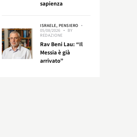
sapienza
ISRAELE,
PENSIERO
05/08/2026
BY
REDAZIONE
Rav Beni Lau: “Il
Messia è già
arrivato”