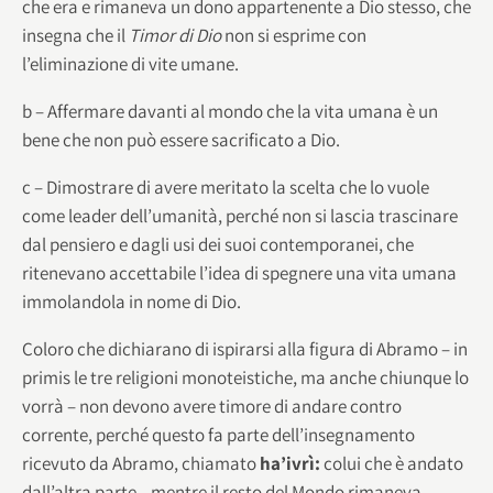
che era e rimaneva un dono appartenente a Dio stesso, che
insegna che il
Timor di Dio
non si esprime con
l’eliminazione di vite umane.
b – Affermare davanti al mondo che la vita umana è un
bene che non può essere sacrificato a Dio.
c – Dimostrare di avere meritato la scelta che lo vuole
come leader dell’umanità, perché non si lascia trascinare
dal pensiero e dagli usi dei suoi contemporanei, che
ritenevano accettabile l’idea di spegnere una vita umana
immolandola in nome di Dio.
Coloro che dichiarano di ispirarsi alla figura di Abramo – in
primis le tre religioni monoteistiche, ma anche chiunque lo
vorrà – non devono avere timore di andare contro
corrente, perché questo fa parte dell’insegnamento
ricevuto da Abramo, chiamato
ha’ivrì:
colui che è andato
dall’altra parte, mentre il resto del Mondo rimaneva