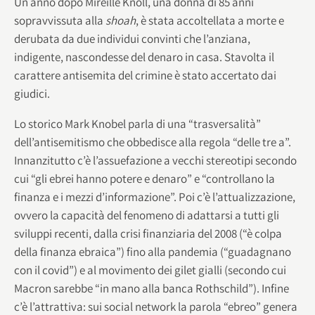
Un anno dopo Mireille Knoll, una donna di 85 anni
sopravvissuta alla
shoah
, è stata accoltellata a morte e
derubata da due individui convinti che l’anziana,
indigente, nascondesse del denaro in casa. Stavolta il
carattere antisemita del crimine è stato accertato dai
giudici.
Lo storico Mark Knobel parla di una “trasversalità”
dell’antisemitismo che obbedisce alla regola “delle tre a”.
Innanzitutto c’è l’assuefazione a vecchi stereotipi secondo
cui “gli ebrei hanno potere e denaro” e “controllano la
finanza e i mezzi d’informazione”. Poi c’è l’attualizzazione,
ovvero la capacità del fenomeno di adattarsi a tutti gli
sviluppi recenti, dalla crisi finanziaria del 2008 (“è colpa
della finanza ebraica”) fino alla pandemia (“guadagnano
con il covid”) e al movimento dei gilet gialli (secondo cui
Macron sarebbe “in mano alla banca Rothschild”). Infine
c’è l’attrattiva: sui social network la parola “ebreo” genera