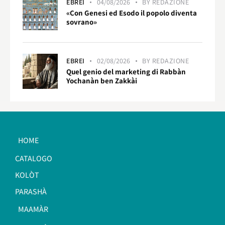
EBREI
04/08/2026
BY
REDAZIONE
«Con Genesi ed Esodo il popolo diventa
sovrano»
EBREI
02/08/2026
BY
REDAZIONE
Quel genio del marketing di Rabbàn
Yochanàn ben Zakkài
HOME
CATALOGO
KOLÒT
PARASHÀ
MAAMÀR