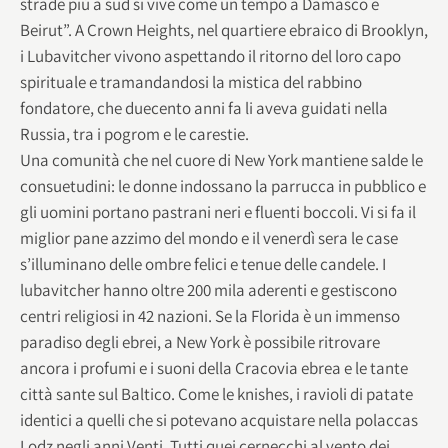
strade più a sud si vive come un tempo a Damasco e
Beirut”. A Crown Heights, nel quartiere ebraico di Brooklyn,
i Lubavitcher vivono aspettando il ritorno del loro capo
spirituale e tramandandosi la mistica del rabbino
fondatore, che duecento anni fa li aveva guidati nella
Russia, tra i pogrom e le carestie.
Una comunità che nel cuore di New York mantiene salde le
consuetudini: le donne indossano la parrucca in pubblico e
gli uomini portano pastrani neri e fluenti boccoli. Vi si fa il
miglior pane azzimo del mondo e il venerdì sera le case
s’illuminano delle ombre felici e tenue delle candele. I
lubavitcher hanno oltre 200 mila aderenti e gestiscono
centri religiosi in 42 nazioni. Se la Florida è un immenso
paradiso degli ebrei, a New York è possibile ritrovare
ancora i profumi e i suoni della Cracovia ebrea e le tante
città sante sul Baltico. Come le knishes, i ravioli di patate
identici a quelli che si potevano acquistare nella polaccas
Lodz negli anni Venti. Tutti quei cernecchi al vento dei