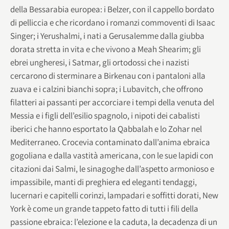
della Bessarabia europea: i Belzer, con il cappello bordato
di pelliccia e che ricordano i romanzi commoventi di Isaac
Singer; i Yerushalmi, i nati a Gerusalemme dalla giubba
dorata stretta in vita e che vivono a Meah Shearim; gli
ebrei ungheresi, i Satmar, gli ortodossi che i nazisti
cercarono di sterminare a Birkenau con i pantaloni alla
zuava e i calzini bianchi sopra; i Lubavitch, che offrono
filatteri ai passanti per accorciare i tempi della venuta del
Messia e i figli dell’esilio spagnolo, i nipoti dei cabalisti
iberici che hanno esportato la Qabbalah e lo Zohar nel
Mediterraneo. Crocevia contaminato dall’anima ebraica
gogoliana e dalla vastità americana, con le sue lapidi con
citazioni dai Salmi, le sinagoghe dall’aspetto armonioso e
impassibile, manti di preghiera ed eleganti tendaggi,
lucernari e capitelli corinzi, lampadari e soffitti dorati, New
York è come un grande tappeto fatto di tutti i fili della
passione ebraica: l’elezione e la caduta, la decadenza di un