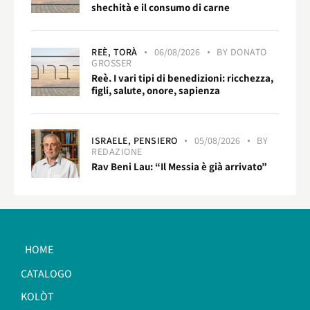
shechità e il consumo di carne
REÈ,
TORÀ
06/08/2026
BY
DONATO
GROSSER
Reè. I vari tipi di benedizioni: ricchezza,
figli, salute, onore, sapienza
ISRAELE,
PENSIERO
05/08/2026
BY
REDAZIONE
Rav Beni Lau: “Il Messia è già arrivato”
HOME
CATALOGO
KOLÒT