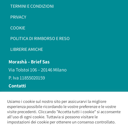
TERMINI E CONDIZIONI
PRIVACY
COOKIE
POLITICA DI RIMBORSO E RESO
LIBRERIE AMICHE
Morashà –
Brief Sas
Via Tolstoi 106 – 20146 Milano
P. Iva 11855020159
Contatti
redazione@morasha.it
339 8596707
Usiamo i cookie sul nostro sito per assicurarvi la migliore
esperienza possibile ricordando le vostre preferenze e le vostre
(anche Whatsapp)
visite precedenti. Cliccando "Accetta tutti i cookie" si acconsente
all'uso di ogni cookie. Tuttavia si possono visitare le
impostazioni dei cookie per ottenere un consenso controllato.