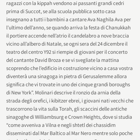
ragazzi con la kippah vendono ai passanti grandi cedri
prima di Succot, se alla scuola pubblica sotto casa
insegnano a tutti i bambini a cantare Ava Naghila Ava per
l’ultimo dell’anno, se quando arriva la festa di Chanukkah
il portiere accende nell’atrio il candelabro a nove braccia
vicino all’albero di Natale, se ogni sera del 24 dicembre il
teatro del centro Y92 si riempie di giovani per il concerto
del cantante David Broza e se vi svegliate la mattina
scoprendo che l’edificio in costruzione vicino a casa vostra
diventerà una sinagoga in pietra di Gerusalemme allora
significa che vi trovate in uno dei cinque grandi boroughs
di New York”. Molinari descrive il ronzio da arnia della
strada degli orefici, i kibitzer ebrei, i giovani nati vecchi che
trascorrono la vita sulla Torah, gli scaccini delle antiche
sinagoghe di Williambsurg e Crown Heights, dove si studia
“come avveniva a Vilna e negli shtetl dei chassidim
disseminati dal Mar Baltico al Mar Nero mentre solo poche