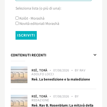
Seleziona lista (o più di una):
Kolòt - Morashà
Novità editoriali Morashà
CONTENUTI RECENTI
REÈ,
TORÀ
07/08/2026
BY
RAV
ADOLFO LOCCI
Reè. La benedizione e la maledizione
REÈ,
TORÀ
07/08/2026
BY
REDAZIONE
Reè. Rav B. Rosenblum: La mitzvà della