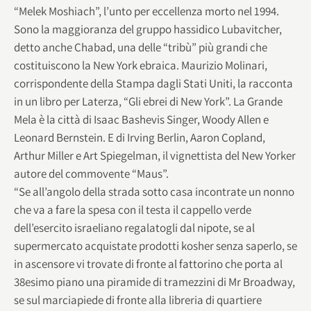
“Melek Moshiach”, l’unto per eccellenza morto nel 1994.
Sono la maggioranza del gruppo hassidico Lubavitcher,
detto anche Chabad, una delle “tribù” più grandi che
costituiscono la New York ebraica. Maurizio Molinari,
corrispondente della Stampa dagli Stati Uniti, la racconta
in un libro per Laterza, “Gli ebrei di New York”. La Grande
Mela è la città di Isaac Bashevis Singer, Woody Allen e
Leonard Bernstein. E di Irving Berlin, Aaron Copland,
Arthur Miller e Art Spiegelman, il vignettista del New Yorker
autore del commovente “Maus”.
“Se all’angolo della strada sotto casa incontrate un nonno
che va a fare la spesa con il testa il cappello verde
dell’esercito israeliano regalatogli dal nipote, se al
supermercato acquistate prodotti kosher senza saperlo, se
in ascensore vi trovate di fronte al fattorino che porta al
38esimo piano una piramide di tramezzini di Mr Broadway,
se sul marciapiede di fronte alla libreria di quartiere