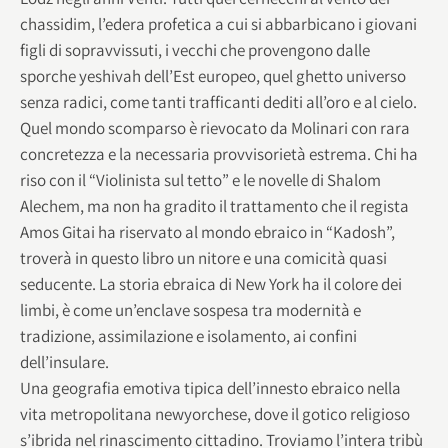
chassidim, l’edera profetica a cui si abbarbicano i giovani
figli di sopravvissuti, i vecchi che provengono dalle
sporche yeshivah dell’Est europeo, quel ghetto universo
senza radici, come tanti trafficanti dediti all’oro e al cielo.
Quel mondo scomparso è rievocato da Molinari con rara
concretezza e la necessaria provvisorietà estrema. Chi ha
riso con il “Violinista sul tetto” e le novelle di Shalom
Alechem, ma non ha gradito il trattamento che il regista
Amos Gitai ha riservato al mondo ebraico in “Kadosh”,
troverà in questo libro un nitore e una comicità quasi
seducente. La storia ebraica di New York ha il colore dei
limbi, è come un’enclave sospesa tra modernità e
tradizione, assimilazione e isolamento, ai confini
dell’insulare.
Una geografia emotiva tipica dell’innesto ebraico nella
vita metropolitana newyorchese, dove il gotico religioso
s’ibrida nel rinascimento cittadino. Troviamo l’intera tribù