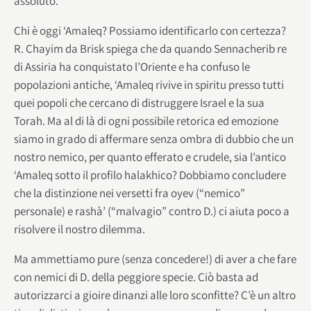
assoluto.
Chi è oggi ‘Amaleq? Possiamo identificarlo con certezza?
R. Chayim da Brisk spiega che da quando Sennacherib re
di Assiria ha conquistato l’Oriente e ha confuso le
popolazioni antiche, ‘Amaleq rivive in spiritu presso tutti
quei popoli che cercano di distruggere Israel e la sua
Torah. Ma al di là di ogni possibile retorica ed emozione
siamo in grado di affermare senza ombra di dubbio che un
nostro nemico, per quanto efferato e crudele, sia l’antico
‘Amaleq sotto il profilo halakhico? Dobbiamo concludere
che la distinzione nei versetti fra oyev (“nemico”
personale) e rashà’ (“malvagio” contro D.) ci aiuta poco a
risolvere il nostro dilemma.
Ma ammettiamo pure (senza concedere!) di aver a che fare
con nemici di D. della peggiore specie. Ciò basta ad
autorizzarci a gioire dinanzi alle loro sconfitte? C’è un altro