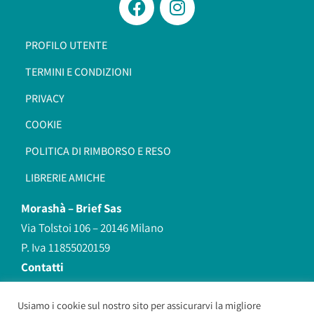
PROFILO UTENTE
TERMINI E CONDIZIONI
PRIVACY
COOKIE
POLITICA DI RIMBORSO E RESO
LIBRERIE AMICHE
Morashà –
Brief Sas
Via Tolstoi 106 – 20146 Milano
P. Iva 11855020159
Contatti
redazione@morasha.it
339 8596707
Usiamo i cookie sul nostro sito per assicurarvi la migliore