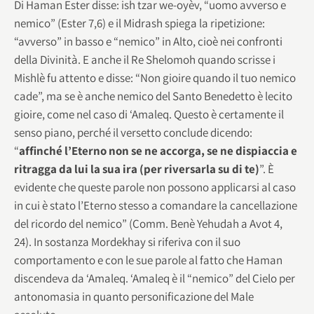
Di Haman Ester disse: ish tzar we-oyèv, “uomo avverso e
nemico” (Ester 7,6) e il Midrash spiega la ripetizione:
“avverso” in basso e “nemico” in Alto, cioè nei confronti
della Divinità. E anche il Re Shelomoh quando scrisse i
Mishlè fu attento e disse: “Non gioire quando il tuo nemico
cade”, ma se è anche nemico del Santo Benedetto è lecito
gioire, come nel caso di ‘Amaleq. Questo è certamente il
senso piano, perché il versetto conclude dicendo:
“
affinché l’Eterno non se ne accorga, se ne dispiaccia e
ritragga da lui la sua ira (per riversarla su di te)
”. È
evidente che queste parole non possono applicarsi al caso
in cui è stato l’Eterno stesso a comandare la cancellazione
del ricordo del nemico” (Comm. Benè Yehudah a Avot 4,
24). In sostanza Mordekhay si riferiva con il suo
comportamento e con le sue parole al fatto che Haman
discendeva da ‘Amaleq. ‘Amaleq è il “nemico” del Cielo per
antonomasia in quanto personificazione del Male