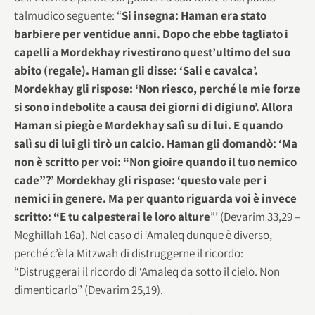
talmudico seguente: “
Si insegna: Haman era stato
barbiere per ventidue anni. Dopo che ebbe tagliato i
capelli a Mordekhay rivestirono quest’ultimo del suo
abito (regale). Haman gli disse: ‘Sali e cavalca’.
Mordekhay gli rispose: ‘Non riesco, perché le mie forze
si sono indebolite a causa dei giorni di digiuno’. Allora
Haman si piegò e Mordekhay salì su di lui. E quando
salì su di lui gli tirò un calcio. Haman gli domandò: ‘Ma
non è scritto per voi: “Non gioire quando il tuo nemico
cade”?’ Mordekhay gli rispose: ‘questo vale per i
nemici in genere. Ma per quanto riguarda voi è invece
scritto: “E tu calpesterai le loro alture
”’ (Devarim 33,29 –
Meghillah 16a). Nel caso di ‘Amaleq dunque è diverso,
perché c’è la Mitzwah di distruggerne il ricordo:
“Distruggerai il ricordo di ‘Amaleq da sotto il cielo. Non
dimenticarlo” (Devarim 25,19).