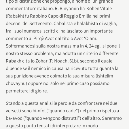
tipo di distinzione che propongo, a nome di un grande
commentatore italiano. R. Binyamin ha-Kohen Vitale
(Rabakh) fu Rabbino Capo di Reggio Emilia nei primi
decenni del Settecento. Cabalista e halakhista di vaglia,
fra i suoi numerosi scritti ci ha lasciato un importante
commento ai Pirqè Avot dal titolo Avot ‘Olam.
Soffermandosi sulla nostra massima in 4, 24 egli si pone il
nostro stesso problema, ma adotta un criterio differente.
Rabakh cita lo Zohar (P. Noach, 61b), secondo il quale
dipende se il nemico in causa ha ricevuto tutta quanta la
sua punizione avendo colmato la sua misura (ishtelim
chovayhu) oppure no: solo nel primo caso possiamo
permetterci di gioire.
Stando a questa analisi le parole da confrontare nei due
versetti sono bi-nfol (“quando cade”) nel primo rispetto a
ba-avod (“quando vengono distrutti”) dell’altro. Saremmo
a questo punto tentati di interpretare in modo