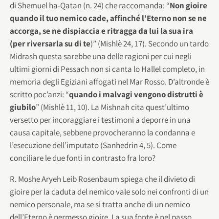
di Shemuel ha-Qatan (n. 24) che raccomanda: “
Non gioire
quando il tuo nemico cade, affinché l’Eterno non se ne
accorga, se ne dispiaccia e ritragga da lui la sua ira
(per riversarla su di te
)” (Mishlè 24, 17). Secondo un tardo
Midrash questa sarebbe una delle ragioni per cui negli
ultimi giorni di Pessach non si canta lo Hallel completo, in
memoria degli Egiziani affogati nel Mar Rosso. D’altronde è
scritto poc’anzi: “
quando i malvagi vengono distrutti è
giubilo
” (Mishlè 11, 10). La Mishnah cita quest’ultimo
versetto per incoraggiare i testimoni a deporre in una
causa capitale, sebbene provocheranno la condanna e
l’esecuzione dell’imputato (Sanhedrin 4, 5). Come
conciliare le due fonti in contrasto fra loro?
R. Moshe Aryeh Leib Rosenbaum spiega che il divieto di
gioire per la caduta del nemico vale solo nei confronti di un
nemico personale, ma se si tratta anche di un nemico
dell’Eterno è permesso gioire. La sua fonte è nel passo