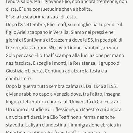
tenuta salda. Ma il giovane Elio, non ancora trentenne, non
ci sta. E’ una consuetudine che va abolita.
E’ sola la sua prima alzata di testa.
Dopo l’8 settembre, Elio Toaff, sua moglie Lia Luperini e il
figlio Ariel scappano in Versilia. Siamo nei pressi e nei
giorni di Sant’Anna di Stazzema dove le SS, in poco più di
tre ore, massacrano 560 civili. Donne, bambini, anziani.
Solo per caso Elio Toaff scampa alla fucilazione per mano
nazifascista. E sceglie i monti, la Resistenza, il gruppo di
Giustizia e Libertà. Continua ad alzare la testa e a
combattere.
Dopo la guerra tutto sembra calmarsi. Dal 1946 al 1951
diviene rabbino capo a Venezia dove, tra l’altro, insegna
lingua e letteratura ebraica all’Università di Ca’ Foscari.
Un uomo di studio e di riflessione, un Maestro cui ancora
un volta affidarsi. Ma Elio Toaff non si ferma neanche
stavolta. L’aliyah clandestina, l’immigrazione ebraica in
Palestina, continua. Ed è rav Toaff a radunare e