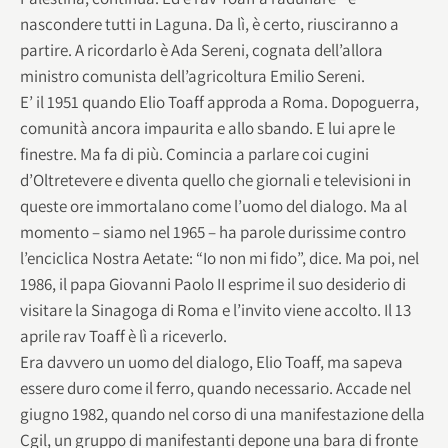
nascondere tutti in Laguna. Da lì, è certo, riusciranno a
partire. A ricordarlo è Ada Sereni, cognata dell’allora
ministro comunista dell’agricoltura Emilio Sereni.
E’ il 1951 quando Elio Toaff approda a Roma. Dopoguerra,
comunità ancora impaurita e allo sbando. E lui apre le
finestre. Ma fa di più. Comincia a parlare coi cugini
d’Oltretevere e diventa quello che giornali e televisioni in
queste ore immortalano come l’uomo del dialogo. Ma al
momento – siamo nel 1965 – ha parole durissime contro
l’enciclica Nostra Aetate: “Io non mi fido”, dice. Ma poi, nel
1986, il papa Giovanni Paolo II esprime il suo desiderio di
visitare la Sinagoga di Roma e l’invito viene accolto. Il 13
aprile rav Toaff è lì a riceverlo.
Era davvero un uomo del dialogo, Elio Toaff, ma sapeva
essere duro come il ferro, quando necessario. Accade nel
giugno 1982, quando nel corso di una manifestazione della
Cgil, un gruppo di manifestanti depone una bara di fronte