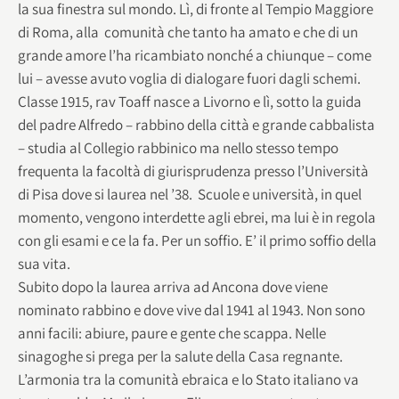
la sua finestra sul mondo. Lì, di fronte al Tempio Maggiore
di Roma, alla comunità che tanto ha amato e che di un
grande amore l’ha ricambiato nonché a chiunque – come
lui – avesse avuto voglia di dialogare fuori dagli schemi.
Classe 1915, rav Toaff nasce a Livorno e lì, sotto la guida
del padre Alfredo – rabbino della città e grande cabbalista
– studia al Collegio rabbinico ma nello stesso tempo
frequenta la facoltà di giurisprudenza presso l’Università
di Pisa dove si laurea nel ’38. Scuole e università, in quel
momento, vengono interdette agli ebrei, ma lui è in regola
con gli esami e ce la fa. Per un soffio. E’ il primo soffio della
sua vita.
Subito dopo la laurea arriva ad Ancona dove viene
nominato rabbino e dove vive dal 1941 al 1943. Non sono
anni facili: abiure, paure e gente che scappa. Nelle
sinagoghe si prega per la salute della Casa regnante.
L’armonia tra la comunità ebraica e lo Stato italiano va