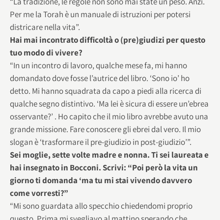
“La tradizione, le regole non sono mai state un peso. Anzi.
Per me la Torah è un manuale di istruzioni per potersi
districare nella vita”.
Hai mai incontrato difficoltà o (pre)giudizi per questo
tuo modo di vivere?
“In un incontro di lavoro, qualche mese fa, mi hanno
domandato dove fosse l’autrice del libro. ‘Sono io’ ho
detto. Mi hanno squadrata da capo a piedi alla ricerca di
qualche segno distintivo. ‘Ma lei è sicura di essere un’ebrea
osservante?’ . Ho capito che il mio libro avrebbe avuto una
grande missione. Fare conoscere gli ebrei dal vero. Il mio
slogan è ‘trasformare il pre-giudizio in post-giudizio’”.
Sei moglie, sette volte madre e nonna. Ti sei laureata e
hai insegnato in Bocconi. Scrivi: “Poi però la vita un
giorno ti domanda ‘ma tu mi stai vivendo davvero
come vorresti?”
“Mi sono guardata allo specchio chiedendomi proprio
questo. Prima mi svegliavo al mattino sperando che