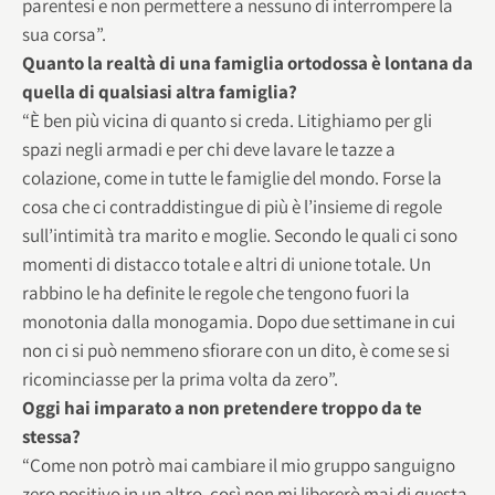
parentesi e non permettere a nessuno di interrompere la
sua corsa”.
Quanto la realtà di una famiglia ortodossa è lontana da
quella di qualsiasi altra famiglia?
“È ben più vicina di quanto si creda. Litighiamo per gli
spazi negli armadi e per chi deve lavare le tazze a
colazione, come in tutte le famiglie del mondo. Forse la
cosa che ci contraddistingue di più è l’insieme di regole
sull’intimità tra marito e moglie. Secondo le quali ci sono
momenti di distacco totale e altri di unione totale. Un
rabbino le ha definite le regole che tengono fuori la
monotonia dalla monogamia. Dopo due settimane in cui
non ci si può nemmeno sfiorare con un dito, è come se si
ricominciasse per la prima volta da zero”.
Oggi hai imparato a non pretendere troppo da te
stessa?
“Come non potrò mai cambiare il mio gruppo sanguigno
zero positivo in un altro, così non mi libererò mai di questa