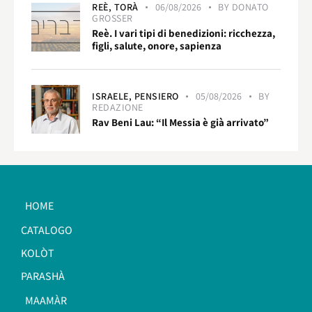
REÈ,
TORÀ
06/08/2026
BY
DONATO
GROSSER
Reè. I vari tipi di benedizioni: ricchezza,
figli, salute, onore, sapienza
ISRAELE,
PENSIERO
05/08/2026
BY
REDAZIONE
Rav Beni Lau: “Il Messia è già arrivato”
HOME
CATALOGO
KOLÒT
PARASHÀ
MAAMÀR